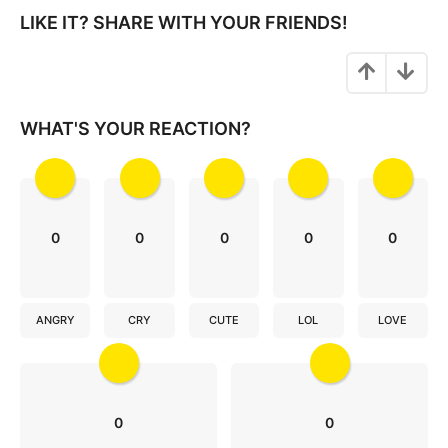
i
LIKE IT? SHARE WITH YOUR FRIENDS!
n
a
t
i
WHAT'S YOUR REACTION?
o
n
0
0
0
0
0
ANGRY
CRY
CUTE
LOL
LOVE
0
0