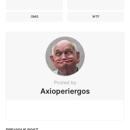
OMG
WTF
Posted by
Axioperiergos
PREVIOUS POST