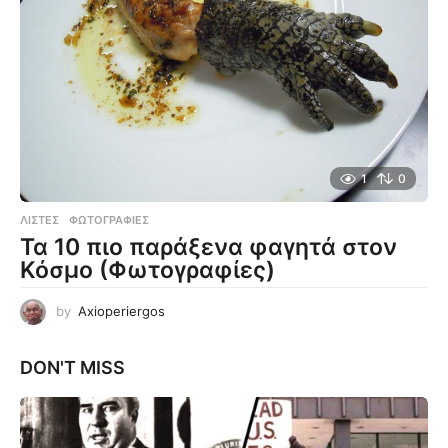
1
0
ΛΊΣΤΕΣ
,
ΦΩΤΟΓΡΑΦΊΕΣ
Τα 10 πιο παράξενα φαγητά στον
Κόσμο (Φωτογραφίες)
by
Axioperiergos
DON'T MISS