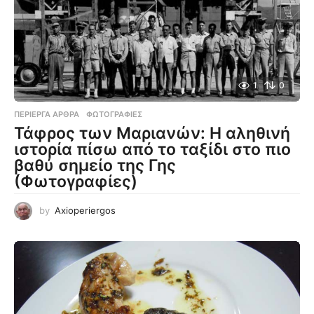
1
0
ΠΕΡΊΕΡΓΑ ΆΡΘΡΑ
,
ΦΩΤΟΓΡΑΦΊΕΣ
Τάφρος των Μαριανών: Η αληθινή
ιστορία πίσω από το ταξίδι στο πιο
βαθύ σημείο της Γης
(Φωτογραφίες)
by
Axioperiergos