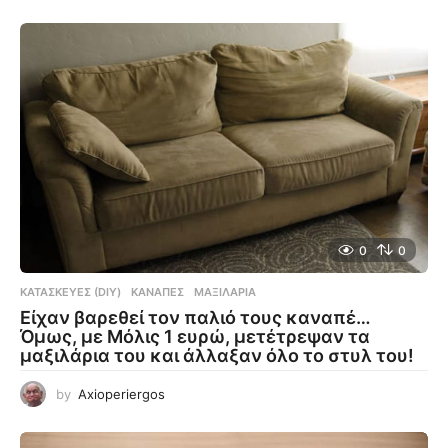
0
0
ΚΑΤΑΣΚΕΥΈΣ (DIY)
ΚΑΝΑΠΈΣ
,
ΜΑΞΙΛΆΡΙΑ
Είχαν βαρεθεί τον παλιό τους καναπέ…
Όμως, με Μόλις 1 ευρώ, μετέτρεψαν τα
μαξιλάρια του και άλλαξαν όλο το στυλ του!
by
Axioperiergos