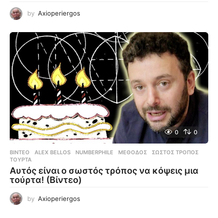
by
Axioperiergos
0
0
ΒΊΝΤΕΟ
ALEX BELLOS
,
NUMBERPHILE
,
ΜΈΘΟΔΟΣ
,
ΣΩΣΤΌΣ ΤΡΌΠΟΣ
,
ΤΟΎΡΤΑ
Αυτός είναι ο σωστός τρόπος να κόψεις μια
τούρτα! (Βίντεο)
by
Axioperiergos