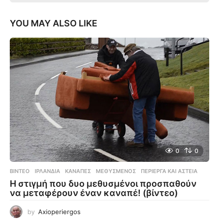
YOU MAY ALSO LIKE
0
0
ΒΊΝΤΕΟ
ΙΡΛΑΝΔΊΑ
,
ΚΑΝΑΠΈΣ
,
ΜΕΘΥΣΜΈΝΟΣ
,
ΠΕΡΊΕΡΓΑ ΚΑΙ ΑΣΤΕΊΑ
Η στιγμή που δυο μεθυσμένοι προσπαθούν
να μεταφέρουν έναν καναπέ! (βίντεο)
by
Axioperiergos