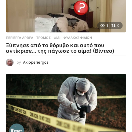
1
0
ΠΕΡΊΕΡΓΑ ΆΡΘΡΑ
ΤΡΌΜΟΣ
,
ΦΊΔΙ
,
ΦΎΛΑΚΑΣ ΦΙΔΙΏΝ
Ξύπνησε από το θόρυβο και αυτό που
αντίκρισε… της πάγωσε το αίμα! (Βίντεο)
by
Axioperiergos