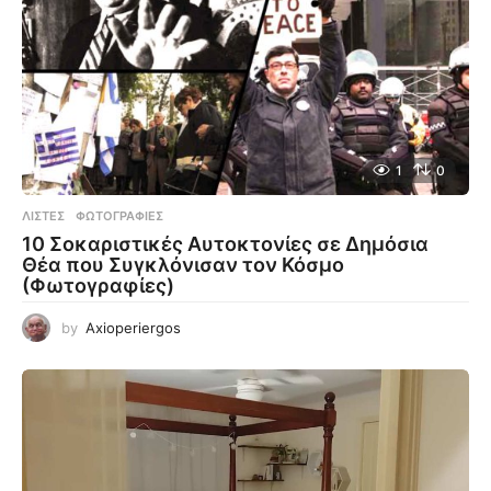
1
0
ΛΊΣΤΕΣ
,
ΦΩΤΟΓΡΑΦΊΕΣ
10 Σοκαριστικές Αυτοκτονίες σε Δημόσια
Θέα που Συγκλόνισαν τον Κόσμο
(Φωτογραφίες)
by
Axioperiergos