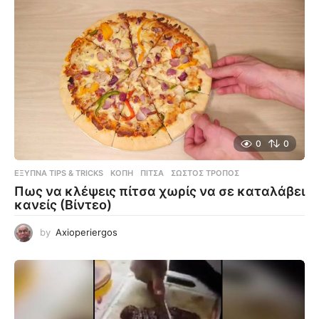
0
0
ΈΞΥΠΝΑ TIPS & TRICKS
ΚΟΠΉ
,
ΠΊΤΣΑ
,
ΣΩΣΤΌΣ ΤΡΌΠΟΣ
Πως να κλέψεις πίτσα χωρίς να σε καταλάβει
κανείς (Βίντεο)
by
Axioperiergos