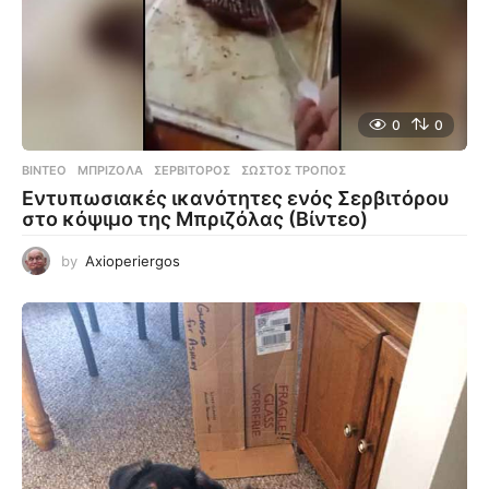
0
0
ΒΊΝΤΕΟ
ΜΠΡΙΖΌΛΑ
,
ΣΕΡΒΙΤΌΡΟΣ
,
ΣΩΣΤΌΣ ΤΡΌΠΟΣ
Εντυπωσιακές ικανότητες ενός Σερβιτόρου
στο κόψιμο της Μπριζόλας (Βίντεο)
by
Axioperiergos