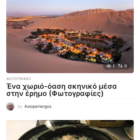
1
0
ΦΩΤΟΓΡΑΦΊΕΣ
Ένα χωριό-όαση σκηνικό μέσα
στην έρημο (Φωτογραφίες)
by
Axioperiergos