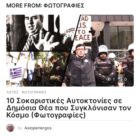
MORE FROM:
ΦΩΤΟΓΡΑΦΊΕΣ
1
0
ΛΊΣΤΕΣ
,
ΦΩΤΟΓΡΑΦΊΕΣ
10 Σοκαριστικές Αυτοκτονίες σε
Δημόσια Θέα που Συγκλόνισαν τον
Κόσμο (Φωτογραφίες)
by
Axioperiergos