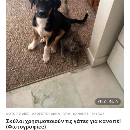
0
0
ΦΩΤΟΓΡΑΦΊΕΣ
ΑΧΏΡΙΣΤΟΙ ΦΊΛΟΙ
,
ΓΆΤΑ
,
ΚΑΝΑΠΈΣ
,
ΣΚΎΛΟΣ
Σκύλοι χρησιμοποιούν τις γάτες για καναπέ!
(Φωτογραφίες)