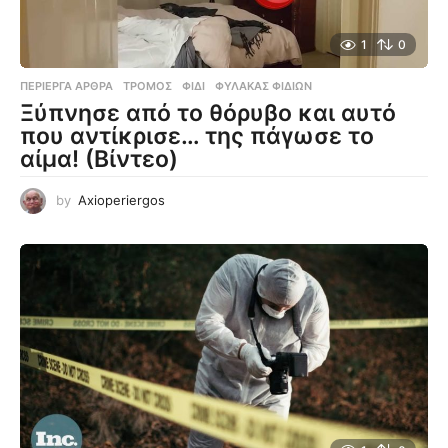
1
0
ΠΕΡΊΕΡΓΑ ΆΡΘΡΑ
ΤΡΌΜΟΣ
,
ΦΊΔΙ
,
ΦΎΛΑΚΑΣ ΦΙΔΙΏΝ
Ξύπνησε από το θόρυβο και αυτό
που αντίκρισε… της πάγωσε το
αίμα! (Βίντεο)
by
Axioperiergos