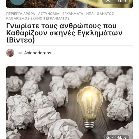
1
0
ΠΕΡΊΕΡΓΑ ΆΡΘΡΑ
ΑΣΤΥΝΟΜΊΑ
,
ΕΓΚΛΉΜΑΤΑ
,
ΗΠΑ
,
ΘΆΝΑΤΟΣ
,
ΚΑΘΑΡΙΣΜΌΣ ΣΚΗΝΏΝ ΕΓΚΛΉΜΑΤΟΣ
Γνωρίστε τους ανθρώπους που
Καθαρίζουν σκηνές Εγκλημάτων
(Βίντεο)
by
Axioperiergos
1
0