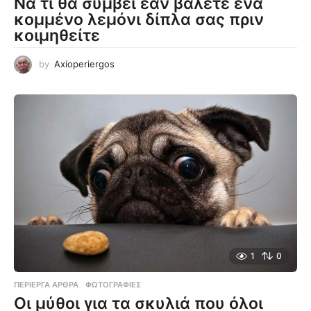
Να τι θα συμβεί εάν βάλετε ένα
κομμένο λεμόνι δίπλα σας πριν
κοιμηθείτε
by
Axioperiergos
1
0
ΠΕΡΊΕΡΓΑ ΆΡΘΡΑ
,
ΦΩΤΟΓΡΑΦΊΕΣ
Οι μύθοι για τα σκυλιά που όλοι