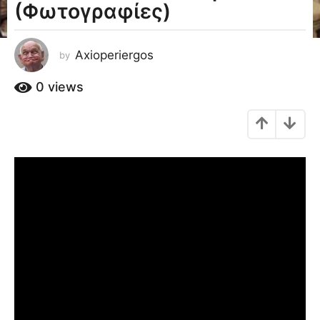
(Φωτογραφίες)
a
g
o
Axioperiergos
by
1
2
0
views
έ
τ
η
a
g
o