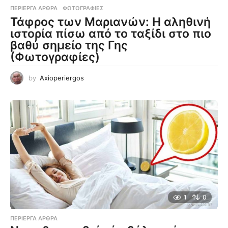
ΠΕΡΊΕΡΓΑ ΆΡΘΡΑ
,
ΦΩΤΟΓΡΑΦΊΕΣ
Τάφρος των Μαριανών: Η αληθινή
ιστορία πίσω από το ταξίδι στο πιο
βαθύ σημείο της Γης
(Φωτογραφίες)
by
Axioperiergos
1
0
ΠΕΡΊΕΡΓΑ ΆΡΘΡΑ