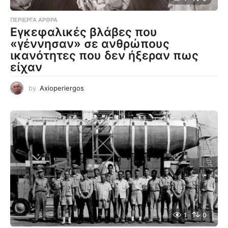
ΠΕΡΊΕΡΓΑ ΆΡΘΡΑ
Εγκεφαλικές βλάβες που
«γέννησαν» σε ανθρώπους
ικανότητες που δεν ήξεραν πως
είχαν
by
Axioperiergos
1
0