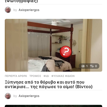
(Φωτογραφίες)
by
Axioperiergos
1
0
ΠΕΡΊΕΡΓΑ ΆΡΘΡΑ
ΤΡΌΜΟΣ
,
ΦΊΔΙ
,
ΦΎΛΑΚΑΣ ΦΙΔΙΏΝ
Ξύπνησε από το θόρυβο και αυτό που
αντίκρισε… της πάγωσε το αίμα! (Βίντεο)
by
Axioperiergos