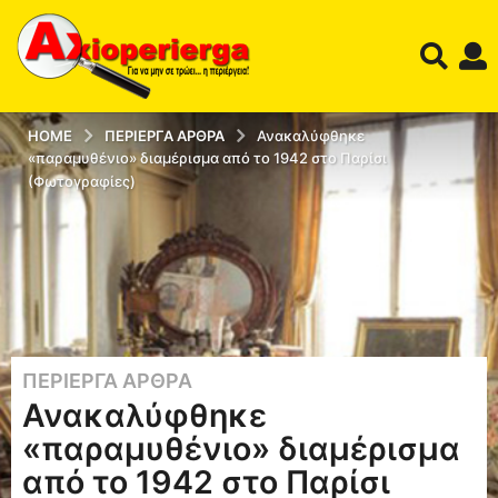
HOME
ΠΕΡΊΕΡΓΑ ΆΡΘΡΑ
Ανακαλύφθηκε
«παραμυθένιο» διαμέρισμα από το 1942 στο Παρίσι
(Φωτογραφίες)
ΠΕΡΊΕΡΓΑ ΆΡΘΡΑ
1
Ανακαλύφθηκε
3
έ
«παραμυθένιο» διαμέρισμα
τ
από το 1942 στο Παρίσι
η