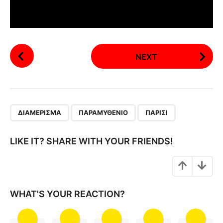
P
NEXT
o
s
t
P
,
,
a
ΔΙΑΜΈΡΙΣΜΑ
ΠΑΡΑΜΥΘΈΝΙΟ
ΠΑΡΊΣΙ
g
i
LIKE IT? SHARE WITH YOUR FRIENDS!
n
a
t
i
WHAT'S YOUR REACTION?
o
n