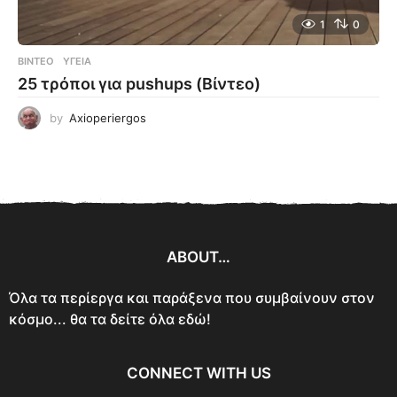
1
0
ΒΊΝΤΕΟ
ΥΓΕΊΑ
25 τρόποι για pushups (Βίντεο)
by
Axioperiergos
ABOUT…
Όλα τα περίεργα και παράξενα που συμβαίνουν στον
κόσμο... θα τα δείτε όλα εδώ!
CONNECT WITH US