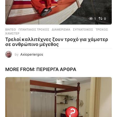
1
0
ΒΊΝΤΕΟ
ΓΙΓΑΝΤΙΑΊΟΣ ΤΡΟΧΌΣ
,
ΔΙΑΜΈΡΙΣΜΑ
,
ΣΥΓΚΆΤΟΙΚΟΣ
,
ΤΡΟΧΌΣ
,
ΧΆΜΣΤΕΡ
Τρελοί καλλιτέχνες ζουν τροχό για χάμστερ
σε ανθρώπινο μέγεθος
by
Axioperiergos
MORE FROM:
ΠΕΡΊΕΡΓΑ ΆΡΘΡΑ