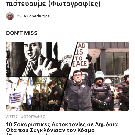
πιστεύουμε (Φωτογραφίες)
by
Axioperiergos
DON'T MISS
1
0
ΛΊΣΤΕΣ
,
ΦΩΤΟΓΡΑΦΊΕΣ
10 Σοκαριστικές Αυτοκτονίες σε Δημόσια
Θέα που Συγκλόνισαν τον Κόσμο