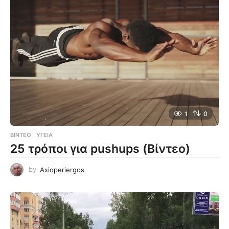
1
0
ΒΊΝΤΕΟ
ΥΓΕΊΑ
25 τρόποι για pushups (Βίντεο)
by
Axioperiergos