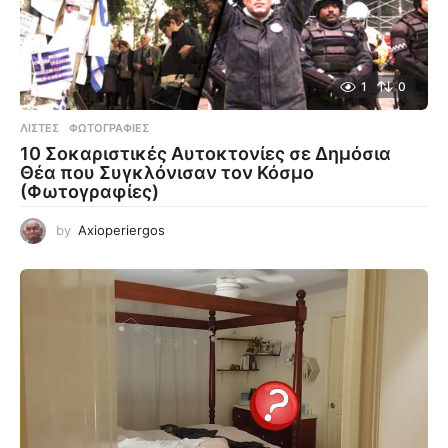
1
0
ΛΊΣΤΕΣ
,
ΦΩΤΟΓΡΑΦΊΕΣ
10 Σοκαριστικές Αυτοκτονίες σε Δημόσια
Θέα που Συγκλόνισαν τον Κόσμο
(Φωτογραφίες)
by
Axioperiergos