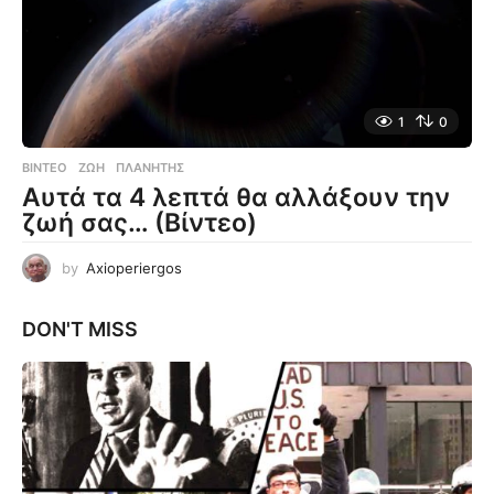
1
0
ΒΊΝΤΕΟ
ΖΩΉ
,
ΠΛΑΝΉΤΗΣ
Αυτά τα 4 λεπτά θα αλλάξουν την
ζωή σας… (Βίντεο)
by
Axioperiergos
DON'T MISS