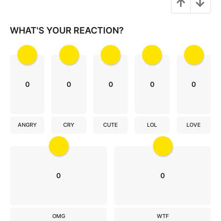
i
o
WHAT'S YOUR REACTION?
n
0
0
0
0
0
ANGRY
CRY
CUTE
LOL
LOVE
0
0
OMG
WTF