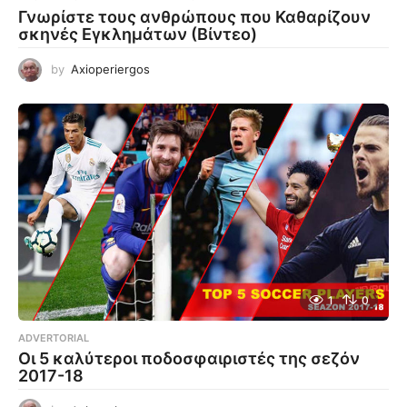
Γνωρίστε τους ανθρώπους που Καθαρίζουν
σκηνές Εγκλημάτων (Βίντεο)
by
Axioperiergos
1
0
ADVERTORIAL
Οι 5 καλύτεροι ποδοσφαιριστές της σεζόν
2017-18