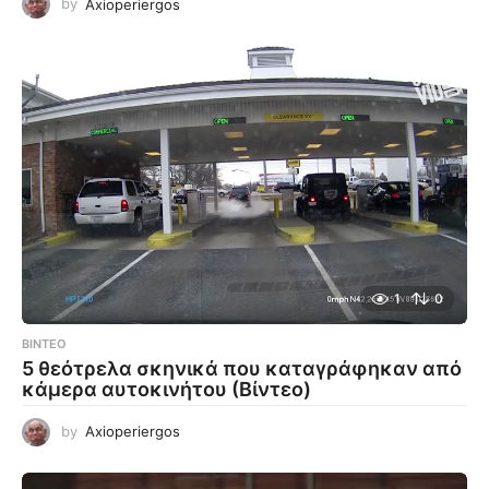
by
Axioperiergos
1
0
ΒΊΝΤΕΟ
5 θεότρελα σκηνικά που καταγράφηκαν από
κάμερα αυτοκινήτου (Βίντεο)
by
Axioperiergos