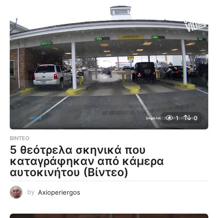
1
0
ΒΊΝΤΕΟ
5 θεότρελα σκηνικά που
καταγράφηκαν από κάμερα
αυτοκινήτου (Βίντεο)
by
Axioperiergos