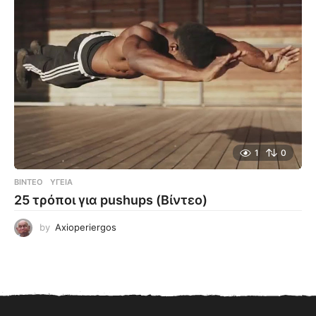
1
0
ΒΊΝΤΕΟ
ΥΓΕΊΑ
25 τρόποι για pushups (Βίντεο)
by
Axioperiergos