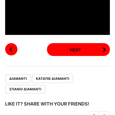
P
NEXT
o
s
t
P
,
,
a
ΔΙΑΜΆΝΤΙ
ΚΑΤΆΠΙΕ ΔΙΑΜΆΝΤΙ
g
ΣΠΆΝΙΟ ΔΙΑΜΆΝΤΙ
i
n
LIKE IT? SHARE WITH YOUR FRIENDS!
a
t