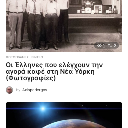
1
0
ΦΩΤΟΓΡΑΦΊΕΣ
,
ΒΊΝΤΕΟ
Οι Έλληνες που ελέγχουν την
αγορά καφέ στη Νέα Υόρκη
(Φωτογραφίες)
by
Axioperiergos