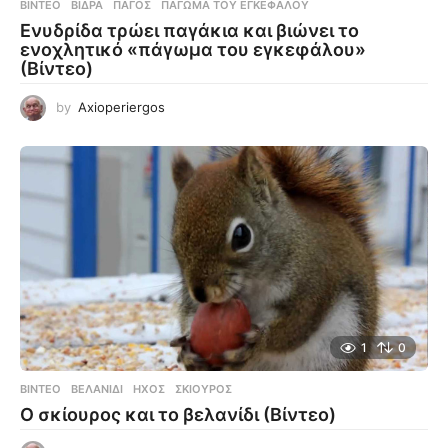
ΒΊΝΤΕΟ
ΒΊΔΡΑ
,
ΠΆΓΟΣ
,
ΠΆΓΩΜΑ ΤΟΥ ΕΓΚΕΦΆΛΟΥ
Ενυδρίδα τρώει παγάκια και βιώνει το
ενοχλητικό «πάγωμα του εγκεφάλου»
(Βίντεο)
by
Axioperiergos
1
0
ΒΊΝΤΕΟ
ΒΕΛΑΝΊΔΙ
,
ΉΧΟΣ
,
ΣΚΊΟΥΡΟΣ
Ο σκίουρος και το βελανίδι (Βίντεο)