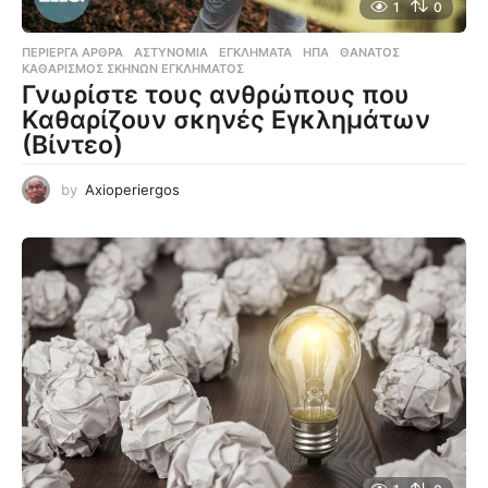
1
0
ΠΕΡΊΕΡΓΑ ΆΡΘΡΑ
ΑΣΤΥΝΟΜΊΑ
,
ΕΓΚΛΉΜΑΤΑ
,
ΗΠΑ
,
ΘΆΝΑΤΟΣ
,
ΚΑΘΑΡΙΣΜΌΣ ΣΚΗΝΏΝ ΕΓΚΛΉΜΑΤΟΣ
Γνωρίστε τους ανθρώπους που
Καθαρίζουν σκηνές Εγκλημάτων
(Βίντεο)
by
Axioperiergos