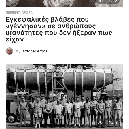
1
0
ΠΕΡΊΕΡΓΑ ΆΡΘΡΑ
Εγκεφαλικές βλάβες που
«γέννησαν» σε ανθρώπους
ικανότητες που δεν ήξεραν πως
είχαν
by
Axioperiergos
1
0