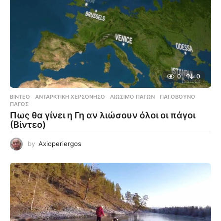
0
0
ΒΊΝΤΕΟ
ΑΝΤΑΡΚΤΙΚΉ ΧΕΡΣΌΝΗΣΟ
,
ΛΙΏΣΙΜΟ ΠΆΓΩΝ
,
ΠΑΓΌΒΟΥΝΟ
,
ΠΆΓΟΣ
Πως θα γίνει η Γη αν λιώσουν όλοι οι πάγοι
(Βίντεο)
by
Axioperiergos