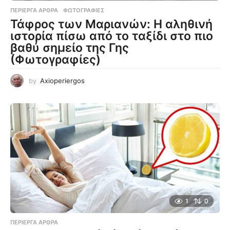
ΠΕΡΊΕΡΓΑ ΆΡΘΡΑ
,
ΦΩΤΟΓΡΑΦΊΕΣ
Τάφρος των Μαριανών: Η αληθινή
ιστορία πίσω από το ταξίδι στο πιο
βαθύ σημείο της Γης
(Φωτογραφίες)
by
Axioperiergos
1
0
ΠΕΡΊΕΡΓΑ ΆΡΘΡΑ