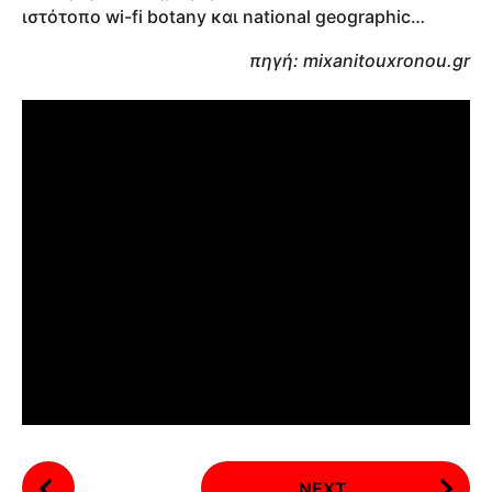
ιστότοπο wi-fi botany και national geographic…
πηγή: mixanitouxronou.gr
P
NEXT