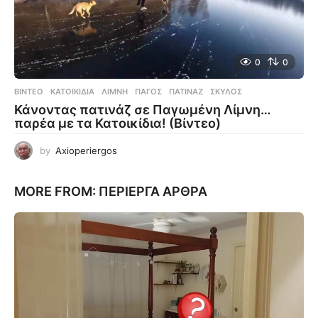
0
0
ΒΊΝΤΕΟ
ΚΑΤΟΙΚΊΔΙΑ
,
ΛΊΜΝΗ
,
ΠΆΓΟΣ
,
ΠΑΤΙΝΆΖ
,
ΣΚΎΛΟΣ
Κάνοντας πατινάζ σε Παγωμένη Λίμνη…
παρέα με τα Κατοικίδια! (Βίντεο)
by
Axioperiergos
MORE FROM:
ΠΕΡΊΕΡΓΑ ΆΡΘΡΑ