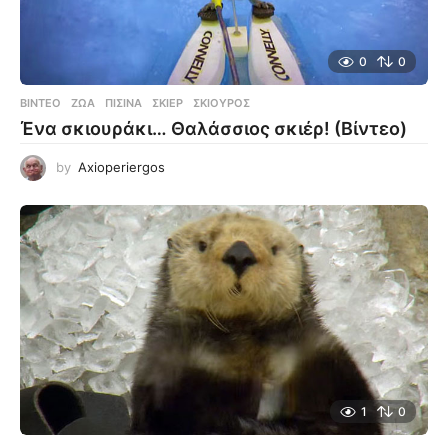
0
0
ΒΊΝΤΕΟ
ΖΏΑ
,
ΠΙΣΊΝΑ
,
ΣΚΙΈΡ
,
ΣΚΊΟΥΡΟΣ
Ένα σκιουράκι… Θαλάσσιος σκιέρ! (Βίντεο)
by
Axioperiergos
1
0