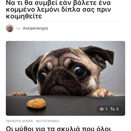
Να τι θα συμβεί εάν βάλετε ένα
κομμένο λεμόνι δίπλα σας πριν
κοιμηθείτε
by
Axioperiergos
1
0
ΠΕΡΊΕΡΓΑ ΆΡΘΡΑ
,
ΦΩΤΟΓΡΑΦΊΕΣ
Οι μύθοι για τα σκυλιά που όλοι