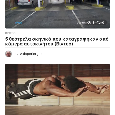
1
0
ΒΊΝΤΕΟ
5 θεότρελα σκηνικά που καταγράφηκαν από
κάμερα αυτοκινήτου (Βίντεο)
by
Axioperiergos