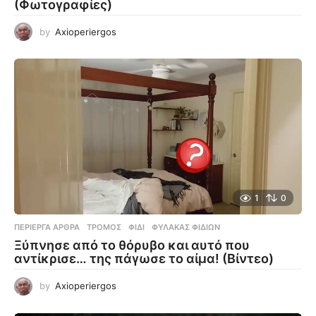
(Φωτογραφίες)
by
Axioperiergos
1
0
ΠΕΡΊΕΡΓΑ ΆΡΘΡΑ
ΤΡΌΜΟΣ
,
ΦΊΔΙ
,
ΦΎΛΑΚΑΣ ΦΙΔΙΏΝ
Ξύπνησε από το θόρυβο και αυτό που
αντίκρισε… της πάγωσε το αίμα! (Βίντεο)
by
Axioperiergos