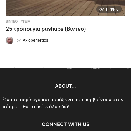
1
0
ΒΊΝΤΕΟ
ΥΓΕΊΑ
25 τρόποι για pushups (Βίντεο)
by
Axioperiergos
ABOUT…
Όλα τα περίεργα και παράξενα που συμβαίνουν στον
κόσμο... θα τα δείτε όλα εδώ!
CONNECT WITH US