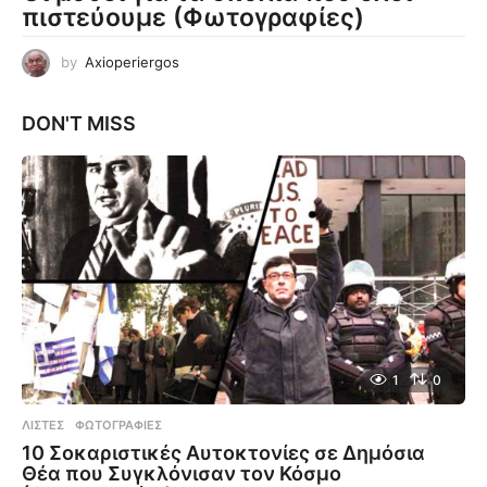
πιστεύουμε (Φωτογραφίες)
by
Axioperiergos
DON'T MISS
1
0
ΛΊΣΤΕΣ
,
ΦΩΤΟΓΡΑΦΊΕΣ
10 Σοκαριστικές Αυτοκτονίες σε Δημόσια
Θέα που Συγκλόνισαν τον Κόσμο