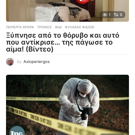
1
0
ΠΕΡΊΕΡΓΑ ΆΡΘΡΑ
ΤΡΌΜΟΣ
,
ΦΊΔΙ
,
ΦΎΛΑΚΑΣ ΦΙΔΙΏΝ
Ξύπνησε από το θόρυβο και αυτό
που αντίκρισε… της πάγωσε το
αίμα! (Βίντεο)
by
Axioperiergos