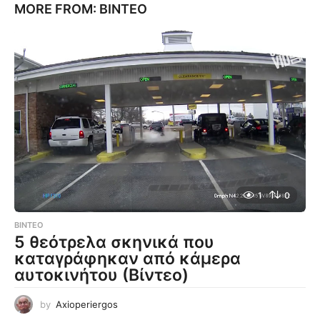
MORE FROM:
ΒΊΝΤΕΟ
1
0
ΒΊΝΤΕΟ
5 θεότρελα σκηνικά που
καταγράφηκαν από κάμερα
αυτοκινήτου (Βίντεο)
by
Axioperiergos