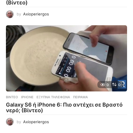
(Βίντεο)
by
Axioperiergos
0
0
ΒΊΝΤΕΟ
IPHONE
,
ΈΞΥΠΝΑ ΤΗΛΈΦΩΝΑ
,
ΠΕΊΡΑΜΑ
Galaxy S6 ή iPhone 6: Πιο αντέχει σε Βραστό
νερό; (Βίντεο)
by
Axioperiergos