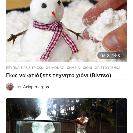
0
0
ΈΞΥΠΝΑ TIPS & TRICKS
ΧΕΙΜΏΝΑΣ
,
ΧΗΜΕΊΑ
,
ΧΙΌΝΙ
,
ΧΡΙΣΤΟΎΓΕΝΝΑ
Πως να φτιάξετε τεχνητό χιόνι (Βίντεο)
by
Axioperiergos