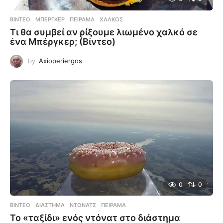
ΒΊΝΤΕΟ
ΜΠΈΡΓΚΕΡ
,
ΠΕΊΡΑΜΑ
,
ΧΑΛΚΌΣ
Τι θα συμβεί αν ρίξουμε λιωμένο χαλκό σε
ένα Μπέργκερ; (Βίντεο)
by
Axioperiergos
0
0
ΒΊΝΤΕΟ
ΔΙΆΣΤΗΜΑ
,
ΝΤΌΝΑΤΣ
,
ΠΕΊΡΑΜΑ
Το «ταξίδι» ενός ντόνατ στο διάστημα