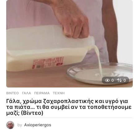
0
0
ΒΊΝΤΕΟ
ΓΆΛΑ
,
ΠΕΊΡΑΜΑ
,
ΤΈΧΝΗ
Γάλα, χρώμα ζαχαροπλαστικής και υγρό για
τα πιάτα… τι θα συμβεί αν τα τοποθετήσουμε
μαζί; (Βίντεο)
by
Axioperiergos