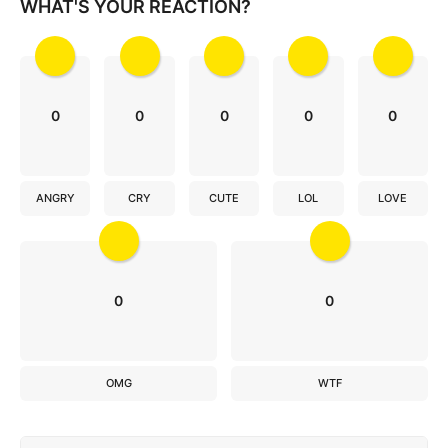
WHAT'S YOUR REACTION?
n
0
0
0
0
0
ANGRY
CRY
CUTE
LOL
LOVE
0
0
OMG
WTF