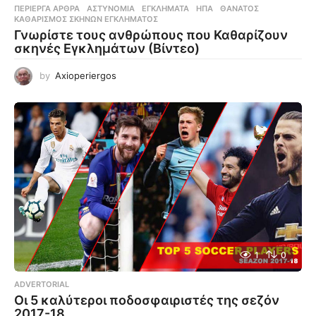
ΠΕΡΊΕΡΓΑ ΆΡΘΡΑ
ΑΣΤΥΝΟΜΊΑ
,
ΕΓΚΛΉΜΑΤΑ
,
ΗΠΑ
,
ΘΆΝΑΤΟΣ
,
ΚΑΘΑΡΙΣΜΌΣ ΣΚΗΝΏΝ ΕΓΚΛΉΜΑΤΟΣ
Γνωρίστε τους ανθρώπους που Καθαρίζουν
σκηνές Εγκλημάτων (Βίντεο)
by
Axioperiergos
1
0
ADVERTORIAL
Οι 5 καλύτεροι ποδοσφαιριστές της σεζόν
2017-18