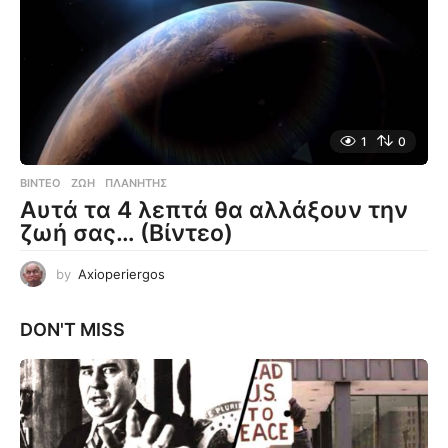
1
0
ΒΊΝΤΕΟ
ΖΩΉ
,
ΠΛΑΝΉΤΗΣ
Αυτά τα 4 λεπτά θα αλλάξουν την
ζωή σας… (Βίντεο)
by
Axioperiergos
DON'T MISS