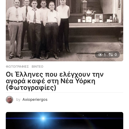
1
0
ΦΩΤΟΓΡΑΦΊΕΣ
,
ΒΊΝΤΕΟ
Οι Έλληνες που ελέγχουν την
αγορά καφέ στη Νέα Υόρκη
(Φωτογραφίες)
by
Axioperiergos