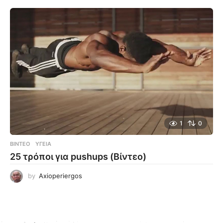
1
0
ΒΊΝΤΕΟ
ΥΓΕΊΑ
25 τρόποι για pushups (Βίντεο)
by
Axioperiergos