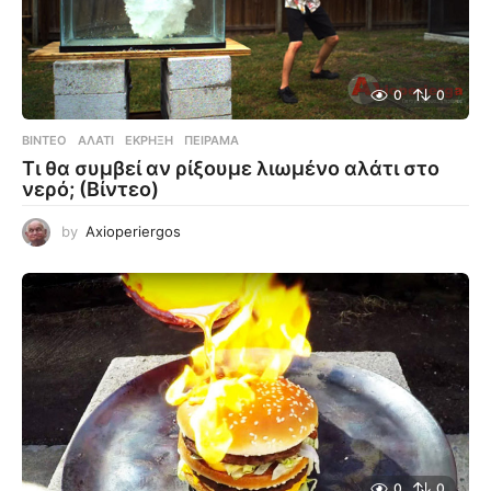
0
0
ΒΊΝΤΕΟ
ΑΛΆΤΙ
,
ΈΚΡΗΞΗ
,
ΠΕΊΡΑΜΑ
Τι θα συμβεί αν ρίξουμε λιωμένο αλάτι στο
νερό; (Βίντεο)
by
Axioperiergos
0
0