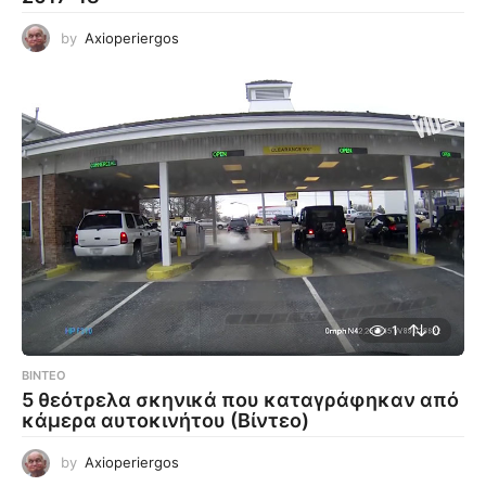
by
Axioperiergos
1
0
ΒΊΝΤΕΟ
5 θεότρελα σκηνικά που καταγράφηκαν από
κάμερα αυτοκινήτου (Βίντεο)
by
Axioperiergos