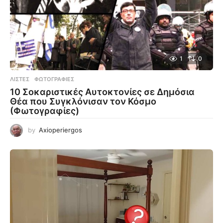
1
0
ΛΊΣΤΕΣ
,
ΦΩΤΟΓΡΑΦΊΕΣ
10 Σοκαριστικές Αυτοκτονίες σε Δημόσια
Θέα που Συγκλόνισαν τον Κόσμο
(Φωτογραφίες)
by
Axioperiergos