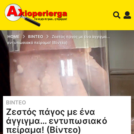
HOME
ΒΊΝΤΕΟ
Ζεστός πάγος με ένα άγγιγμα...
εντυπωσιακό πείραμα! (Βίντεο)
ΒΊΝΤΕΟ
1
Ζεστός πάγος με ένα
2
έ
άγγιγμα… εντυπωσιακό
τ
πείραμα! (Βίντεο)
η