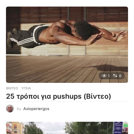
1
0
ΒΊΝΤΕΟ
ΥΓΕΊΑ
25 τρόποι για pushups (Βίντεο)
by
Axioperiergos