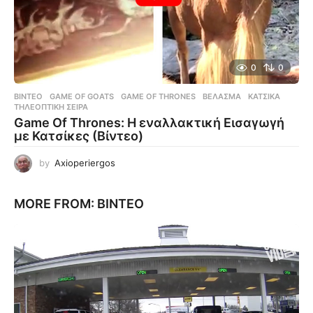
0
0
ΒΊΝΤΕΟ
GAME OF GOATS
,
GAME OF THRONES
,
ΒΈΛΑΣΜΑ
,
ΚΑΤΣΊΚΑ
,
ΤΗΛΕΟΠΤΙΚΉ ΣΕΙΡΆ
Game Of Thrones: Η εναλλακτική Εισαγωγή
με Κατσίκες (Βίντεο)
by
Axioperiergos
MORE FROM:
ΒΊΝΤΕΟ