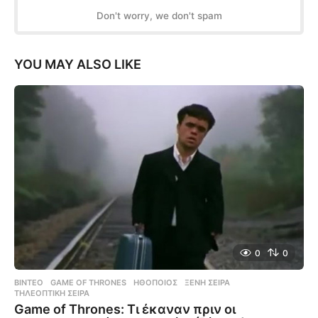
Don't worry, we don't spam
YOU MAY ALSO LIKE
0
0
ΒΊΝΤΕΟ
GAME OF THRONES
,
ΗΘΟΠΟΙΌΣ
,
ΞΈΝΗ ΣΕΙΡΆ
,
ΤΗΛΕΟΠΤΙΚΉ ΣΕΙΡΆ
Game of Thrones: Τι έκαναν πριν οι