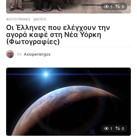
1
0
ΦΩΤΟΓΡΑΦΊΕΣ
,
ΒΊΝΤΕΟ
Οι Έλληνες που ελέγχουν την
αγορά καφέ στη Νέα Υόρκη
(Φωτογραφίες)
by
Axioperiergos
1
0