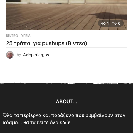
1
0
ΒΊΝΤΕΟ
ΥΓΕΊΑ
25 τρόποι για pushups (Βίντεο)
by
Axioperiergos
ABOUT…
Όλα τα περίεργα και παράξενα που συμβαίνουν στον
κόσμο... θα τα δείτε όλα εδώ!