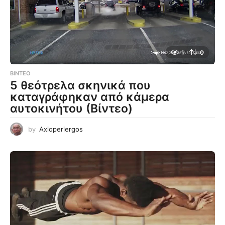
1
0
ΒΊΝΤΕΟ
5 θεότρελα σκηνικά που
καταγράφηκαν από κάμερα
αυτοκινήτου (Βίντεο)
by
Axioperiergos