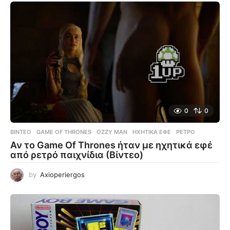
0
0
ΒΊΝΤΕΟ
GAME OF THRONES
,
OZZY MAN
,
ΗΧΗΤΙΚΆ ΕΦΈ
,
ΡΕΤΡΌ
Αν το Game Of Thrones ήταν με ηχητικά εφέ
από ρετρό παιχνίδια (Βίντεο)
by
Axioperiergos