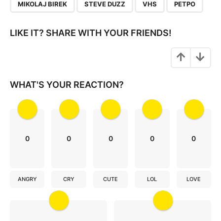
MIKOLAJ BIREK
STEVE DUZZ
VHS
ΡΕΤΡΌ
i
n
LIKE IT? SHARE WITH YOUR FRIENDS!
a
t
i
o
WHAT'S YOUR REACTION?
n
0
0
0
0
0
ANGRY
CRY
CUTE
LOL
LOVE