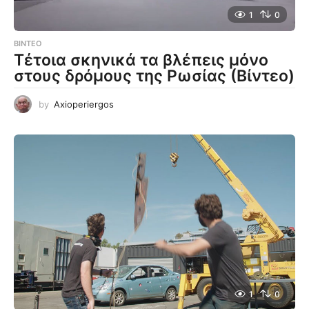
1
0
ΒΊΝΤΕΟ
Τέτοια σκηνικά τα βλέπεις μόνο
στους δρόμους της Ρωσίας (Βίντεο)
by
Axioperiergos
1
0