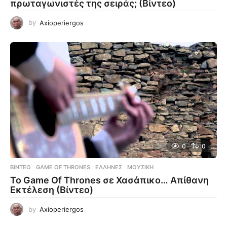
πρωταγωνιστές της σειράς; (Βίντεο)
by
Axioperiergos
0
0
ΒΊΝΤΕΟ
GAME OF THRONES
,
ΈΛΛΗΝΕΣ
,
ΜΟΥΣΙΚΉ
Το Game Of Thrones σε Χασάπικο… Απίθανη
Εκτέλεση (Βίντεο)
by
Axioperiergos