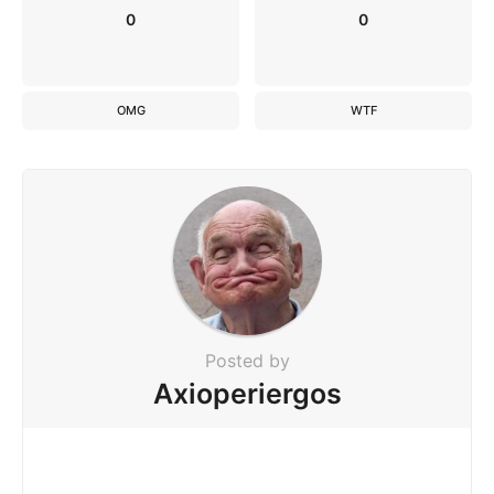
0
0
OMG
WTF
Posted by
Axioperiergos