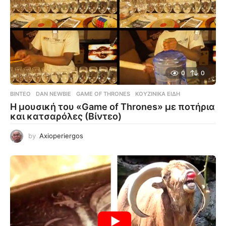
0
0
ΒΊΝΤΕΟ
DAN NEWBIE
,
GAME OF THRONES
,
ΚΟΥΖΙΝΙΚΆ ΕΊΔΗ
Η μουσική του «Game of Thrones» με ποτήρια
και κατσαρόλες (Βίντεο)
by
Axioperiergos