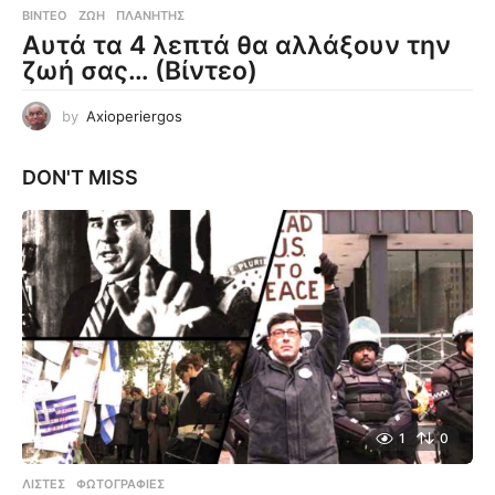
ΒΊΝΤΕΟ
ΖΩΉ
,
ΠΛΑΝΉΤΗΣ
Αυτά τα 4 λεπτά θα αλλάξουν την
ζωή σας… (Βίντεο)
by
Axioperiergos
DON'T MISS
1
0
ΛΊΣΤΕΣ
,
ΦΩΤΟΓΡΑΦΊΕΣ