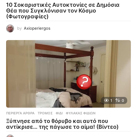
10 Σοκαριστικές Αυτοκτονίες σε Δημόσια
Θέα που Συγκλόνισαν τον Κόσμο
(Φωτογραφίες)
by
Axioperiergos
1
0
ΠΕΡΊΕΡΓΑ ΆΡΘΡΑ
ΤΡΌΜΟΣ
,
ΦΊΔΙ
,
ΦΎΛΑΚΑΣ ΦΙΔΙΏΝ
Ξύπνησε από το θόρυβο και αυτό που
αντίκρισε… της πάγωσε το αίμα! (Βίντεο)