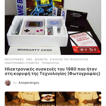
0
0
ΦΩΤΟΓΡΑΦΊΕΣ
1980
,
ΔΕΚΑΕΤΊΑ
,
ΕΞΈΛΙΞΗΣ ΤΗΣ ΤΕΧΝΟΛΟΓΊΑΣ
,
ΗΛΕΚΤΡΟΝΙΚΈΣ ΣΥΣΚΕΥΈΣ
,
ΤΕΧΝΟΛΟΓΊΑ
Ηλεκτρονικές συσκευές του 1980 που ήταν
στη κορυφή της Τεχνολογίας (Φωτογραφίες)
by
Axioperiergos