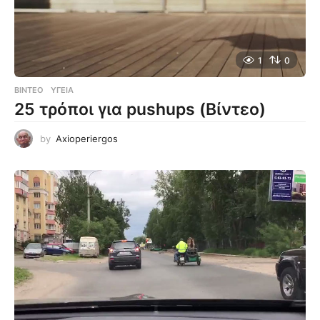
1
0
ΒΊΝΤΕΟ
ΥΓΕΊΑ
25 τρόποι για pushups (Βίντεο)
by
Axioperiergos