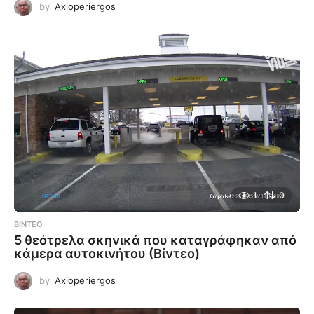
by
Axioperiergos
1
0
ΒΊΝΤΕΟ
5 θεότρελα σκηνικά που καταγράφηκαν από
κάμερα αυτοκινήτου (Βίντεο)
by
Axioperiergos