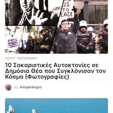
1
0
ΛΊΣΤΕΣ
,
ΦΩΤΟΓΡΑΦΊΕΣ
10 Σοκαριστικές Αυτοκτονίες σε
Δημόσια Θέα που Συγκλόνισαν τον
Κόσμο (Φωτογραφίες)
by
Axioperiergos