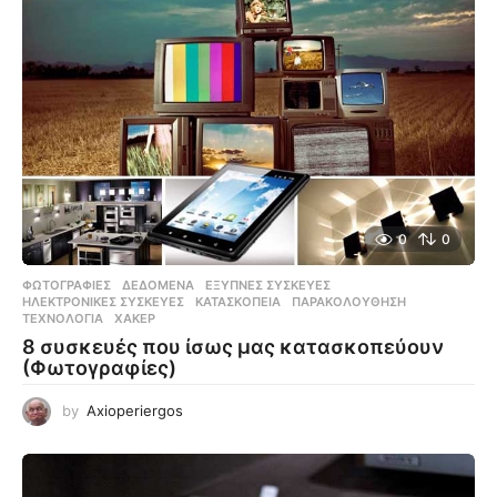
0
0
ΦΩΤΟΓΡΑΦΊΕΣ
ΔΕΔΟΜΈΝΑ
,
ΈΞΥΠΝΕΣ ΣΥΣΚΕΥΈΣ
,
ΗΛΕΚΤΡΟΝΙΚΈΣ ΣΥΣΚΕΥΈΣ
,
ΚΑΤΑΣΚΟΠΕΊΑ
,
ΠΑΡΑΚΟΛΟΎΘΗΣΗ
,
ΤΕΧΝΟΛΟΓΊΑ
,
ΧΆΚΕΡ
8 συσκευές που ίσως μας κατασκοπεύουν
(Φωτογραφίες)
by
Axioperiergos