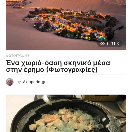
1
0
ΦΩΤΟΓΡΑΦΊΕΣ
Ένα χωριό-όαση σκηνικό μέσα
στην έρημο (Φωτογραφίες)
by
Axioperiergos