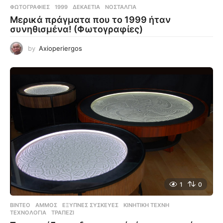
ΦΩΤΟΓΡΑΦΊΕΣ
1999
,
ΔΕΚΑΕΤΊΑ
,
ΝΟΣΤΑΛΓΊΑ
Μερικά πράγματα που το 1999 ήταν
συνηθισμένα! (Φωτογραφίες)
by
Axioperiergos
1
0
ΒΊΝΤΕΟ
ΆΜΜΟΣ
,
ΈΞΥΠΝΕΣ ΣΥΣΚΕΥΈΣ
,
ΚΙΝΗΤΙΚΉ ΤΈΧΝΗ
,
ΤΕΧΝΟΛΟΓΊΑ
,
ΤΡΑΠΈΖΙ