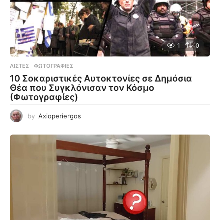
1
0
ΛΊΣΤΕΣ
,
ΦΩΤΟΓΡΑΦΊΕΣ
10 Σοκαριστικές Αυτοκτονίες σε Δημόσια
Θέα που Συγκλόνισαν τον Κόσμο
(Φωτογραφίες)
by
Axioperiergos