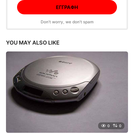
Don't worry, we don't spam
YOU MAY ALSO LIKE
0
0