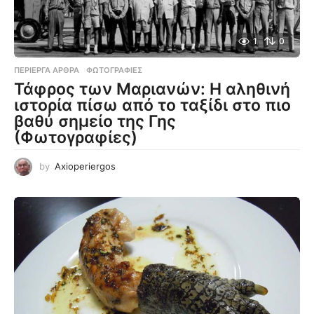
1
0
ΠΕΡΊΕΡΓΑ ΆΡΘΡΑ
,
ΦΩΤΟΓΡΑΦΊΕΣ
Τάφρος των Μαριανών: Η αληθινή
ιστορία πίσω από το ταξίδι στο πιο
βαθύ σημείο της Γης
(Φωτογραφίες)
by
Axioperiergos