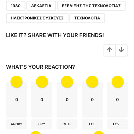
,
,
,
,
a
1980
ΔΕΚΑΕΤΊΑ
ΕΞΈΛΙΞΗΣ ΤΗΣ ΤΕΧΝΟΛΟΓΊΑΣ
g
ΗΛΕΚΤΡΟΝΙΚΈΣ ΣΥΣΚΕΥΈΣ
ΤΕΧΝΟΛΟΓΊΑ
i
n
LIKE IT? SHARE WITH YOUR FRIENDS!
a
t
i
o
WHAT'S YOUR REACTION?
n
0
0
0
0
0
ANGRY
CRY
CUTE
LOL
LOVE