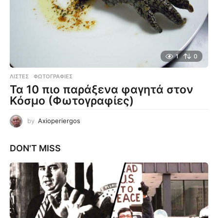
1
0
ΛΊΣΤΕΣ
,
ΦΩΤΟΓΡΑΦΊΕΣ
Τα 10 πιο παράξενα φαγητά στον
Κόσμο (Φωτογραφίες)
by
Axioperiergos
DON'T MISS