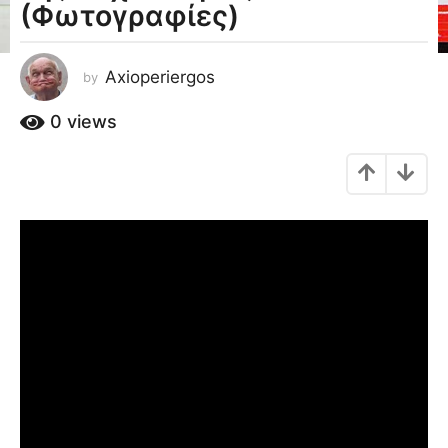
(Φωτογραφίες)
a
g
o
Axioperiergos
by
1
1
0
views
έ
τ
η
a
g
o