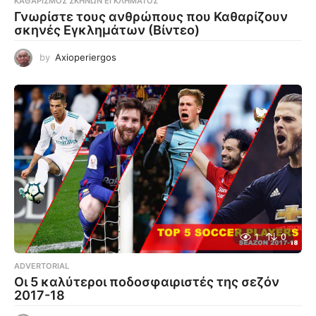
ΚΑΘΑΡΙΣΜΌΣ ΣΚΗΝΏΝ ΕΓΚΛΉΜΑΤΟΣ
Γνωρίστε τους ανθρώπους που Καθαρίζουν
σκηνές Εγκλημάτων (Βίντεο)
by
Axioperiergos
1
0
ADVERTORIAL
Οι 5 καλύτεροι ποδοσφαιριστές της σεζόν
2017-18