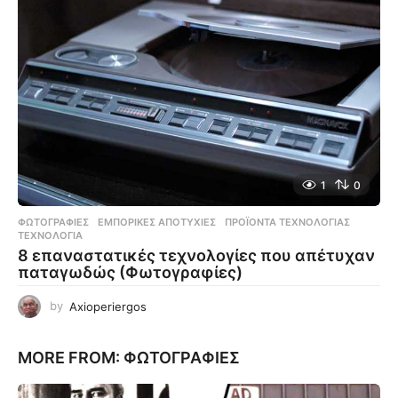
1
0
ΦΩΤΟΓΡΑΦΊΕΣ
ΕΜΠΟΡΙΚΈΣ ΑΠΟΤΥΧΊΕΣ
,
ΠΡΟΪΌΝΤΑ ΤΕΧΝΟΛΟΓΊΑΣ
,
ΤΕΧΝΟΛΟΓΊΑ
8 επαναστατικές τεχνολογίες που απέτυχαν
παταγωδώς (Φωτογραφίες)
by
Axioperiergos
MORE FROM:
ΦΩΤΟΓΡΑΦΊΕΣ