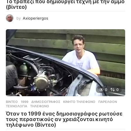
Το τραπέζι που δημιουργεί τέχνη με την άμμο
(βίντεο)
by
Axioperiergos
0
0
ΒΊΝΤΕΟ
1999
,
ΔΗΜΟΣΙΟΓΡΆΦΟΣ
,
ΚΙΝΗΤΌ ΤΗΛΈΦΩΝΟ
,
ΠΑΡΕΛΘΌΝ
,
ΤΕΧΝΟΛΟΓΊΑ
,
ΤΗΛΈΦΩΝΟ
Όταν το 1999 ένας δημοσιογράφος ρωτούσε
τους περαστικούς αν χρειάζονται κινητό
τηλέφωνο (Βίντεο)