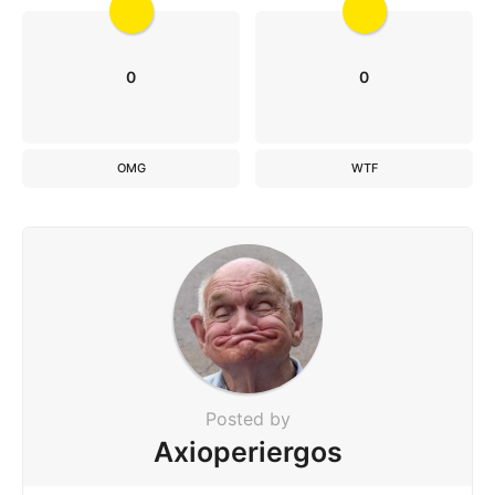
0
0
OMG
WTF
Posted by
Axioperiergos