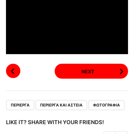
P
NEXT
o
s
t
P
,
,
a
ΠΕΡΊΕΡΓΑ
ΠΕΡΊΕΡΓΑ ΚΑΙ ΑΣΤΕΊΑ
ΦΩΤΟΓΡΑΦΊΑ
g
i
LIKE IT? SHARE WITH YOUR FRIENDS!
n