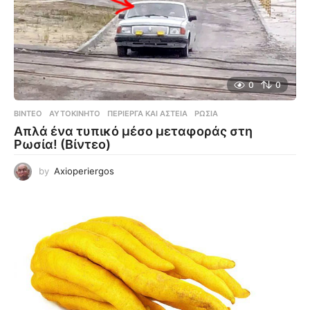
0
0
ΒΊΝΤΕΟ
ΑΥΤΟΚΊΝΗΤΟ
,
ΠΕΡΊΕΡΓΑ ΚΑΙ ΑΣΤΕΊΑ
,
ΡΩΣΊΑ
Απλά ένα τυπικό μέσο μεταφοράς στη
Ρωσία! (Βίντεο)
by
Axioperiergos