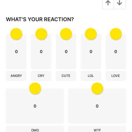
a
t
i
WHAT'S YOUR REACTION?
o
n
0
0
0
0
0
ANGRY
CRY
CUTE
LOL
LOVE
0
0
OMG
WTF