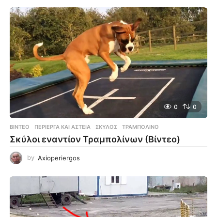
0
0
ΒΊΝΤΕΟ
ΠΕΡΊΕΡΓΑ ΚΑΙ ΑΣΤΕΊΑ
,
ΣΚΎΛΟΣ
,
ΤΡΑΜΠΟΛΊΝΟ
Σκύλοι εναντίον Τραμπολίνων (Βίντεο)
by
Axioperiergos