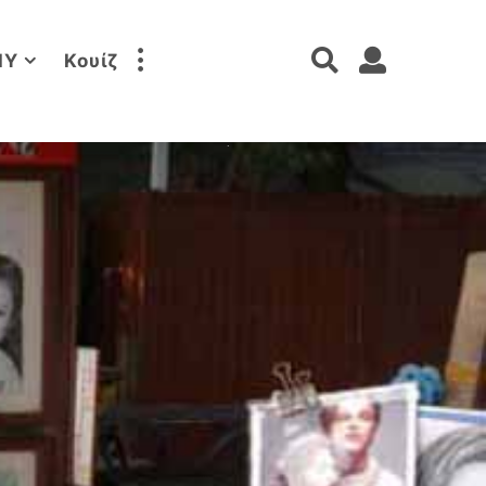
IY
Κουίζ