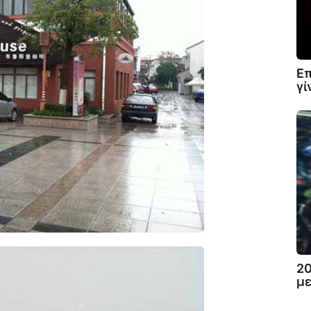
Επ
γί
20
με