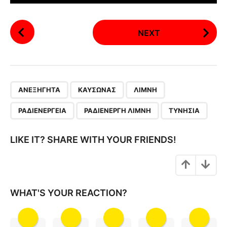
P
NEXT
o
s
t
P
,
,
,
,
,
a
ΑΝΕΞΉΓΗΤΑ
ΚΑΎΣΩΝΑΣ
ΛΊΜΝΗ
g
ΡΑΔΙΕΝΈΡΓΕΙΑ
ΡΑΔΙΕΝΕΡΓΉ ΛΊΜΝΗ
ΤΥΝΗΣΊΑ
i
n
LIKE IT? SHARE WITH YOUR FRIENDS!
a
t
i
o
WHAT'S YOUR REACTION?
n