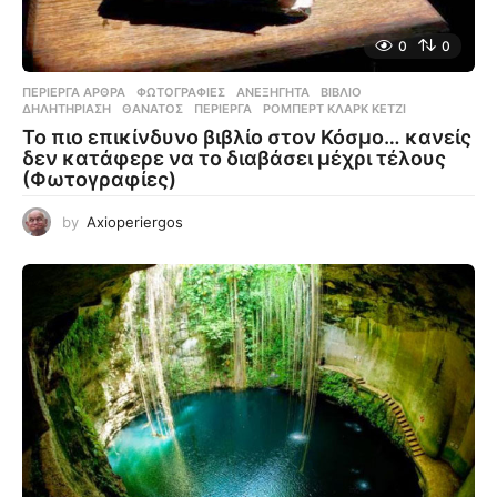
0
0
ΠΕΡΊΕΡΓΑ ΆΡΘΡΑ
,
ΦΩΤΟΓΡΑΦΊΕΣ
ΑΝΕΞΉΓΗΤΑ
,
ΒΙΒΛΊΟ
,
ΔΗΛΗΤΗΡΊΑΣΗ
,
ΘΆΝΑΤΟΣ
,
ΠΕΡΊΕΡΓΑ
,
ΡΌΜΠΕΡΤ ΚΛΑΡΚ ΚΈΤΖΙ
Το πιο επικίνδυνο βιβλίο στον Κόσμο… κανείς
δεν κατάφερε να το διαβάσει μέχρι τέλους
(Φωτογραφίες)
by
Axioperiergos