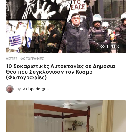
1
0
ΛΊΣΤΕΣ
,
ΦΩΤΟΓΡΑΦΊΕΣ
10 Σοκαριστικές Αυτοκτονίες σε Δημόσια
Θέα που Συγκλόνισαν τον Κόσμο
(Φωτογραφίες)
by
Axioperiergos