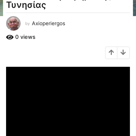
Τυνησίας
a
g
o
Axioperiergos
by
1
2
0
views
έ
τ
η
a
g
o