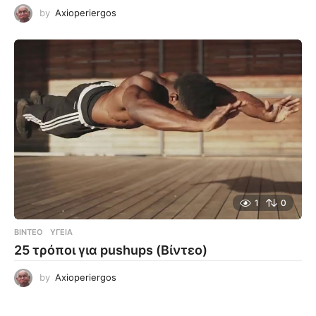
by
Axioperiergos
1
0
ΒΊΝΤΕΟ
ΥΓΕΊΑ
25 τρόποι για pushups (Βίντεο)
by
Axioperiergos