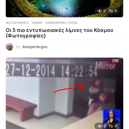
0
0
ΦΩΤΟΓΡΑΦΊΕΣ
ΛΊΜΝΗ
,
ΠΑΝΈΜΟΡΦΑ ΤΟΠΊΑ
Οι 5 πιο εντυπωσιακές λίμνες του Κόσμου
(Φωτογραφίες)
by
Axioperiergos
0
0