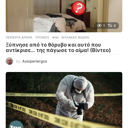
1
0
ΠΕΡΊΕΡΓΑ ΆΡΘΡΑ
ΤΡΌΜΟΣ
,
ΦΊΔΙ
,
ΦΎΛΑΚΑΣ ΦΙΔΙΏΝ
Ξύπνησε από το θόρυβο και αυτό που
αντίκρισε… της πάγωσε το αίμα! (Βίντεο)
by
Axioperiergos