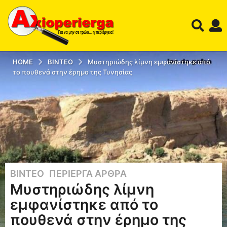
HOME
ΒΊΝΤΕΟ
Μυστηριώδης λίμνη εμφανίστηκε από
το πουθενά στην έρημο της Τυνησίας
ΒΊΝΤΕΟ
,
ΠΕΡΊΕΡΓΑ ΆΡΘΡΑ
1
Μυστηριώδης λίμνη
2
έ
εμφανίστηκε από το
τ
πουθενά στην έρημο της
η