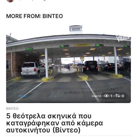
MORE FROM:
ΒΊΝΤΕΟ
1
0
ΒΊΝΤΕΟ
5 θεότρελα σκηνικά που
καταγράφηκαν από κάμερα
αυτοκινήτου (Βίντεο)