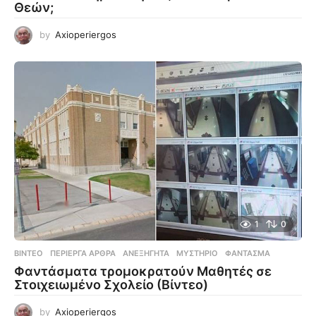
Θεών;
by
Axioperiergos
1
0
ΒΊΝΤΕΟ
,
ΠΕΡΊΕΡΓΑ ΆΡΘΡΑ
ΑΝΕΞΉΓΗΤΑ
,
ΜΥΣΤΉΡΙΟ
,
ΦΆΝΤΑΣΜΑ
Φαντάσματα τρομοκρατούν Μαθητές σε
Στοιχειωμένο Σχολείο (Βίντεο)
by
Axioperiergos