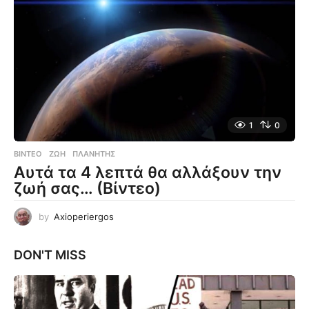
1
0
ΒΊΝΤΕΟ
ΖΩΉ
,
ΠΛΑΝΉΤΗΣ
Αυτά τα 4 λεπτά θα αλλάξουν την
ζωή σας… (Βίντεο)
by
Axioperiergos
DON'T MISS