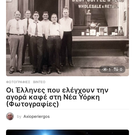
1
0
ΦΩΤΟΓΡΑΦΊΕΣ
,
ΒΊΝΤΕΟ
Οι Έλληνες που ελέγχουν την
αγορά καφέ στη Νέα Υόρκη
(Φωτογραφίες)
by
Axioperiergos