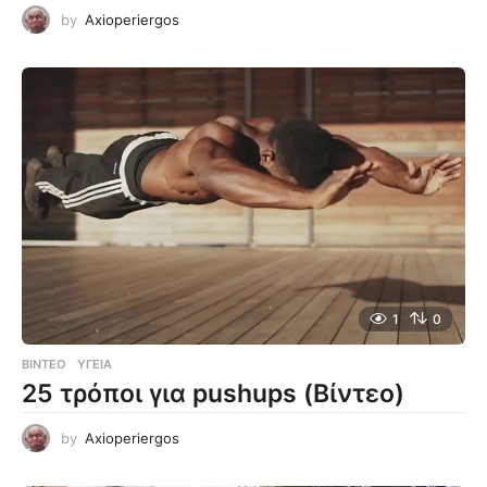
by
Axioperiergos
1
0
ΒΊΝΤΕΟ
ΥΓΕΊΑ
25 τρόποι για pushups (Βίντεο)
by
Axioperiergos