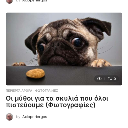
1
0
ΠΕΡΊΕΡΓΑ ΆΡΘΡΑ
,
ΦΩΤΟΓΡΑΦΊΕΣ
Οι μύθοι για τα σκυλιά που όλοι
πιστεύουμε (Φωτογραφίες)
by
Axioperiergos