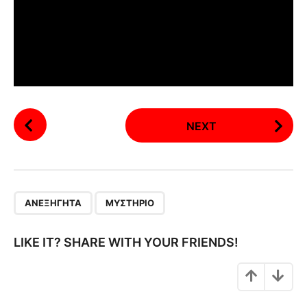
P
NEXT
o
s
t
P
,
a
ΑΝΕΞΉΓΗΤΑ
ΜΥΣΤΉΡΙΟ
g
i
LIKE IT? SHARE WITH YOUR FRIENDS!
n
a
t