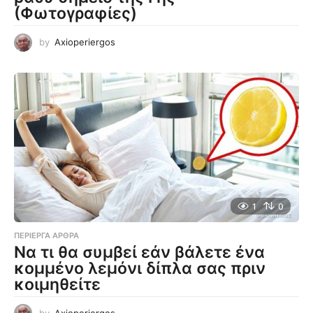
(Φωτογραφίες)
by
Axioperiergos
1
0
ΠΕΡΊΕΡΓΑ ΆΡΘΡΑ
Να τι θα συμβεί εάν βάλετε ένα
κομμένο λεμόνι δίπλα σας πριν
κοιμηθείτε
by
Axioperiergos