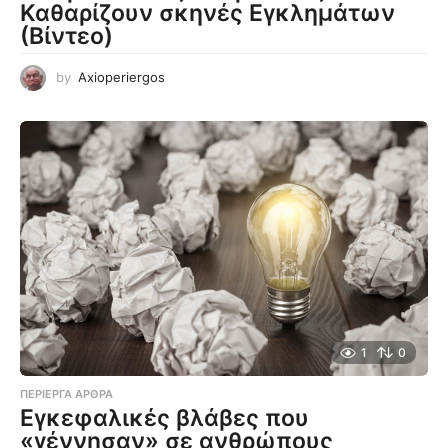
Καθαρίζουν σκηνές Εγκλημάτων
(Βίντεο)
by
Axioperiergos
1
0
ΠΕΡΊΕΡΓΑ ΆΡΘΡΑ
Εγκεφαλικές βλάβες που
«γέννησαν» σε ανθρώπους