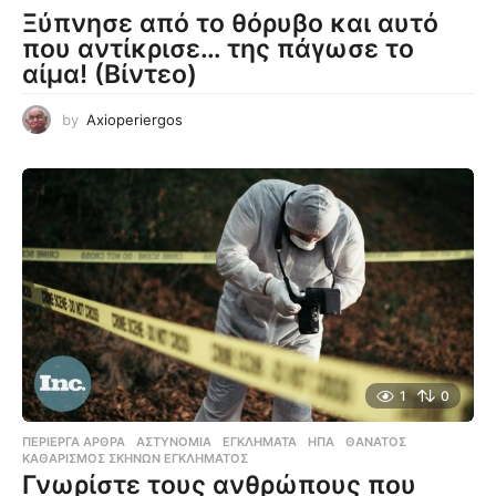
Ξύπνησε από το θόρυβο και αυτό
που αντίκρισε… της πάγωσε το
αίμα! (Βίντεο)
by
Axioperiergos
1
0
ΠΕΡΊΕΡΓΑ ΆΡΘΡΑ
ΑΣΤΥΝΟΜΊΑ
,
ΕΓΚΛΉΜΑΤΑ
,
ΗΠΑ
,
ΘΆΝΑΤΟΣ
,
ΚΑΘΑΡΙΣΜΌΣ ΣΚΗΝΏΝ ΕΓΚΛΉΜΑΤΟΣ
Γνωρίστε τους ανθρώπους που