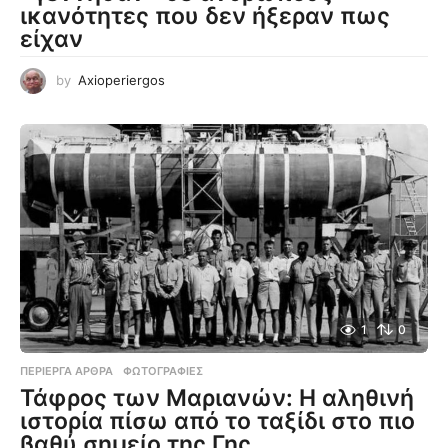
ικανότητες που δεν ήξεραν πως
είχαν
by
Axioperiergos
1
0
ΠΕΡΊΕΡΓΑ ΆΡΘΡΑ
,
ΦΩΤΟΓΡΑΦΊΕΣ
Τάφρος των Μαριανών: Η αληθινή
ιστορία πίσω από το ταξίδι στο πιο
βαθύ σημείο της Γης