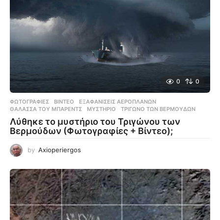
0
0
ΦΩΤΟΓΡΑΦΊΕΣ
,
ΒΊΝΤΕΟ
ΕΞΑΦΑΝΊΣΕΙΣ ΑΕΡΟΠΛΆΝΩΝ
,
ΘΆΛΑΣΣΑ ΤΟΥ ΜΠΆΡΕΝΤΣ
,
ΜΥΣΤΉΡΙΟ
,
ΤΡΊΓΩΝΟ ΤΩΝ ΒΕΡΜΟΎΔΩΝ
Λύθηκε το μυστήριο του Τριγώνου των
Βερμούδων (Φωτογραφίες + Βίντεο);
by
Axioperiergos