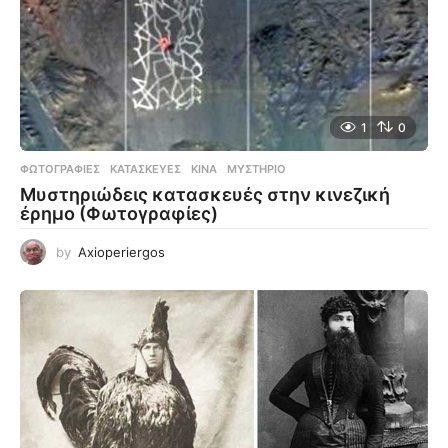
1
0
ΦΩΤΟΓΡΑΦΊΕΣ
ΚΑΤΑΣΚΕΥΈΣ
,
ΚΊΝΑ
,
ΜΥΣΤΉΡΙΟ
Μυστηριώδεις κατασκευές στην κινεζική
έρημο (Φωτογραφίες)
by
Axioperiergos