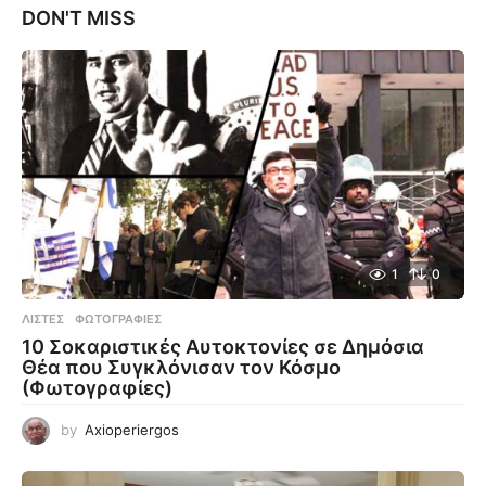
DON'T MISS
1
0
ΛΊΣΤΕΣ
,
ΦΩΤΟΓΡΑΦΊΕΣ
10 Σοκαριστικές Αυτοκτονίες σε Δημόσια
Θέα που Συγκλόνισαν τον Κόσμο
(Φωτογραφίες)
by
Axioperiergos