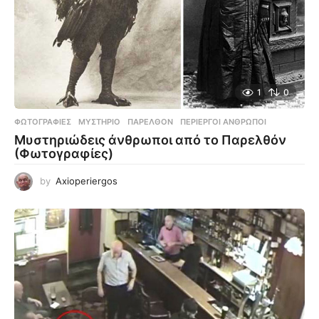
1
0
ΦΩΤΟΓΡΑΦΊΕΣ
ΜΥΣΤΉΡΙΟ
,
ΠΑΡΕΛΘΌΝ
,
ΠΕΡΊΕΡΓΟΙ ΆΝΘΡΩΠΟΙ
Μυστηριώδεις άνθρωποι από το Παρελθόν
(Φωτογραφίες)
by
Axioperiergos