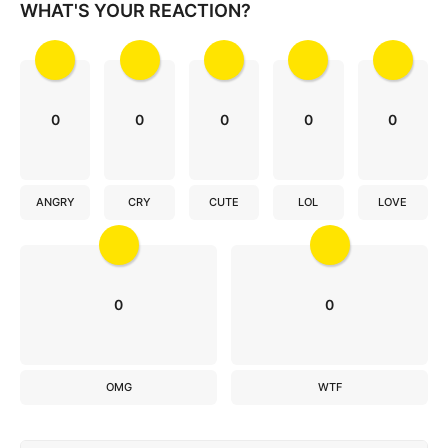
i
WHAT'S YOUR REACTION?
o
n
0
0
0
0
0
ANGRY
CRY
CUTE
LOL
LOVE
0
0
OMG
WTF