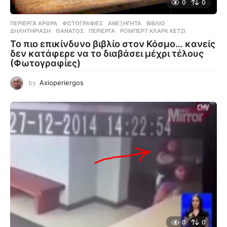
0
0
ΠΕΡΊΕΡΓΑ ΆΡΘΡΑ
,
ΦΩΤΟΓΡΑΦΊΕΣ
ΑΝΕΞΉΓΗΤΑ
,
ΒΙΒΛΊΟ
,
ΔΗΛΗΤΗΡΊΑΣΗ
,
ΘΆΝΑΤΟΣ
,
ΠΕΡΊΕΡΓΑ
,
ΡΌΜΠΕΡΤ ΚΛΑΡΚ ΚΈΤΖΙ
Το πιο επικίνδυνο βιβλίο στον Κόσμο… κανείς
δεν κατάφερε να το διαβάσει μέχρι τέλους
(Φωτογραφίες)
by
Axioperiergos
0
0