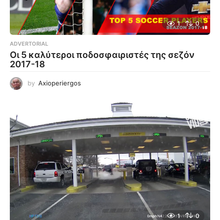
1
0
ADVERTORIAL
Οι 5 καλύτεροι ποδοσφαιριστές της σεζόν
2017-18
by
Axioperiergos
1
0