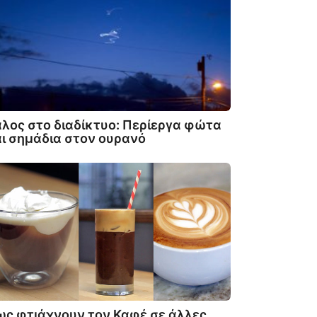
λος στο διαδίκτυο: Περίεργα φώτα
ι σημάδια στον ουρανό
ς φτιάχνουν τον Καφέ σε άλλες