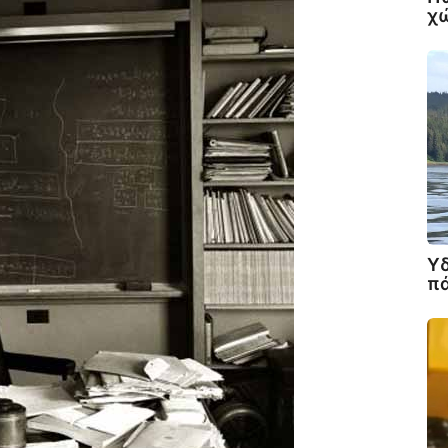
χώ
Υδ
πά