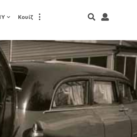
IY
Κουίζ