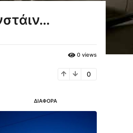
νστάιν…
0
views
0
ΔΙΆΦΟΡΑ