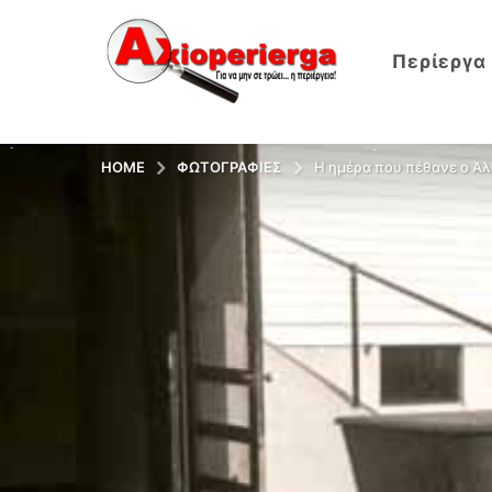
Περίεργα
HOME
ΦΩΤΟΓΡΑΦΊΕΣ
H ημέρα που πέθανε ο Άλ