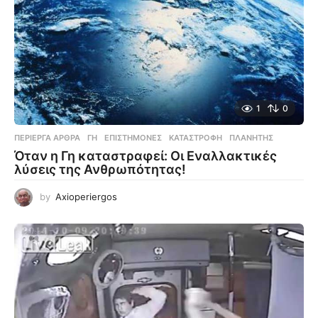
1
0
ΠΕΡΊΕΡΓΑ ΆΡΘΡΑ
ΓΗ
,
ΕΠΙΣΤΉΜΟΝΕΣ
,
ΚΑΤΑΣΤΡΟΦΉ
,
ΠΛΑΝΉΤΗΣ
Όταν η Γη καταστραφεί: Οι Εναλλακτικές
λύσεις της Ανθρωπότητας!
by
Axioperiergos