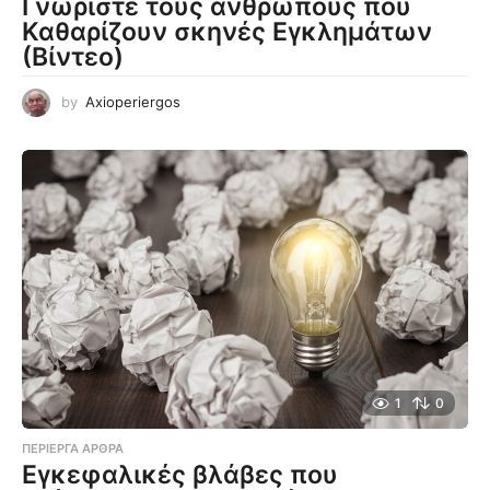
Γνωρίστε τους ανθρώπους που
Καθαρίζουν σκηνές Εγκλημάτων
(Βίντεο)
by
Axioperiergos
1
0
ΠΕΡΊΕΡΓΑ ΆΡΘΡΑ
Εγκεφαλικές βλάβες που