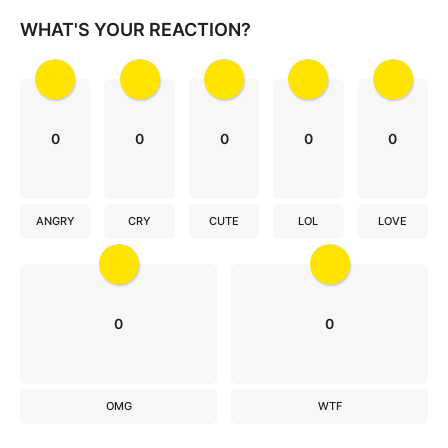
o
WHAT'S YOUR REACTION?
n
0
0
0
0
0
ANGRY
CRY
CUTE
LOL
LOVE
0
0
OMG
WTF