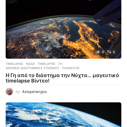
0
0
TIMELAPSE
NASA
,
TIMELAPSE
,
ΓΗ
,
ΔΙΕΘΝΉΣ ΔΙΑΣΤΗΜΙΚΌΣ ΣΤΑΘΜΌΣ
,
ΠΛΑΝΉΤΗΣ
Η Γη από το διάστημα την Νύχτα… μαγευτικό
timelapse Βίντεο!
by
Axioperiergos