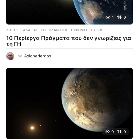
1
0
ΛΊΣΤΕΣ
ΓΑΛΑΞΙΑΣ
,
ΓΗ
,
ΠΛΑΝΉΤΗΣ
,
ΠΥΡΉΝΑΣ ΤΗΣ ΓΗΣ
10 Περίεργα Πράγματα που δεν γνωρίζεις για
τη ΓΗ
by
Axioperiergos
0
0