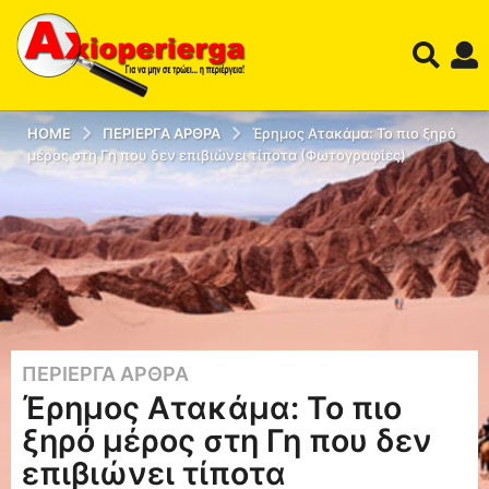
HOME
ΠΕΡΊΕΡΓΑ ΆΡΘΡΑ
Έρημος Ατακάμα: Το πιο ξηρό
μέρος στη Γη που δεν επιβιώνει τίποτα (Φωτογραφίες)
ΠΕΡΊΕΡΓΑ ΆΡΘΡΑ
1
Έρημος Ατακάμα: Το πιο
2
έ
ξηρό μέρος στη Γη που δεν
τ
επιβιώνει τίποτα
η