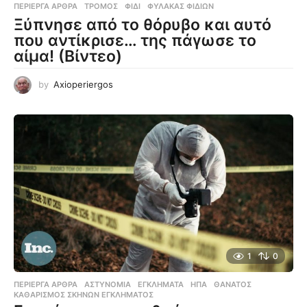
ΠΕΡΊΕΡΓΑ ΆΡΘΡΑ
ΤΡΌΜΟΣ
,
ΦΊΔΙ
,
ΦΎΛΑΚΑΣ ΦΙΔΙΏΝ
Ξύπνησε από το θόρυβο και αυτό
που αντίκρισε… της πάγωσε το
αίμα! (Βίντεο)
by
Axioperiergos
1
0
ΠΕΡΊΕΡΓΑ ΆΡΘΡΑ
ΑΣΤΥΝΟΜΊΑ
,
ΕΓΚΛΉΜΑΤΑ
,
ΗΠΑ
,
ΘΆΝΑΤΟΣ
,
ΚΑΘΑΡΙΣΜΌΣ ΣΚΗΝΏΝ ΕΓΚΛΉΜΑΤΟΣ