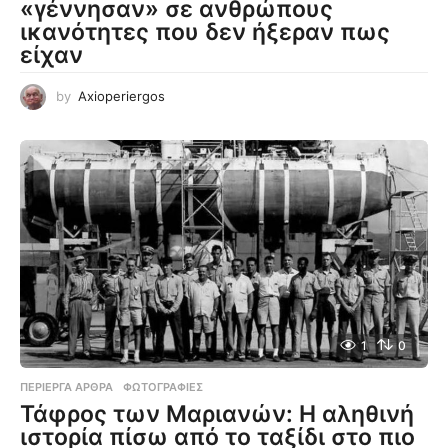
«γέννησαν» σε ανθρώπους
ικανότητες που δεν ήξεραν πως
είχαν
by
Axioperiergos
1
0
ΠΕΡΊΕΡΓΑ ΆΡΘΡΑ
,
ΦΩΤΟΓΡΑΦΊΕΣ
Τάφρος των Μαριανών: Η αληθινή
ιστορία πίσω από το ταξίδι στο πιο