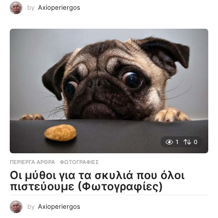
by
Axioperiergos
1
0
ΠΕΡΊΕΡΓΑ ΆΡΘΡΑ
,
ΦΩΤΟΓΡΑΦΊΕΣ
Οι μύθοι για τα σκυλιά που όλοι
πιστεύουμε (Φωτογραφίες)
by
Axioperiergos