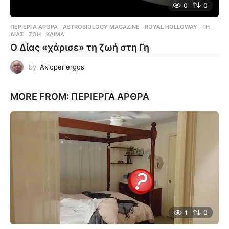
0
0
ΠΕΡΊΕΡΓΑ ΆΡΘΡΑ
ASTROBIOLOGY MAGAZINE
,
ROYAL HOLLOWAY
,
ΓΗ
,
ΔΙΑΣ
,
ΖΩΉ
,
ΚΛΊΜΑ
Ο Δίας «χάρισε» τη ζωή στη Γη
by
Axioperiergos
MORE FROM:
ΠΕΡΊΕΡΓΑ ΆΡΘΡΑ
1
0