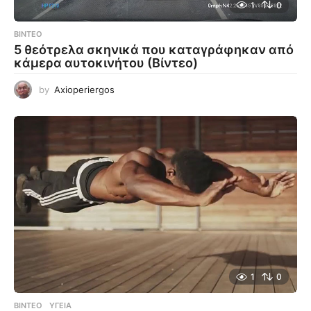
1
0
ΒΊΝΤΕΟ
5 θεότρελα σκηνικά που καταγράφηκαν από
κάμερα αυτοκινήτου (Βίντεο)
by
Axioperiergos
1
0
ΒΊΝΤΕΟ
ΥΓΕΊΑ