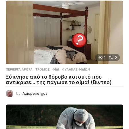
1
0
ΠΕΡΊΕΡΓΑ ΆΡΘΡΑ
ΤΡΌΜΟΣ
,
ΦΊΔΙ
,
ΦΎΛΑΚΑΣ ΦΙΔΙΏΝ
Ξύπνησε από το θόρυβο και αυτό που
αντίκρισε… της πάγωσε το αίμα! (Βίντεο)
by
Axioperiergos