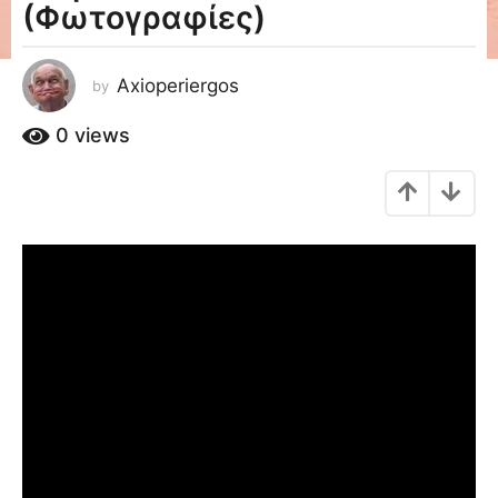
(Φωτογραφίες)
a
g
o
Axioperiergos
by
1
1
0
views
έ
τ
η
a
g
o