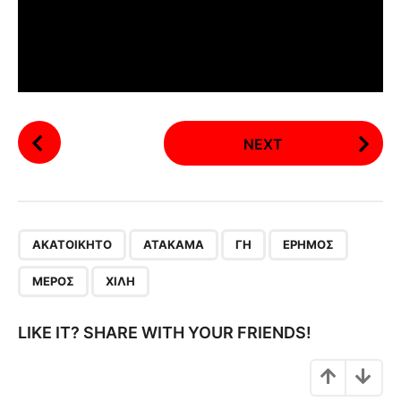
P
NEXT
o
s
t
P
,
,
,
,
,
a
ΑΚΑΤΟΊΚΗΤΟ
ΑΤΑΚΆΜΑ
ΓΗ
ΈΡΗΜΟΣ
g
ΜΈΡΟΣ
ΧΙΛΉ
i
n
LIKE IT? SHARE WITH YOUR FRIENDS!
a
t
i