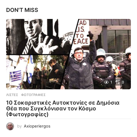
DON'T MISS
1
0
ΛΊΣΤΕΣ
,
ΦΩΤΟΓΡΑΦΊΕΣ
10 Σοκαριστικές Αυτοκτονίες σε Δημόσια
Θέα που Συγκλόνισαν τον Κόσμο
(Φωτογραφίες)
by
Axioperiergos