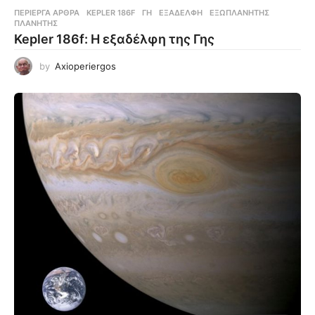
ΠΕΡΊΕΡΓΑ ΆΡΘΡΑ
KEPLER 186F
,
ΓΗ
,
ΕΞΑΔΈΛΦΗ
,
ΕΞΩΠΛΑΝΉΤΗΣ
,
ΠΛΑΝΉΤΗΣ
Kepler 186f: Η εξαδέλφη της Γης
by
Axioperiergos