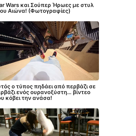
ar Wars και Σούπερ Ήρωες με στυλ
ου Αιώνα! (Φωτογραφίες)
τός ο τύπος πηδάει από περβάζι σε
ρβάζι ενός ουρανοξύστη… βίντεο
υ κόβει την ανάσα!