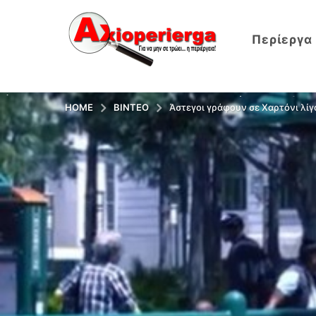
Περίεργα
HOME
ΒΊΝΤΕΟ
Άστεγοι γράφουν σε Χαρτόνι λίγ