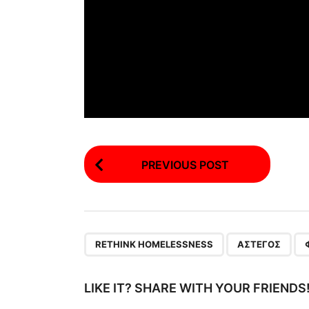
P
PREVIOUS POST
o
s
t
P
,
,
RETHINK HOMELESSNESS
ΆΣΤΕΓΟΣ
a
g
LIKE IT? SHARE WITH YOUR FRIENDS