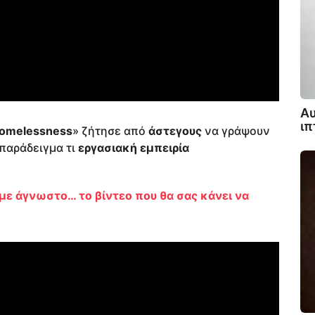
Αυ
ι
Homelessness
» ζήτησε από
άστεγους
να γράψουν
 παράδειγμα τι
εργασιακή εμπειρία
με άγνωστο… το βίντεο που θα σας κάνει να