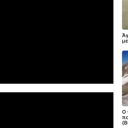
Άγ
με
Ο 
πο
(Β