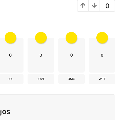
0
0
0
0
0
LOL
LOVE
OMG
WTF
gos