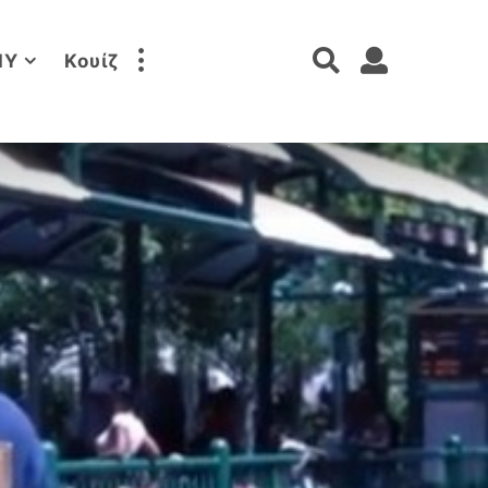
IY
Κουίζ