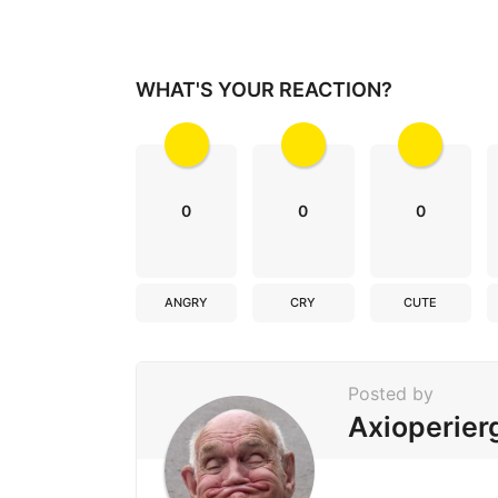
i
n
a
WHAT'S YOUR REACTION?
t
i
o
n
0
0
0
ANGRY
CRY
CUTE
Posted by
Axioperier