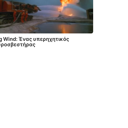
g Wind: Ένας υπερηχητικός
υροσβεστήρας