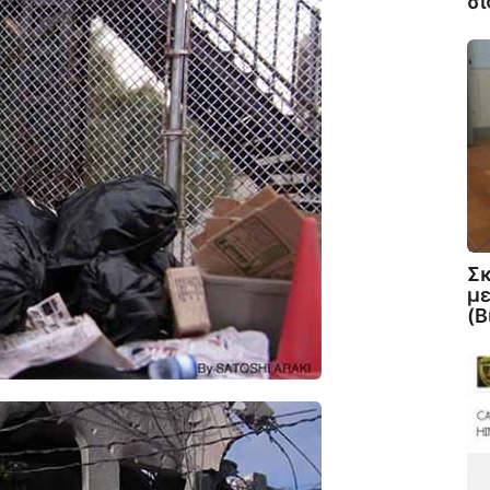
σί
Σκ
με
(Β