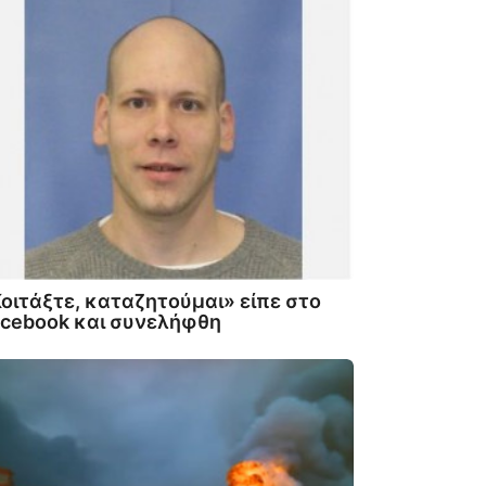
οιτάξτε, καταζητούμαι» είπε στο
cebook και συνελήφθη