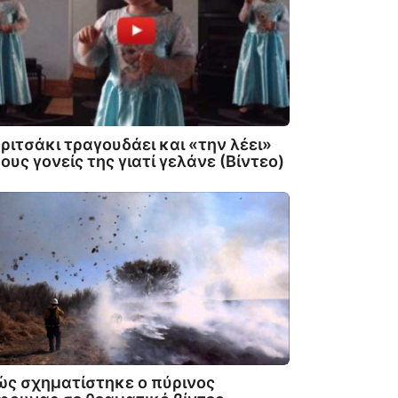
ριτσάκι τραγουδάει και «την λέει»
ους γονείς της γιατί γελάνε (Βίντεο)
ς σχηματίστηκε ο πύρινος