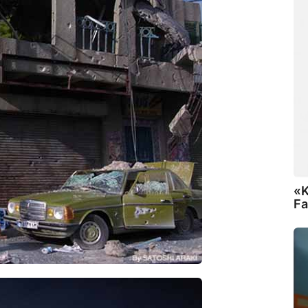
«Κ
Fa