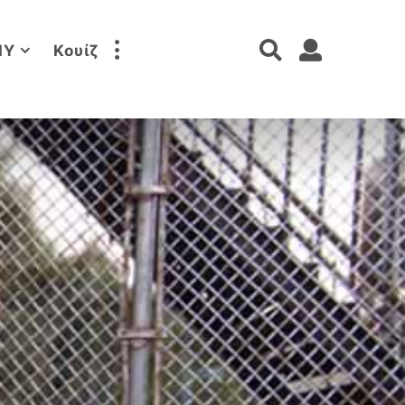
IY
Κουίζ