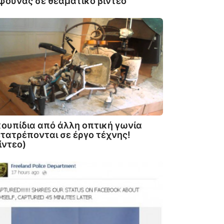
φουνας σε θεαματικό βίντεο
ουπίδια από άλλη οπτική γωνία
τατρέπονται σε έργο τέχνης!
ίντεο)