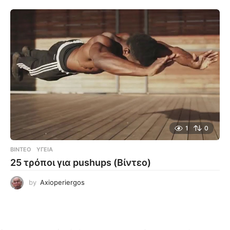
1
0
ΒΊΝΤΕΟ
ΥΓΕΊΑ
25 τρόποι για pushups (Βίντεο)
by
Axioperiergos