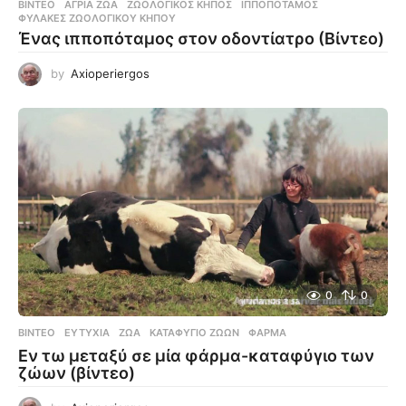
ΒΊΝΤΕΟ
ΆΓΡΙΑ ΖΏΑ
,
ΖΩΟΛΟΓΙΚΌΣ ΚΉΠΟΣ
,
ΙΠΠΟΠΌΤΑΜΟΣ
,
ΦΎΛΑΚΕΣ ΖΩΟΛΟΓΙΚΟΎ ΚΉΠΟΥ
Ένας ιπποπόταμος στον οδοντίατρο (Βίντεο)
by
Axioperiergos
0
0
ΒΊΝΤΕΟ
ΕΥΤΥΧΊΑ
,
ΖΏΑ
,
ΚΑΤΑΦΎΓΙΟ ΖΏΩΝ
,
ΦΆΡΜΑ
Εν τω μεταξύ σε μία φάρμα-καταφύγιο των
ζώων (βίντεο)