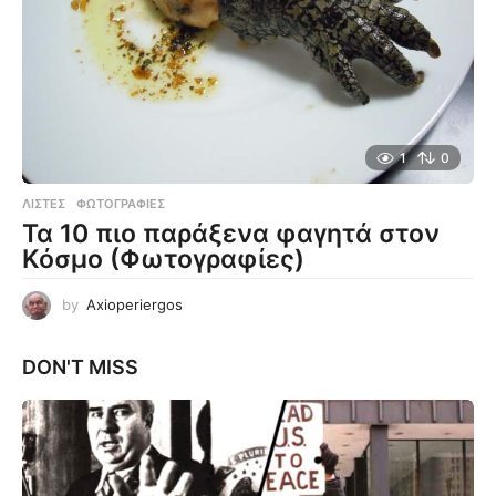
1
0
ΛΊΣΤΕΣ
,
ΦΩΤΟΓΡΑΦΊΕΣ
Τα 10 πιο παράξενα φαγητά στον
Κόσμο (Φωτογραφίες)
by
Axioperiergos
DON'T MISS