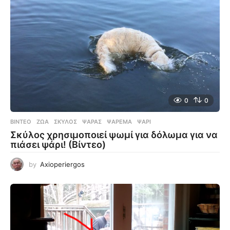
0
0
ΒΊΝΤΕΟ
ΖΏΑ
,
ΣΚΎΛΟΣ
,
ΨΑΡΆΣ
,
ΨΆΡΕΜΑ
,
ΨΆΡΙ
Σκύλος χρησιμοποιεί ψωμί για δόλωμα για να
πιάσει ψάρι! (Βίντεο)
by
Axioperiergos