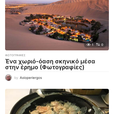
1
0
ΦΩΤΟΓΡΑΦΊΕΣ
Ένα χωριό-όαση σκηνικό μέσα
στην έρημο (Φωτογραφίες)
by
Axioperiergos