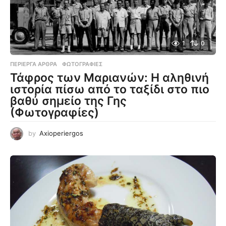
1
0
ΠΕΡΊΕΡΓΑ ΆΡΘΡΑ
,
ΦΩΤΟΓΡΑΦΊΕΣ
Τάφρος των Μαριανών: Η αληθινή
ιστορία πίσω από το ταξίδι στο πιο
βαθύ σημείο της Γης
(Φωτογραφίες)
by
Axioperiergos