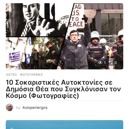
1
0
ΛΊΣΤΕΣ
,
ΦΩΤΟΓΡΑΦΊΕΣ
10 Σοκαριστικές Αυτοκτονίες σε
Δημόσια Θέα που Συγκλόνισαν τον
Κόσμο (Φωτογραφίες)
by
Axioperiergos