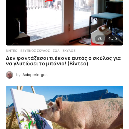
1
0
ΒΊΝΤΕΟ
ΈΞΥΠΝΟΣ ΣΚΎΛΟΣ
,
ΖΏΑ
,
ΣΚΎΛΟΣ
Δεν φαντάζεσαι τι έκανε αυτός ο σκύλος για
να γλυτώσει το μπάνιο! (Βίντεο)
by
Axioperiergos