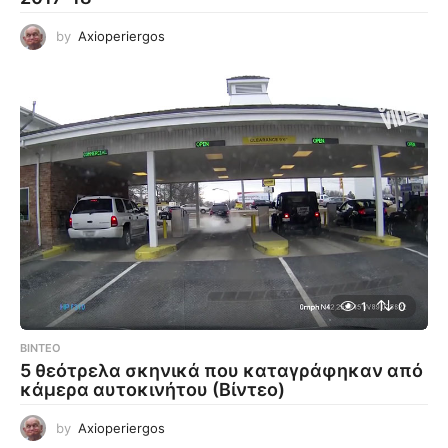
by
Axioperiergos
1
0
ΒΊΝΤΕΟ
5 θεότρελα σκηνικά που καταγράφηκαν από
κάμερα αυτοκινήτου (Βίντεο)
by
Axioperiergos