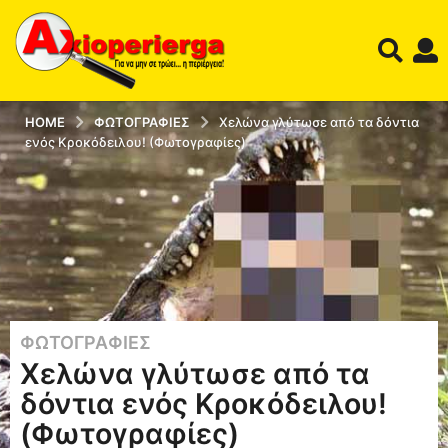
HOME
ΦΩΤΟΓΡΑΦΊΕΣ
Χελώνα γλύτωσε από τα δόντια
ενός Κροκόδειλου! (Φωτογραφίες)
ΦΩΤΟΓΡΑΦΊΕΣ
1
Χελώνα γλύτωσε από τα
2
έ
δόντια ενός Κροκόδειλου!
τ
(Φωτογραφίες)
η