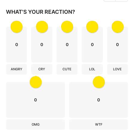
o
WHAT'S YOUR REACTION?
n
0
0
0
0
0
ANGRY
CRY
CUTE
LOL
LOVE
0
0
OMG
WTF