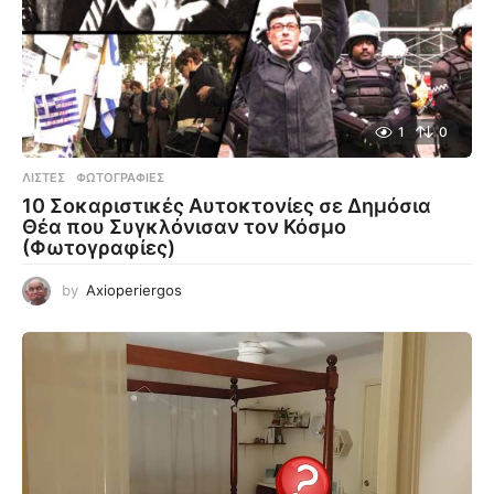
1
0
ΛΊΣΤΕΣ
,
ΦΩΤΟΓΡΑΦΊΕΣ
10 Σοκαριστικές Αυτοκτονίες σε Δημόσια
Θέα που Συγκλόνισαν τον Κόσμο
(Φωτογραφίες)
by
Axioperiergos