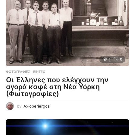
1
0
ΦΩΤΟΓΡΑΦΊΕΣ
,
ΒΊΝΤΕΟ
Οι Έλληνες που ελέγχουν την
αγορά καφέ στη Νέα Υόρκη
(Φωτογραφίες)
by
Axioperiergos