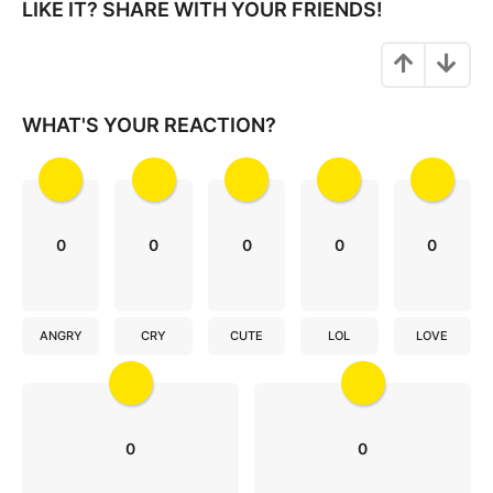
i
LIKE IT? SHARE WITH YOUR FRIENDS!
n
a
t
i
WHAT'S YOUR REACTION?
o
n
0
0
0
0
0
ANGRY
CRY
CUTE
LOL
LOVE
0
0