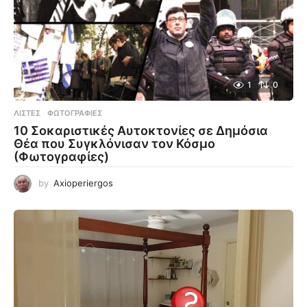
1
0
ΛΊΣΤΕΣ
,
ΦΩΤΟΓΡΑΦΊΕΣ
10 Σοκαριστικές Αυτοκτονίες σε Δημόσια
Θέα που Συγκλόνισαν τον Κόσμο
(Φωτογραφίες)
by
Axioperiergos