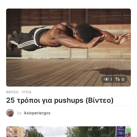
1
0
ΒΊΝΤΕΟ
ΥΓΕΊΑ
25 τρόποι για pushups (Βίντεο)
by
Axioperiergos