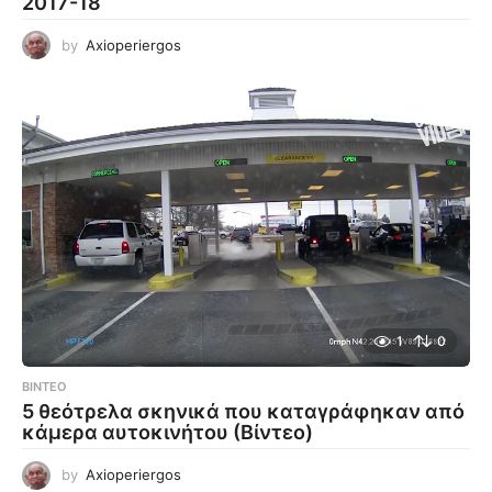
2017-18
by
Axioperiergos
1
0
ΒΊΝΤΕΟ
5 θεότρελα σκηνικά που καταγράφηκαν από
κάμερα αυτοκινήτου (Βίντεο)
by
Axioperiergos