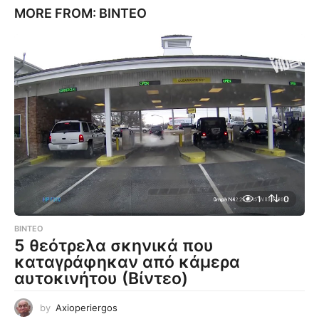
MORE FROM:
ΒΊΝΤΕΟ
1
0
ΒΊΝΤΕΟ
5 θεότρελα σκηνικά που
καταγράφηκαν από κάμερα
αυτοκινήτου (Βίντεο)
by
Axioperiergos