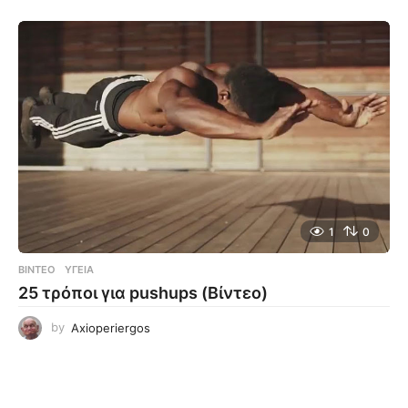
1
0
ΒΊΝΤΕΟ
ΥΓΕΊΑ
25 τρόποι για pushups (Βίντεο)
by
Axioperiergos