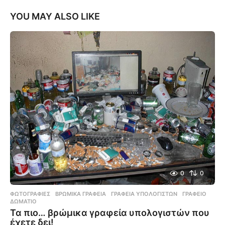
YOU MAY ALSO LIKE
0
0
ΦΩΤΟΓΡΑΦΊΕΣ
ΒΡΏΜΙΚΑ ΓΡΑΦΕΊΑ
,
ΓΡΑΦΕΊΑ ΥΠΟΛΟΓΙΣΤΏΝ
,
ΓΡΑΦΕΊΟ
,
ΔΩΜΆΤΙΟ
Τα πιο… βρώμικα γραφεία υπολογιστών που
έχετε δει!