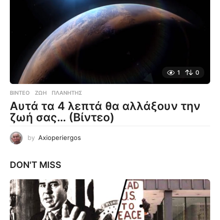
1
0
ΒΊΝΤΕΟ
ΖΩΉ
,
ΠΛΑΝΉΤΗΣ
Αυτά τα 4 λεπτά θα αλλάξουν την
ζωή σας… (Βίντεο)
by
Axioperiergos
DON'T MISS