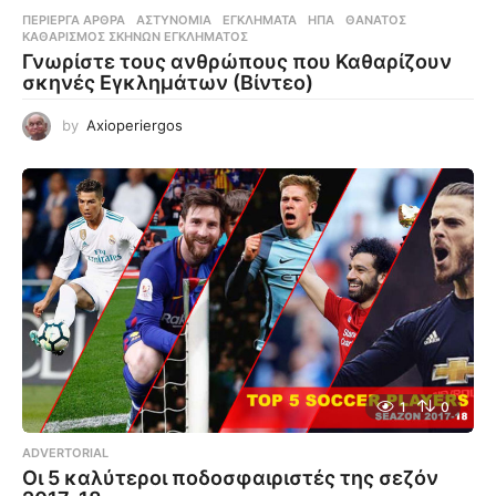
ΠΕΡΊΕΡΓΑ ΆΡΘΡΑ
ΑΣΤΥΝΟΜΊΑ
,
ΕΓΚΛΉΜΑΤΑ
,
ΗΠΑ
,
ΘΆΝΑΤΟΣ
,
ΚΑΘΑΡΙΣΜΌΣ ΣΚΗΝΏΝ ΕΓΚΛΉΜΑΤΟΣ
Γνωρίστε τους ανθρώπους που Καθαρίζουν
σκηνές Εγκλημάτων (Βίντεο)
by
Axioperiergos
1
0
ADVERTORIAL
Οι 5 καλύτεροι ποδοσφαιριστές της σεζόν