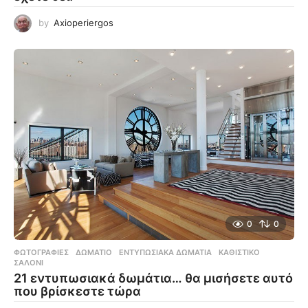
by
Axioperiergos
0
0
ΦΩΤΟΓΡΑΦΊΕΣ
ΔΩΜΆΤΙΟ
,
ΕΝΤΥΠΩΣΙΑΚΆ ΔΩΜΆΤΙΑ
,
ΚΑΘΙΣΤΙΚΌ
,
ΣΑΛΌΝΙ
21 εντυπωσιακά δωμάτια… θα μισήσετε αυτό
που βρίσκεστε τώρα