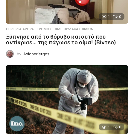
1
0
ΠΕΡΊΕΡΓΑ ΆΡΘΡΑ
ΤΡΌΜΟΣ
,
ΦΊΔΙ
,
ΦΎΛΑΚΑΣ ΦΙΔΙΏΝ
Ξύπνησε από το θόρυβο και αυτό που
αντίκρισε… της πάγωσε το αίμα! (Βίντεο)
by
Axioperiergos
1
0