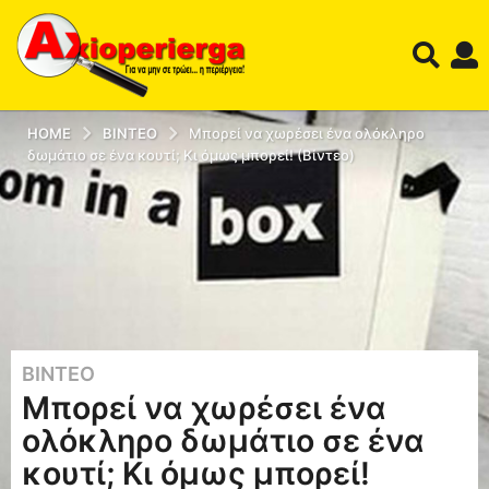
HOME
ΒΊΝΤΕΟ
Μπορεί να χωρέσει ένα ολόκληρο
δωμάτιο σε ένα κουτί; Κι όμως μπορεί! (Βίντεο)
ΒΊΝΤΕΟ
1
Μπορεί να χωρέσει ένα
1
έ
ολόκληρο δωμάτιο σε ένα
τ
κουτί; Κι όμως μπορεί!
η