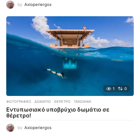
by
Axioperiergos
1
0
ΦΩΤΟΓΡΑΦΊΕΣ
ΔΩΜΆΤΙΟ
,
ΘΈΡΕΤΡΟ
,
ΤΑΝΖΑΝΊΑ
Εντυπωσιακό υποβρύχιο δωμάτιο σε
θέρετρο!
by
Axioperiergos