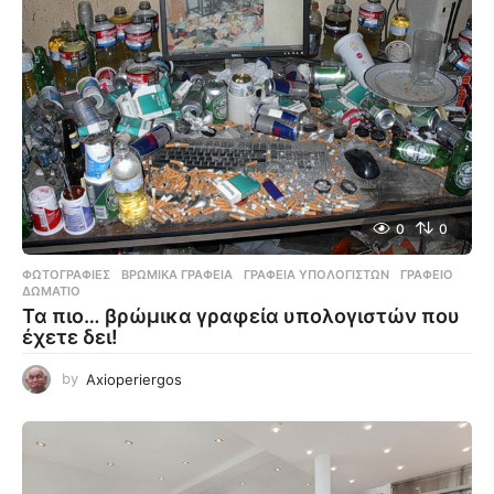
0
0
ΦΩΤΟΓΡΑΦΊΕΣ
ΒΡΏΜΙΚΑ ΓΡΑΦΕΊΑ
,
ΓΡΑΦΕΊΑ ΥΠΟΛΟΓΙΣΤΏΝ
,
ΓΡΑΦΕΊΟ
,
ΔΩΜΆΤΙΟ
Τα πιο… βρώμικα γραφεία υπολογιστών που
έχετε δει!
by
Axioperiergos