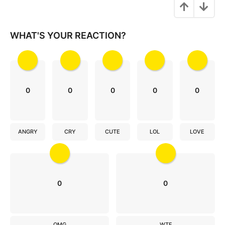
a
t
i
WHAT'S YOUR REACTION?
o
n
0
0
0
0
0
ANGRY
CRY
CUTE
LOL
LOVE
0
0
OMG
WTF