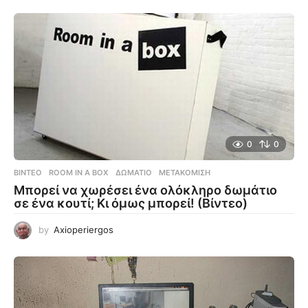
0
0
ΒΊΝΤΕΟ
ROOM IN A BOX
,
ΔΩΜΆΤΙΟ
,
ΜΕΤΑΚΌΜΙΣΗ
Μπορεί να χωρέσει ένα ολόκληρο δωμάτιο
σε ένα κουτί; Κι όμως μπορεί! (Βίντεο)
by
Axioperiergos