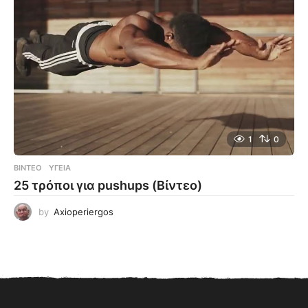
1
0
ΒΊΝΤΕΟ
ΥΓΕΊΑ
25 τρόποι για pushups (Βίντεο)
by
Axioperiergos