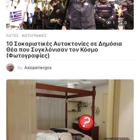
1
0
ΛΊΣΤΕΣ
,
ΦΩΤΟΓΡΑΦΊΕΣ
10 Σοκαριστικές Αυτοκτονίες σε Δημόσια
Θέα που Συγκλόνισαν τον Κόσμο
(Φωτογραφίες)
by
Axioperiergos