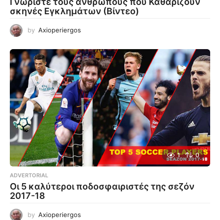
Γνωρίστε τους ανθρώπους που Καθαρίζουν
σκηνές Εγκλημάτων (Βίντεο)
by
Axioperiergos
1
0
ADVERTORIAL
Οι 5 καλύτεροι ποδοσφαιριστές της σεζόν
2017-18
by
Axioperiergos