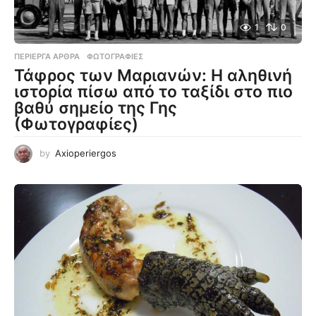
1
0
ΠΕΡΊΕΡΓΑ ΆΡΘΡΑ
,
ΦΩΤΟΓΡΑΦΊΕΣ
Τάφρος των Μαριανών: Η αληθινή
ιστορία πίσω από το ταξίδι στο πιο
βαθύ σημείο της Γης
(Φωτογραφίες)
by
Axioperiergos