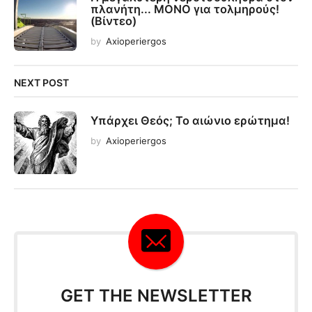
πλανήτη... ΜΟΝΟ για τολμηρούς!
(Βίντεο)
by
Axioperiergos
NEXT POST
Υπάρχει Θεός; Το αιώνιο ερώτημα!
by
Axioperiergos
GET THE NEWSLETTER