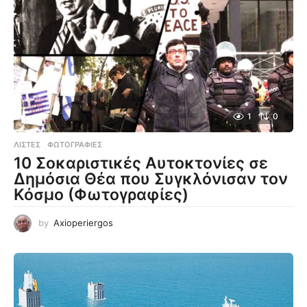
1
0
ΛΊΣΤΕΣ
,
ΦΩΤΟΓΡΑΦΊΕΣ
10 Σοκαριστικές Αυτοκτονίες σε
Δημόσια Θέα που Συγκλόνισαν τον
Κόσμο (Φωτογραφίες)
by
Axioperiergos