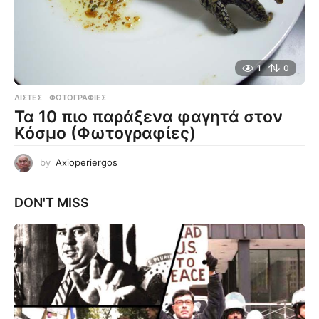
1
0
ΛΊΣΤΕΣ
,
ΦΩΤΟΓΡΑΦΊΕΣ
Τα 10 πιο παράξενα φαγητά στον
Κόσμο (Φωτογραφίες)
by
Axioperiergos
DON'T MISS