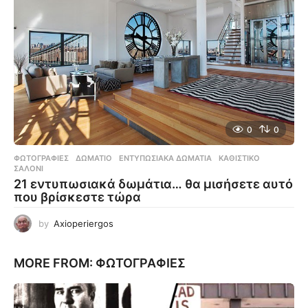
0
0
ΦΩΤΟΓΡΑΦΊΕΣ
ΔΩΜΆΤΙΟ
,
ΕΝΤΥΠΩΣΙΑΚΆ ΔΩΜΆΤΙΑ
,
ΚΑΘΙΣΤΙΚΌ
,
ΣΑΛΌΝΙ
21 εντυπωσιακά δωμάτια… θα μισήσετε αυτό
που βρίσκεστε τώρα
by
Axioperiergos
MORE FROM:
ΦΩΤΟΓΡΑΦΊΕΣ