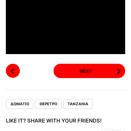
P
NEXT
o
s
t
P
,
,
a
ΔΩΜΆΤΙΟ
ΘΈΡΕΤΡΟ
ΤΑΝΖΑΝΊΑ
g
i
LIKE IT? SHARE WITH YOUR FRIENDS!
n