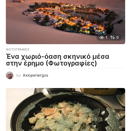
1
0
ΦΩΤΟΓΡΑΦΊΕΣ
Ένα χωριό-όαση σκηνικό μέσα
στην έρημο (Φωτογραφίες)
by
Axioperiergos