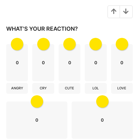
n
a
t
i
WHAT'S YOUR REACTION?
o
n
0
0
0
0
0
ANGRY
CRY
CUTE
LOL
LOVE
0
0