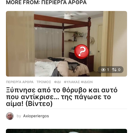
MORE FROM:
ΠΕΡΊΕΡΓΑ ΆΡΘΡΑ
1
0
ΠΕΡΊΕΡΓΑ ΆΡΘΡΑ
ΤΡΌΜΟΣ
,
ΦΊΔΙ
,
ΦΎΛΑΚΑΣ ΦΙΔΙΏΝ
Ξύπνησε από το θόρυβο και αυτό
που αντίκρισε… της πάγωσε το
αίμα! (Βίντεο)
by
Axioperiergos