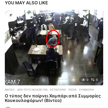
YOU MAY ALSO LIKE
0
0
ΒΊΝΤΕΟ
ΔΕΝ ΤΟΥΣ ΝΟΙΆΖΕΙ ΠΙΑ
,
ΕΣΤΙΑΤΌΡΙΟ
,
ΡΩΣΊΑ
,
ΣΥΜΜΟΡΊΑ
Ο τύπος δεν παίρνει Χαμπάρι από Συμμορίες
Κουκουλοφόρων! (Βίντεο)