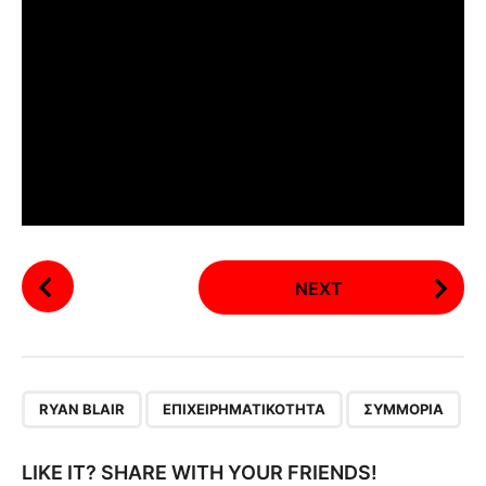
P
NEXT
o
s
t
P
,
,
a
RYAN BLAIR
ΕΠΙΧΕΊΡΗΜΑΤΙΚΌΤΗΤΑ
ΣΥΜΜΟΡΊΑ
g
i
LIKE IT? SHARE WITH YOUR FRIENDS!