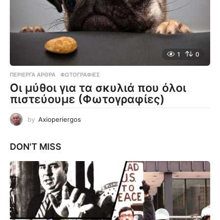
1
0
ΠΕΡΊΕΡΓΑ ΆΡΘΡΑ
,
ΦΩΤΟΓΡΑΦΊΕΣ
Οι μύθοι για τα σκυλιά που όλοι
πιστεύουμε (Φωτογραφίες)
by
Axioperiergos
DON'T MISS