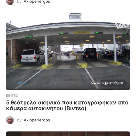
by
Axioperiergos
1
0
ΒΊΝΤΕΟ
5 θεότρελα σκηνικά που καταγράφηκαν από
κάμερα αυτοκινήτου (Βίντεο)
by
Axioperiergos