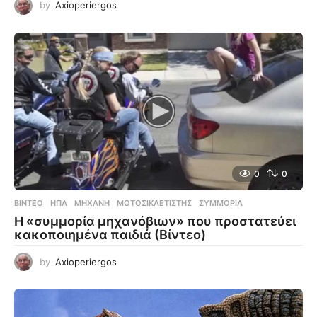
by
Axioperiergos
0
0
ΒΊΝΤΕΟ
ΗΠΑ
,
ΜΗΧΑΝΉ
,
ΜΟΤΟΣΙΚΛΕΤΙΣΤΉΣ
,
ΣΥΜΜΟΡΊΑ
Η «συμμορία μηχανόβιων» που προστατεύει
κακοποιημένα παιδιά (Βίντεο)
by
Axioperiergos