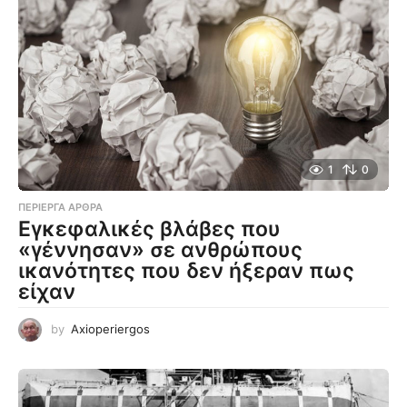
1
0
ΠΕΡΊΕΡΓΑ ΆΡΘΡΑ
Εγκεφαλικές βλάβες που
«γέννησαν» σε ανθρώπους
ικανότητες που δεν ήξεραν πως
είχαν
by
Axioperiergos