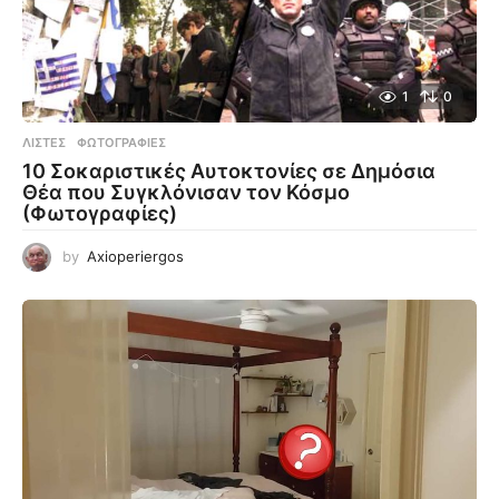
1
0
ΛΊΣΤΕΣ
,
ΦΩΤΟΓΡΑΦΊΕΣ
10 Σοκαριστικές Αυτοκτονίες σε Δημόσια
Θέα που Συγκλόνισαν τον Κόσμο
(Φωτογραφίες)
by
Axioperiergos