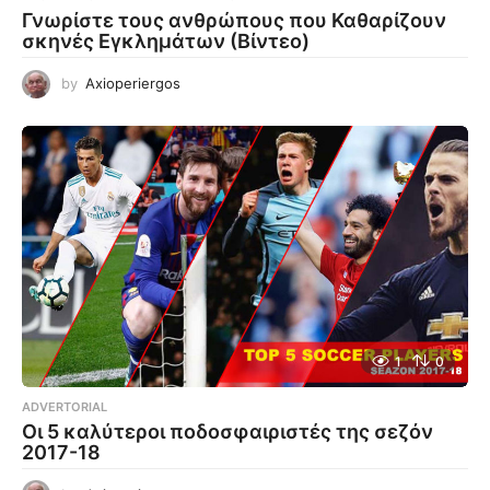
Γνωρίστε τους ανθρώπους που Καθαρίζουν
σκηνές Εγκλημάτων (Βίντεο)
by
Axioperiergos
1
0
ADVERTORIAL
Οι 5 καλύτεροι ποδοσφαιριστές της σεζόν
2017-18