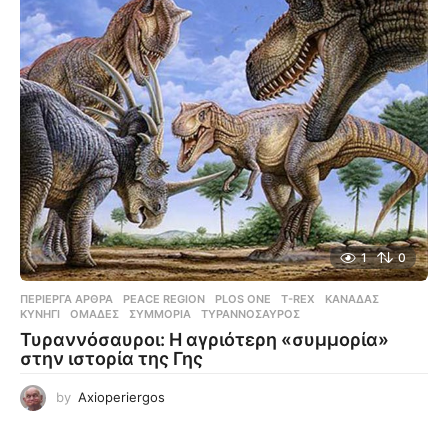
1
0
ΠΕΡΊΕΡΓΑ ΆΡΘΡΑ
PEACE REGION
,
PLOS ONE
,
T-REX
,
ΚΑΝΑΔΆΣ
,
ΚΥΝΉΓΙ
,
ΟΜΆΔΕΣ
,
ΣΥΜΜΟΡΊΑ
,
ΤΥΡΑΝΝΌΣΑΥΡΟΣ
Τυραννόσαυροι: Η αγριότερη «συμμορία»
στην ιστορία της Γης
by
Axioperiergos