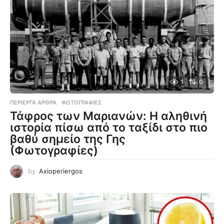
1
0
ΠΕΡΊΕΡΓΑ ΆΡΘΡΑ
,
ΦΩΤΟΓΡΑΦΊΕΣ
Τάφρος των Μαριανών: Η αληθινή
ιστορία πίσω από το ταξίδι στο πιο
βαθύ σημείο της Γης
(Φωτογραφίες)
by
Axioperiergos