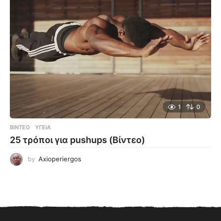
1
0
ΒΊΝΤΕΟ
ΥΓΕΊΑ
25 τρόποι για pushups (Βίντεο)
by
Axioperiergos