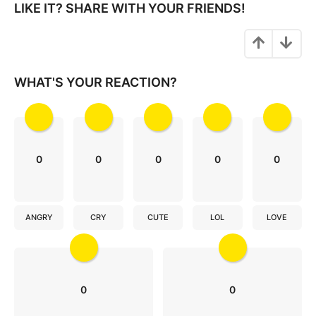
i
LIKE IT? SHARE WITH YOUR FRIENDS!
n
a
t
i
WHAT'S YOUR REACTION?
o
n
0
0
0
0
0
ANGRY
CRY
CUTE
LOL
LOVE
0
0