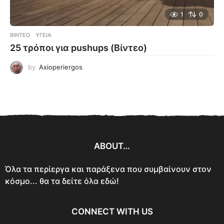
1
0
ΒΊΝΤΕΟ
ΥΓΕΊΑ
25 τρόποι για pushups (Βίντεο)
by
Axioperiergos
ABOUT…
Όλα τα περίεργα και παράξενα που συμβαίνουν στον
κόσμο... θα τα δείτε όλα εδώ!
CONNECT WITH US