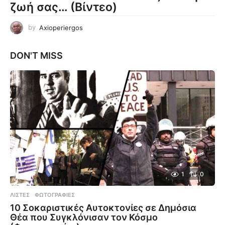
ζωή σας… (Βίντεο)
by
Axioperiergos
DON'T MISS
1
0
ΛΊΣΤΕΣ
,
ΦΩΤΟΓΡΑΦΊΕΣ
10 Σοκαριστικές Αυτοκτονίες σε Δημόσια
Θέα που Συγκλόνισαν τον Κόσμο