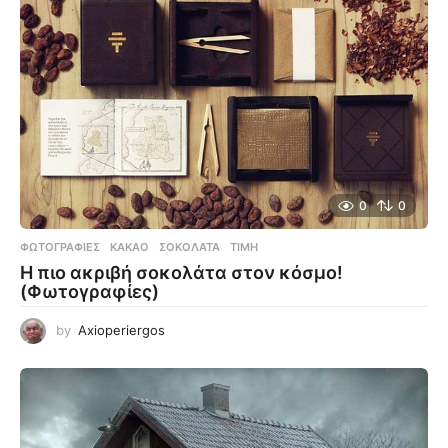
0
0
ΦΩΤΟΓΡΑΦΊΕΣ
ΚΑΚΆΟ
,
ΣΟΚΟΛΆΤΑ
,
ΤΙΜΉ
Η πιο ακριβή σοκολάτα στον κόσμο!
(Φωτογραφίες)
by
Axioperiergos