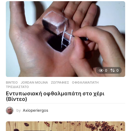
0
0
ΒΊΝΤΕΟ
JORDAN MOLINA
,
ΖΩΓΡΑΦΙΈΣ
,
ΟΦΘΑΛΜΑΠΆΤΗ
,
ΤΡΙΣΔΙΆΣΤΑΤΟ
Εντυπωσιακή οφθαλμαπάτη στο χέρι
(Βίντεο)
by
Axioperiergos