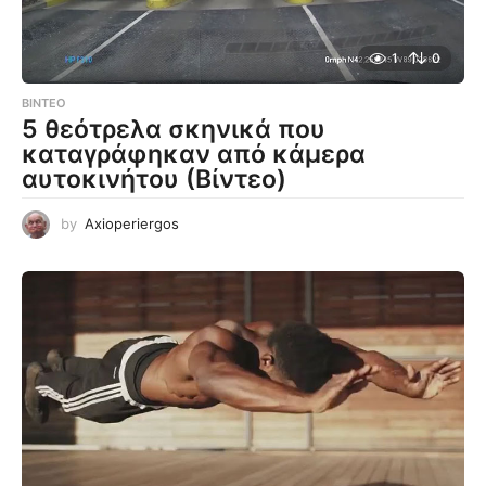
1
0
ΒΊΝΤΕΟ
5 θεότρελα σκηνικά που
καταγράφηκαν από κάμερα
αυτοκινήτου (Βίντεο)
by
Axioperiergos