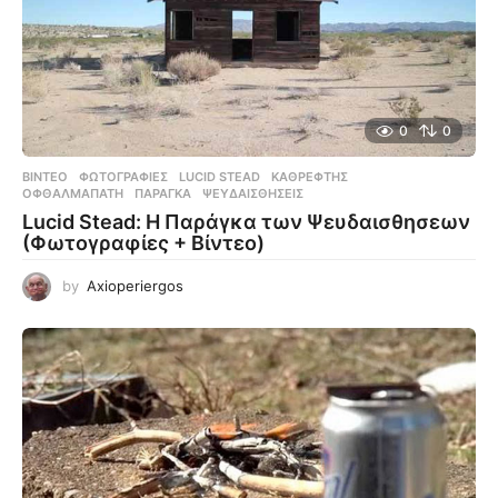
0
0
ΒΊΝΤΕΟ
,
ΦΩΤΟΓΡΑΦΊΕΣ
LUCID STEAD
,
ΚΑΘΡΈΦΤΗΣ
,
ΟΦΘΑΛΜΑΠΆΤΗ
,
ΠΑΡΆΓΚΑ
,
ΨΕΥΔΑΙΣΘΉΣΕΙΣ
Lucid Stead: Η Παράγκα των Ψευδαισθησεων
(Φωτογραφίες + Βίντεο)
by
Axioperiergos