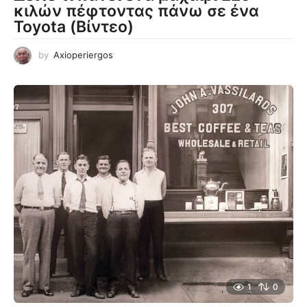
κιλών πέφτοντας πάνω σε ένα
Toyota (Βίντεο)
by
Axioperiergos
1
0