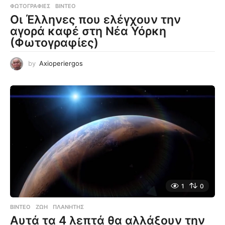
ΦΩΤΟΓΡΑΦΊΕΣ
,
ΒΊΝΤΕΟ
Οι Έλληνες που ελέγχουν την
αγορά καφέ στη Νέα Υόρκη
(Φωτογραφίες)
by
Axioperiergos
1
0
ΒΊΝΤΕΟ
ΖΩΉ
,
ΠΛΑΝΉΤΗΣ
Αυτά τα 4 λεπτά θα αλλάξουν την