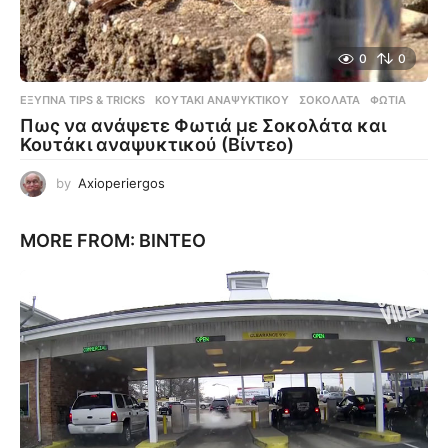
0
0
ΈΞΥΠΝΑ TIPS & TRICKS
ΚΟΥΤΆΚΙ ΑΝΑΨΥΚΤΙΚΟΎ
,
ΣΟΚΟΛΆΤΑ
,
ΦΩΤΙΆ
Πως να ανάψετε Φωτιά με Σοκολάτα και
Κουτάκι αναψυκτικού (Βίντεο)
by
Axioperiergos
MORE FROM:
ΒΊΝΤΕΟ