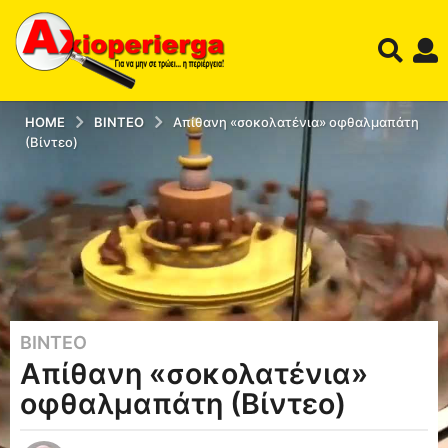
HOME
ΒΊΝΤΕΟ
Απίθανη «σοκολατένια» οφθαλμαπάτη
(Βίντεο)
ΒΊΝΤΕΟ
1
Απίθανη «σοκολατένια»
3
έ
οφθαλμαπάτη (Βίντεο)
τ
η