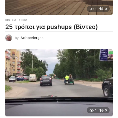
1
0
ΒΊΝΤΕΟ
ΥΓΕΊΑ
25 τρόποι για pushups (Βίντεο)
by
Axioperiergos
1
0