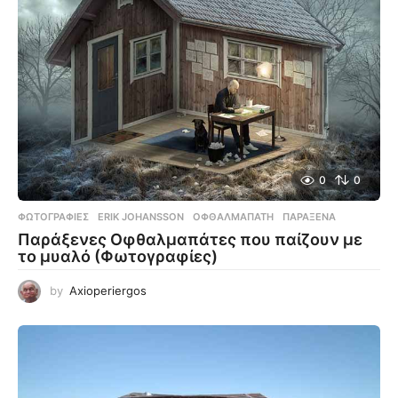
0
0
ΦΩΤΟΓΡΑΦΊΕΣ
ERIK JOHANSSON
,
ΟΦΘΑΛΜΑΠΆΤΗ
,
ΠΑΡΆΞΕΝΑ
Παράξενες Οφθαλμαπάτες που παίζουν με
το μυαλό (Φωτογραφίες)
by
Axioperiergos