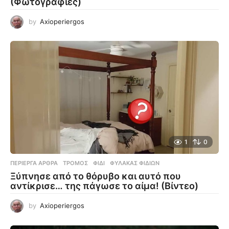
(Φωτογραφίες)
by
Axioperiergos
1
0
ΠΕΡΊΕΡΓΑ ΆΡΘΡΑ
ΤΡΌΜΟΣ
,
ΦΊΔΙ
,
ΦΎΛΑΚΑΣ ΦΙΔΙΏΝ
Ξύπνησε από το θόρυβο και αυτό που
αντίκρισε… της πάγωσε το αίμα! (Βίντεο)
by
Axioperiergos