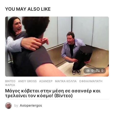
YOU MAY ALSO LIKE
0
0
ΒΊΝΤΕΟ
ANDY GROSS
,
ΑΣΑΝΣΈΡ
,
ΜΑΓΙΚΆ ΚΌΛΠΑ
,
ΟΦΘΑΛΜΑΠΆΤΗ
,
ΦΆΡΣΑ
Μάγος κόβεται στην μέση σε ασανσέρ και
τρελαίνει τον κόσμο! (Βίντεο)
by
Axioperiergos