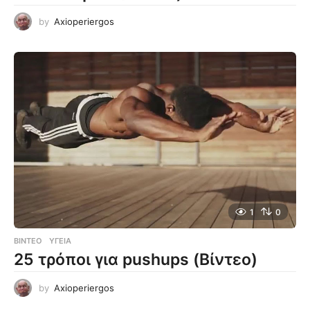
by
Axioperiergos
1
0
ΒΊΝΤΕΟ
ΥΓΕΊΑ
25 τρόποι για pushups (Βίντεο)
by
Axioperiergos