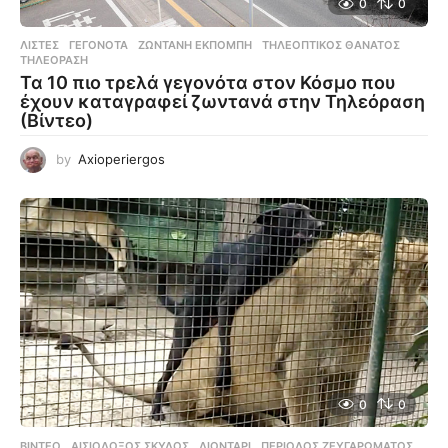
0
0
ΛΊΣΤΕΣ
ΓΕΓΟΝΌΤΑ
,
ΖΩΝΤΑΝΉ ΕΚΠΟΜΠΉ
,
ΤΗΛΕΟΠΤΙΚΌΣ ΘΆΝΑΤΌΣ
,
ΤΗΛΕΌΡΑΣΗ
Τα 10 πιο τρελά γεγονότα στον Κόσμο που
έχουν καταγραφεί ζωντανά στην Τηλεόραση
(Βίντεο)
by
Axioperiergos
0
0
ΒΊΝΤΕΟ
ΑΙΣΙΌΔΟΞΟΣ ΣΚΎΛΟΣ
,
ΛΙΟΝΤΆΡΙ
,
ΠΕΡΊΟΔΟΣ ΖΕΥΓΑΡΏΜΑΤΟΣ
,