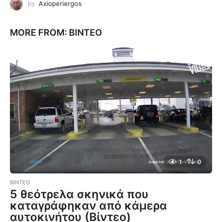
by
Axioperiergos
MORE FROM:
ΒΊΝΤΕΟ
1
0
ΒΊΝΤΕΟ
5 θεότρελα σκηνικά που
καταγράφηκαν από κάμερα
αυτοκινήτου (Βίντεο)