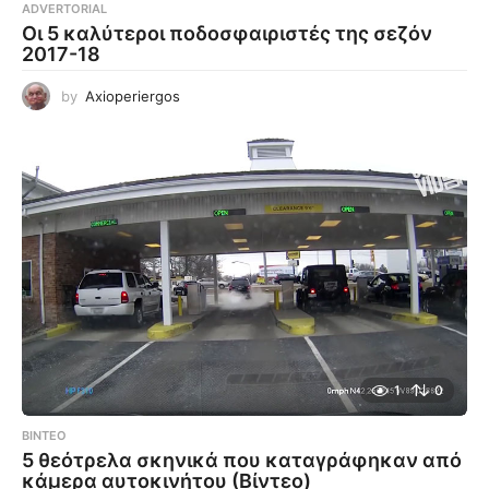
ADVERTORIAL
Οι 5 καλύτεροι ποδοσφαιριστές της σεζόν
2017-18
by
Axioperiergos
1
0
ΒΊΝΤΕΟ
5 θεότρελα σκηνικά που καταγράφηκαν από
κάμερα αυτοκινήτου (Βίντεο)