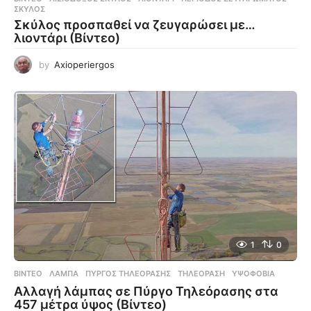
ΣΚΎΛΟΣ
Σκύλος προσπαθεί να ζευγαρώσει με…
λιοντάρι (Βίντεο)
by
Axioperiergos
1
0
ΒΊΝΤΕΟ
ΛΆΜΠΑ
,
ΠΎΡΓΟΣ ΤΗΛΕΌΡΑΣΗΣ
,
ΤΗΛΕΌΡΑΣΗ
,
ΥΨΟΦΟΒΊΑ
Αλλαγή λάμπας σε Πύργο Τηλεόρασης στα
457 μέτρα ύψος (Βίντεο)