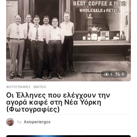
1
0
ΦΩΤΟΓΡΑΦΊΕΣ
,
ΒΊΝΤΕΟ
Οι Έλληνες που ελέγχουν την
αγορά καφέ στη Νέα Υόρκη
(Φωτογραφίες)
by
Axioperiergos