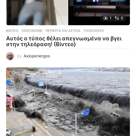
1
0
ΒΊΝΤΕΟ
VIDEOBOMB
,
ΠΕΡΊΕΡΓΑ ΚΑΙ ΑΣΤΕΊΑ
,
ΤΗΛΕΌΡΑΣΗ
Αυτός ο τύπος θέλει απεγνωσμένα να βγει
στην τηλεόραση! (Βίντεο)
by
Axioperiergos