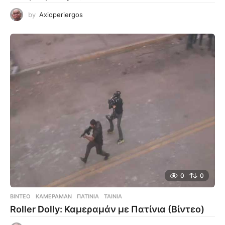
by
Axioperiergos
0
0
ΒΊΝΤΕΟ
ΚΆΜΕΡΑΜΑΝ
,
ΠΑΤΊΝΙΑ
,
ΤΑΙΝΊΑ
Roller Dolly: Καμεραμάν με Πατίνια (Βίντεο)