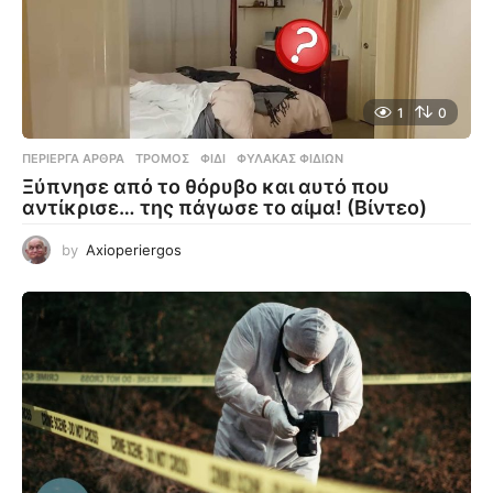
1
0
ΠΕΡΊΕΡΓΑ ΆΡΘΡΑ
ΤΡΌΜΟΣ
,
ΦΊΔΙ
,
ΦΎΛΑΚΑΣ ΦΙΔΙΏΝ
Ξύπνησε από το θόρυβο και αυτό που
αντίκρισε… της πάγωσε το αίμα! (Βίντεο)
by
Axioperiergos