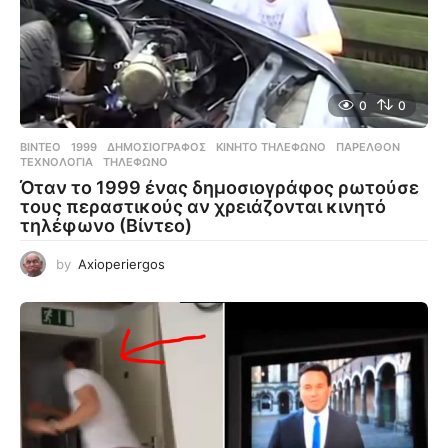
0
0
ΒΊΝΤΕΟ
1999
,
ΔΗΜΟΣΙΟΓΡΆΦΟΣ
,
ΚΙΝΗΤΌ ΤΗΛΈΦΩΝΟ
,
ΠΑΡΕΛΘΌΝ
,
ΤΕΧΝΟΛΟΓΊΑ
,
ΤΗΛΈΦΩΝΟ
Όταν το 1999 ένας δημοσιογράφος ρωτούσε
τους περαστικούς αν χρειάζονται κινητό
τηλέφωνο (Βίντεο)
by
Axioperiergos