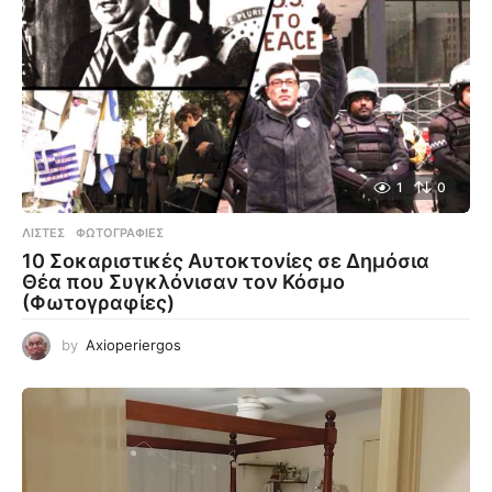
1
0
ΛΊΣΤΕΣ
,
ΦΩΤΟΓΡΑΦΊΕΣ
10 Σοκαριστικές Αυτοκτονίες σε Δημόσια
Θέα που Συγκλόνισαν τον Κόσμο
(Φωτογραφίες)
by
Axioperiergos