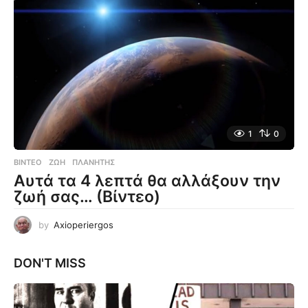
1
0
ΒΊΝΤΕΟ
ΖΩΉ
,
ΠΛΑΝΉΤΗΣ
Αυτά τα 4 λεπτά θα αλλάξουν την
ζωή σας… (Βίντεο)
by
Axioperiergos
DON'T MISS