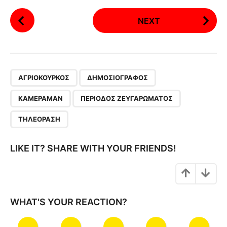
P
NEXT
o
s
t
P
,
,
,
,
a
ΑΓΡΙΌΚΟΥΡΚΟΣ
ΔΗΜΟΣΙΟΓΡΆΦΟΣ
g
ΚΆΜΕΡΑΜΑΝ
ΠΕΡΊΟΔΟΣ ΖΕΥΓΑΡΏΜΑΤΟΣ
i
n
ΤΗΛΕΌΡΑΣΗ
a
t
LIKE IT? SHARE WITH YOUR FRIENDS!
i
o
n
WHAT'S YOUR REACTION?