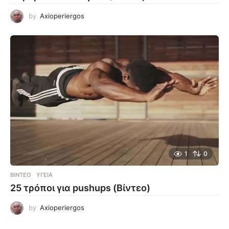
by
Axioperiergos
1
0
ΒΊΝΤΕΟ
ΥΓΕΊΑ
25 τρόποι για pushups (Βίντεο)
by
Axioperiergos