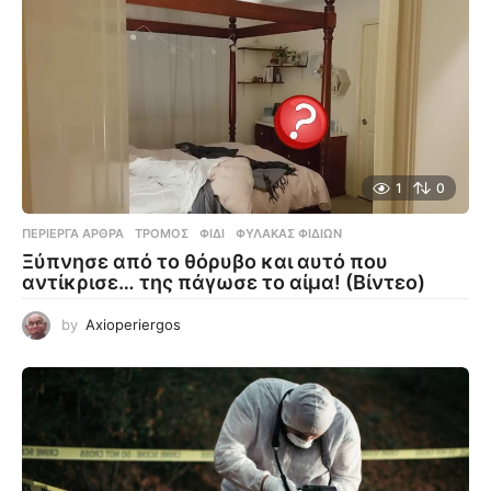
1
0
ΠΕΡΊΕΡΓΑ ΆΡΘΡΑ
ΤΡΌΜΟΣ
,
ΦΊΔΙ
,
ΦΎΛΑΚΑΣ ΦΙΔΙΏΝ
Ξύπνησε από το θόρυβο και αυτό που
αντίκρισε… της πάγωσε το αίμα! (Βίντεο)
by
Axioperiergos