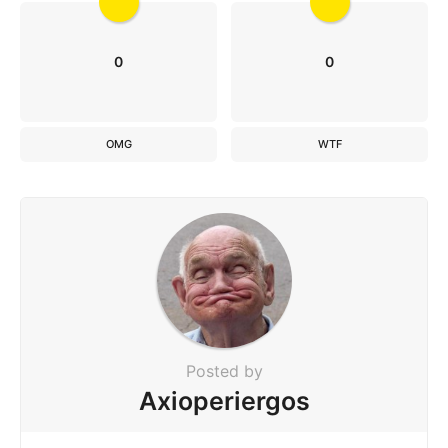
0
0
OMG
WTF
Posted by
Axioperiergos