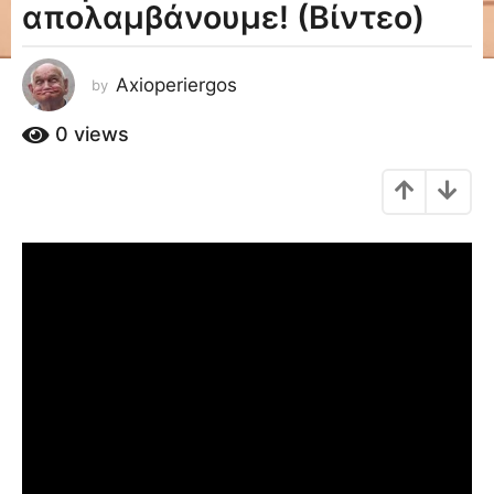
απολαμβάνουμε! (Βίντεο)
a
g
o
Axioperiergos
by
8
έ
0
views
τ
η
a
g
o