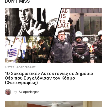
DON'T MISS
1
0
ΛΊΣΤΕΣ
,
ΦΩΤΟΓΡΑΦΊΕΣ
10 Σοκαριστικές Αυτοκτονίες σε Δημόσια
Θέα που Συγκλόνισαν τον Κόσμο
(Φωτογραφίες)
by
Axioperiergos