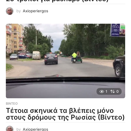
by
Axioperiergos
1
0
ΒΊΝΤΕΟ
Τέτοια σκηνικά τα βλέπεις μόνο
στους δρόμους της Ρωσίας (Βίντεο)
by
Axioperiergos