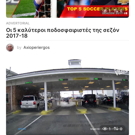
1
0
ADVERTORIAL
Οι 5 καλύτεροι ποδοσφαιριστές της σεζόν
2017-18
by
Axioperiergos
1
0