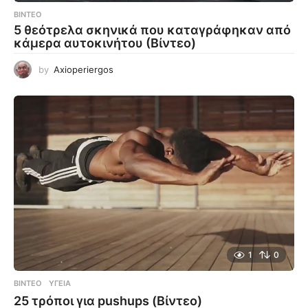
ΒΊΝΤΕΟ
5 θεότρελα σκηνικά που καταγράφηκαν από
κάμερα αυτοκινήτου (Βίντεο)
by
Axioperiergos
1
0
ΒΊΝΤΕΟ
ΥΓΕΊΑ
25 τρόποι για pushups (Βίντεο)