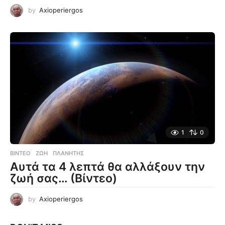
by
Axioperiergos
1
0
ΒΊΝΤΕΟ
ΖΩΉ
,
ΠΛΑΝΉΤΗΣ
Αυτά τα 4 λεπτά θα αλλάξουν την
ζωή σας… (Βίντεο)
by
Axioperiergos