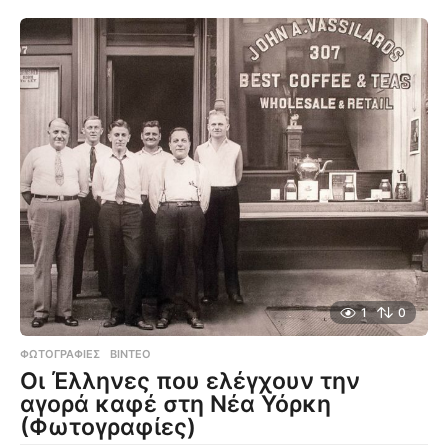
1
0
ΦΩΤΟΓΡΑΦΊΕΣ
,
ΒΊΝΤΕΟ
Οι Έλληνες που ελέγχουν την
αγορά καφέ στη Νέα Υόρκη
(Φωτογραφίες)