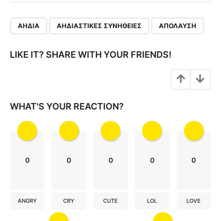
t
P
,
,
a
ΑΗΔΊΑ
ΑΗΔΙΑΣΤΙΚΈΣ ΣΥΝΉΘΕΙΕΣ
ΑΠΌΛΑΥΣΗ
g
i
LIKE IT? SHARE WITH YOUR FRIENDS!
n
a
t
i
WHAT'S YOUR REACTION?
o
n
0
0
0
0
0
ANGRY
CRY
CUTE
LOL
LOVE