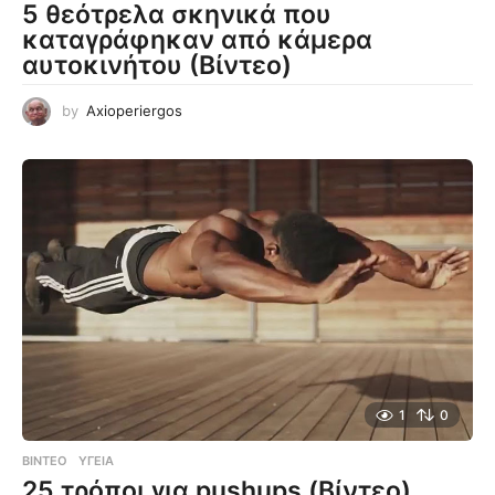
5 θεότρελα σκηνικά που
καταγράφηκαν από κάμερα
αυτοκινήτου (Βίντεο)
by
Axioperiergos
1
0
ΒΊΝΤΕΟ
ΥΓΕΊΑ
25 τρόποι για pushups (Βίντεο)