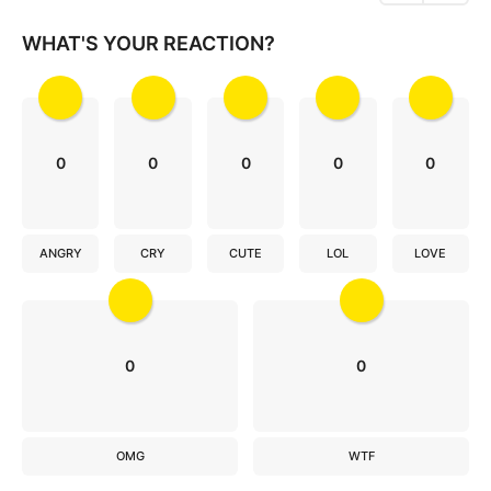
t
i
WHAT'S YOUR REACTION?
o
n
0
0
0
0
0
ANGRY
CRY
CUTE
LOL
LOVE
0
0
OMG
WTF