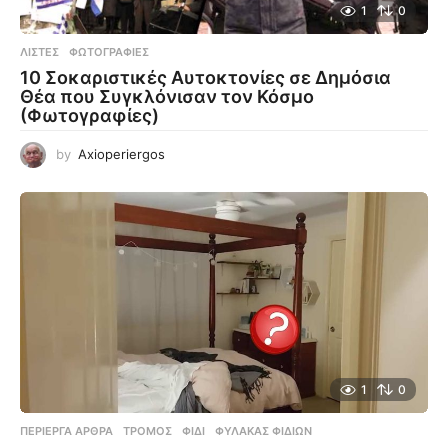
1
0
ΛΊΣΤΕΣ
,
ΦΩΤΟΓΡΑΦΊΕΣ
10 Σοκαριστικές Αυτοκτονίες σε Δημόσια
Θέα που Συγκλόνισαν τον Κόσμο
(Φωτογραφίες)
by
Axioperiergos
1
0
ΠΕΡΊΕΡΓΑ ΆΡΘΡΑ
ΤΡΌΜΟΣ
,
ΦΊΔΙ
,
ΦΎΛΑΚΑΣ ΦΙΔΙΏΝ