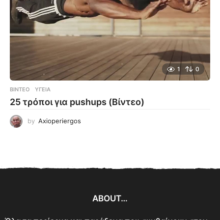
1
0
ΒΊΝΤΕΟ
ΥΓΕΊΑ
25 τρόποι για pushups (Βίντεο)
by
Axioperiergos
ABOUT…