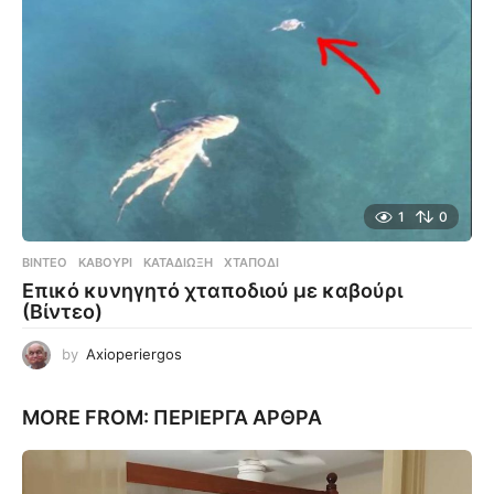
1
0
ΒΊΝΤΕΟ
ΚΑΒΟΎΡΙ
,
ΚΑΤΑΔΊΩΞΗ
,
ΧΤΑΠΌΔΙ
Επικό κυνηγητό χταποδιού με καβούρι
(Βίντεο)
by
Axioperiergos
MORE FROM:
ΠΕΡΊΕΡΓΑ ΆΡΘΡΑ