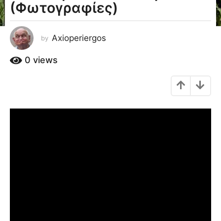
(Φωτογραφίες)
a
g
o
Axioperiergos
by
8
έ
0
views
τ
η
a
g
o