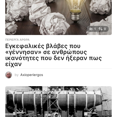
1
0
ΠΕΡΊΕΡΓΑ ΆΡΘΡΑ
Εγκεφαλικές βλάβες που
«γέννησαν» σε ανθρώπους
ικανότητες που δεν ήξεραν πως
είχαν
by
Axioperiergos