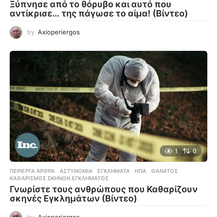
Ξύπνησε από το θόρυβο και αυτό που
αντίκρισε… της πάγωσε το αίμα! (Βίντεο)
by
Axioperiergos
1
0
ΠΕΡΊΕΡΓΑ ΆΡΘΡΑ
ΑΣΤΥΝΟΜΊΑ
,
ΕΓΚΛΉΜΑΤΑ
,
ΗΠΑ
,
ΘΆΝΑΤΟΣ
,
ΚΑΘΑΡΙΣΜΌΣ ΣΚΗΝΏΝ ΕΓΚΛΉΜΑΤΟΣ
Γνωρίστε τους ανθρώπους που Καθαρίζουν
σκηνές Εγκλημάτων (Βίντεο)
by
Axioperiergos