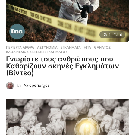
1
0
ΠΕΡΊΕΡΓΑ ΆΡΘΡΑ
ΑΣΤΥΝΟΜΊΑ
,
ΕΓΚΛΉΜΑΤΑ
,
ΗΠΑ
,
ΘΆΝΑΤΟΣ
,
ΚΑΘΑΡΙΣΜΌΣ ΣΚΗΝΏΝ ΕΓΚΛΉΜΑΤΟΣ
Γνωρίστε τους ανθρώπους που
Καθαρίζουν σκηνές Εγκλημάτων
(Βίντεο)
by
Axioperiergos