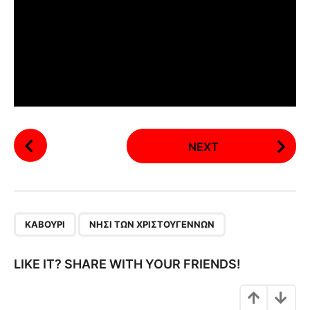
P
NEXT
o
s
t
P
,
a
ΚΑΒΟΎΡΙ
ΝΗΣΊ ΤΩΝ ΧΡΙΣΤΟΥΓΈΝΝΩΝ
g
i
LIKE IT? SHARE WITH YOUR FRIENDS!
n
a