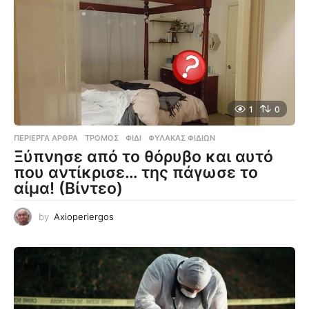
1
0
ΠΕΡΊΕΡΓΑ ΆΡΘΡΑ
ΤΡΌΜΟΣ
,
ΦΊΔΙ
,
ΦΎΛΑΚΑΣ ΦΙΔΙΏΝ
Ξύπνησε από το θόρυβο και αυτό
που αντίκρισε… της πάγωσε το
αίμα! (Βίντεο)
by
Axioperiergos