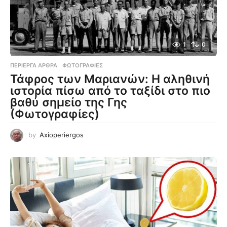
1
0
ΠΕΡΊΕΡΓΑ ΆΡΘΡΑ
,
ΦΩΤΟΓΡΑΦΊΕΣ
Τάφρος των Μαριανών: Η αληθινή
ιστορία πίσω από το ταξίδι στο πιο
βαθύ σημείο της Γης
(Φωτογραφίες)
by
Axioperiergos