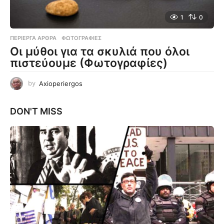
1
0
ΠΕΡΊΕΡΓΑ ΆΡΘΡΑ
,
ΦΩΤΟΓΡΑΦΊΕΣ
Οι μύθοι για τα σκυλιά που όλοι
πιστεύουμε (Φωτογραφίες)
by
Axioperiergos
DON'T MISS