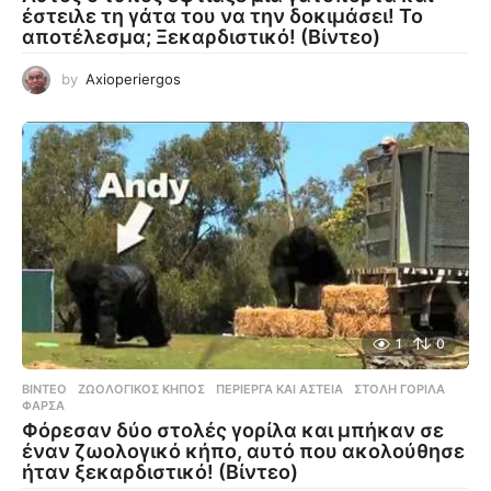
έστειλε τη γάτα του να την δοκιμάσει! Το
αποτέλεσμα; Ξεκαρδιστικό! (Βίντεο)
by
Axioperiergos
1
0
ΒΊΝΤΕΟ
ΖΩΟΛΟΓΙΚΌΣ ΚΉΠΟΣ
,
ΠΕΡΊΕΡΓΑ ΚΑΙ ΑΣΤΕΊΑ
,
ΣΤΟΛΉ ΓΟΡΊΛΑ
,
ΦΆΡΣΑ
Φόρεσαν δύο στολές γορίλα και μπήκαν σε
έναν ζωολογικό κήπο, αυτό που ακολούθησε
ήταν ξεκαρδιστικό! (Βίντεο)