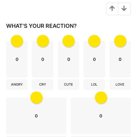
n
a
t
i
WHAT'S YOUR REACTION?
o
n
0
0
0
0
0
ANGRY
CRY
CUTE
LOL
LOVE
0
0