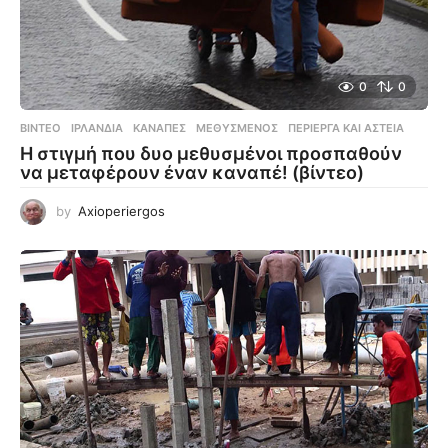
0
0
ΒΊΝΤΕΟ
ΙΡΛΑΝΔΊΑ
,
ΚΑΝΑΠΈΣ
,
ΜΕΘΥΣΜΈΝΟΣ
,
ΠΕΡΊΕΡΓΑ ΚΑΙ ΑΣΤΕΊΑ
Η στιγμή που δυο μεθυσμένοι προσπαθούν
να μεταφέρουν έναν καναπέ! (βίντεο)
by
Axioperiergos