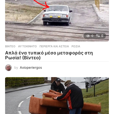
0
0
ΒΊΝΤΕΟ
ΑΥΤΟΚΊΝΗΤΟ
,
ΠΕΡΊΕΡΓΑ ΚΑΙ ΑΣΤΕΊΑ
,
ΡΩΣΊΑ
Απλά ένα τυπικό μέσο μεταφοράς στη
Ρωσία! (Βίντεο)
by
Axioperiergos