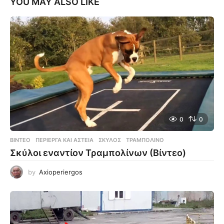
YOU MAY ALSO LIKE
0
0
ΒΊΝΤΕΟ
ΠΕΡΊΕΡΓΑ ΚΑΙ ΑΣΤΕΊΑ
,
ΣΚΎΛΟΣ
,
ΤΡΑΜΠΟΛΊΝΟ
Σκύλοι εναντίον Τραμπολίνων (Βίντεο)
by
Axioperiergos