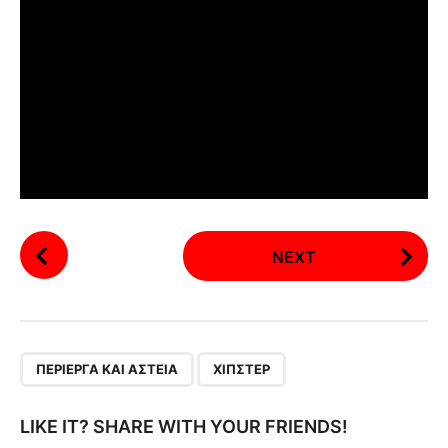
P
NEXT
o
s
t
P
,
a
ΠΕΡΊΕΡΓΑ ΚΑΙ ΑΣΤΕΊΑ
ΧΊΠΣΤΕΡ
g
i
LIKE IT? SHARE WITH YOUR FRIENDS!