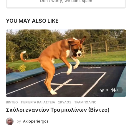
Don't worry, we don't spam
YOU MAY ALSO LIKE
0
0
ΒΊΝΤΕΟ
ΠΕΡΊΕΡΓΑ ΚΑΙ ΑΣΤΕΊΑ
,
ΣΚΎΛΟΣ
,
ΤΡΑΜΠΟΛΊΝΟ
Σκύλοι εναντίον Τραμπολίνων (Βίντεο)
by
Axioperiergos