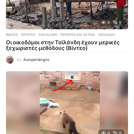
0
0
ΒΊΝΤΕΟ
ΕΡΓΆΤΕΣ
,
ΟΙΚΟΔΟΜΉ
,
ΠΕΡΊΕΡΓΑ ΚΑΙ ΑΣΤΕΊΑ
,
ΤΑΪΛΆΝΔΗ
Οι οικοδόμοι στην Ταϊλάνδη έχουν μερικές
ξεχωριστές μεθόδους (Βίντεο)
by
Axioperiergos
0
0