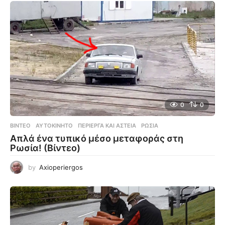
0
0
ΒΊΝΤΕΟ
ΑΥΤΟΚΊΝΗΤΟ
,
ΠΕΡΊΕΡΓΑ ΚΑΙ ΑΣΤΕΊΑ
,
ΡΩΣΊΑ
Απλά ένα τυπικό μέσο μεταφοράς στη
Ρωσία! (Βίντεο)
by
Axioperiergos