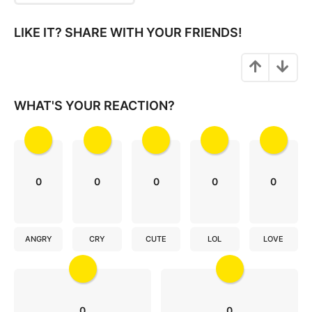
i
n
LIKE IT? SHARE WITH YOUR FRIENDS!
a
t
i
o
WHAT'S YOUR REACTION?
n
0
0
0
0
0
ANGRY
CRY
CUTE
LOL
LOVE
0
0