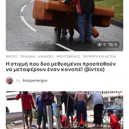
0
0
ΒΊΝΤΕΟ
ΙΡΛΑΝΔΊΑ
,
ΚΑΝΑΠΈΣ
,
ΜΕΘΥΣΜΈΝΟΣ
,
ΠΕΡΊΕΡΓΑ ΚΑΙ ΑΣΤΕΊΑ
Η στιγμή που δυο μεθυσμένοι προσπαθούν
να μεταφέρουν έναν καναπέ! (βίντεο)
by
Axioperiergos