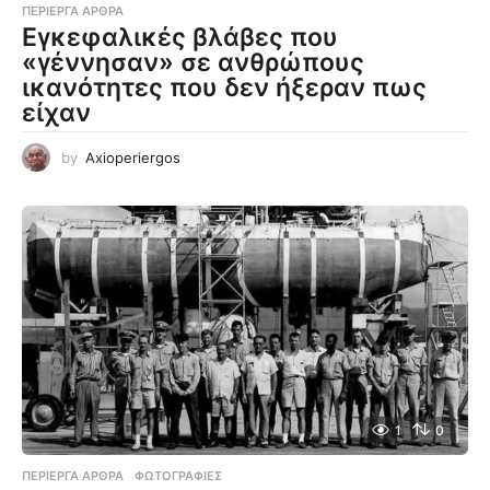
ΠΕΡΊΕΡΓΑ ΆΡΘΡΑ
Εγκεφαλικές βλάβες που
«γέννησαν» σε ανθρώπους
ικανότητες που δεν ήξεραν πως
είχαν
by
Axioperiergos
1
0
ΠΕΡΊΕΡΓΑ ΆΡΘΡΑ
,
ΦΩΤΟΓΡΑΦΊΕΣ