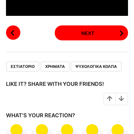
P
NEXT
o
s
t
P
,
,
a
ΕΣΤΙΑΤΌΡΙΟ
ΧΡΉΜΑΤΑ
ΨΥΧΟΛΟΓΙΚΆ ΚΌΛΠΑ
g
i
LIKE IT? SHARE WITH YOUR FRIENDS!
n
a
t
i
WHAT'S YOUR REACTION?
o
n