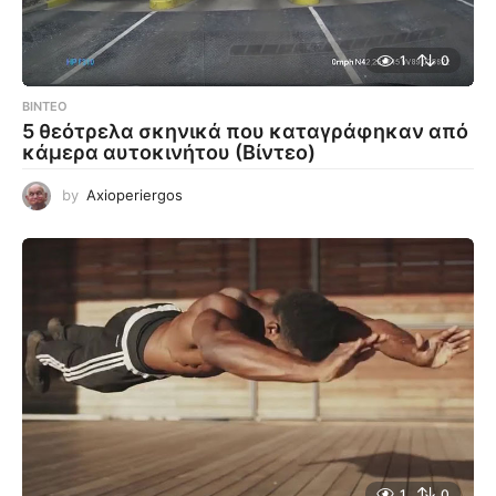
1
0
ΒΊΝΤΕΟ
5 θεότρελα σκηνικά που καταγράφηκαν από
κάμερα αυτοκινήτου (Βίντεο)
by
Axioperiergos
1
0