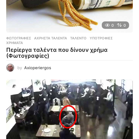
0
0
ΦΩΤΟΓΡΑΦΊΕΣ
ΆΧΡΗΣΤΑ ΤΑΛΈΝΤΑ
,
ΤΑΛΈΝΤΟ
,
ΥΠΟΤΡΟΦΊΕΣ
,
ΧΡΉΜΑΤΑ
Περίεργα ταλέντα που δίνουν χρήμα
(Φωτογραφίες)
by
Axioperiergos