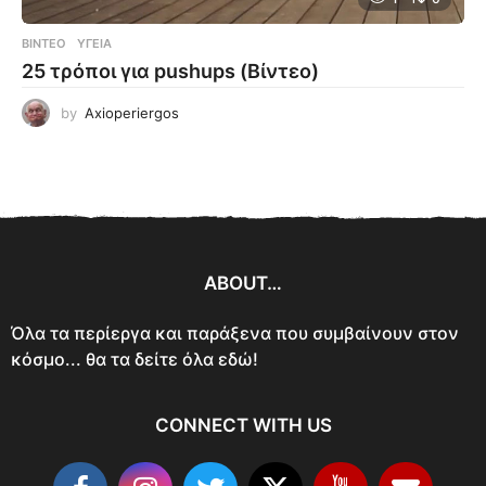
ΒΊΝΤΕΟ
ΥΓΕΊΑ
25 τρόποι για pushups (Βίντεο)
by
Axioperiergos
ABOUT…
Όλα τα περίεργα και παράξενα που συμβαίνουν στον
κόσμο... θα τα δείτε όλα εδώ!
CONNECT WITH US