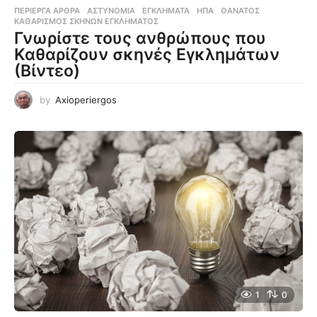
ΠΕΡΊΕΡΓΑ ΆΡΘΡΑ
ΑΣΤΥΝΟΜΊΑ
,
ΕΓΚΛΉΜΑΤΑ
,
ΗΠΑ
,
ΘΆΝΑΤΟΣ
,
ΚΑΘΑΡΙΣΜΌΣ ΣΚΗΝΏΝ ΕΓΚΛΉΜΑΤΟΣ
Γνωρίστε τους ανθρώπους που
Καθαρίζουν σκηνές Εγκλημάτων
(Βίντεο)
by
Axioperiergos
1
0