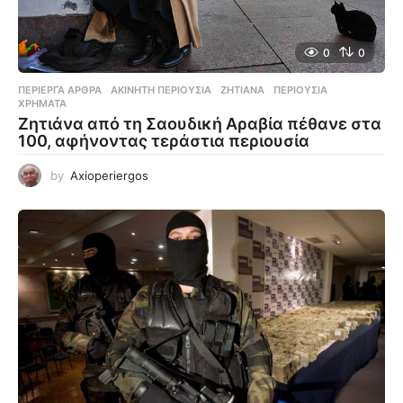
0
0
ΠΕΡΊΕΡΓΑ ΆΡΘΡΑ
ΑΚΊΝΗΤΗ ΠΕΡΙΟΥΣΊΑ
,
ΖΗΤΙΆΝΑ
,
ΠΕΡΙΟΥΣΊΑ
,
ΧΡΉΜΑΤΑ
Ζητιάνα από τη Σαουδική Αραβία πέθανε στα
100, αφήνοντας τεράστια περιουσία
by
Axioperiergos