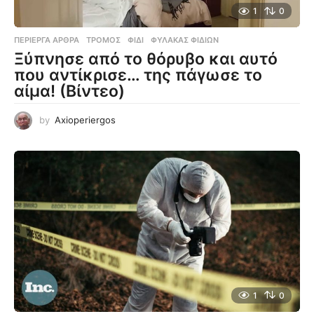
1
0
ΠΕΡΊΕΡΓΑ ΆΡΘΡΑ
ΤΡΌΜΟΣ
,
ΦΊΔΙ
,
ΦΎΛΑΚΑΣ ΦΙΔΙΏΝ
Ξύπνησε από το θόρυβο και αυτό
που αντίκρισε… της πάγωσε το
αίμα! (Βίντεο)
by
Axioperiergos
1
0