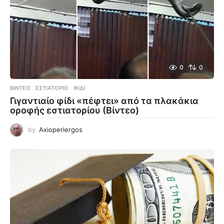
0
0
ΒΊΝΤΕΟ
ΕΣΤΙΑΤΌΡΙΟ
,
ΦΊΔΙ
Γιγαντιαίο φίδι «πέφτει» από τα πλακάκια
οροφής εστιατορίου (Βίντεο)
by
Axioperiergos