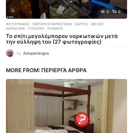
0
0
ΦΩΤΟΓΡΑΦΊΕΣ
ΈΜΠΟΡΟΣ ΝΑΡΚΩΤΙΚΏΝ
,
ΚΑΡΤΈΛ
,
ΜΕΞΙΚΌ
,
ΝΑΡΚΩΤΙΚΆ
,
ΣΎΛΛΗΨΗ
,
ΧΡΉΜΑΤΑ
Το σπίτι μεγαλέμπορου ναρκωτικών μετά
την σύλληψη του (27 φωτογραφίες)
by
Axioperiergos
MORE FROM:
ΠΕΡΊΕΡΓΑ ΆΡΘΡΑ