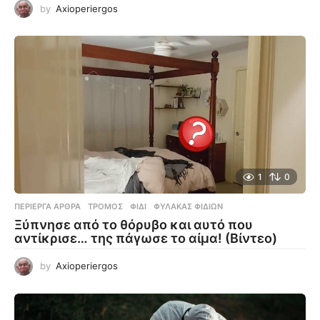
by
Axioperiergos
1
0
ΠΕΡΊΕΡΓΑ ΆΡΘΡΑ
ΤΡΌΜΟΣ
,
ΦΊΔΙ
,
ΦΎΛΑΚΑΣ ΦΙΔΙΏΝ
Ξύπνησε από το θόρυβο και αυτό που
αντίκρισε… της πάγωσε το αίμα! (Βίντεο)
by
Axioperiergos