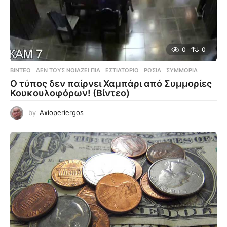
0
0
ΒΊΝΤΕΟ
ΔΕΝ ΤΟΥΣ ΝΟΙΆΖΕΙ ΠΙΑ
,
ΕΣΤΙΑΤΌΡΙΟ
,
ΡΩΣΊΑ
,
ΣΥΜΜΟΡΊΑ
Ο τύπος δεν παίρνει Χαμπάρι από Συμμορίες
Κουκουλοφόρων! (Βίντεο)
by
Axioperiergos