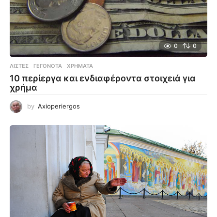
0
0
ΛΊΣΤΕΣ
ΓΕΓΟΝΌΤΑ
,
ΧΡΉΜΑΤΑ
10 περίεργα και ενδιαφέροντα στοιχειά για
χρήμα
by
Axioperiergos