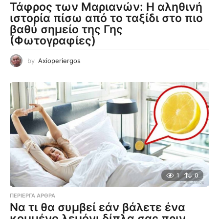
Τάφρος των Μαριανών: Η αληθινή
ιστορία πίσω από το ταξίδι στο πιο
βαθύ σημείο της Γης
(Φωτογραφίες)
by
Axioperiergos
1
0
ΠΕΡΊΕΡΓΑ ΆΡΘΡΑ
Να τι θα συμβεί εάν βάλετε ένα
κομμένο λεμόνι δίπλα σας πριν