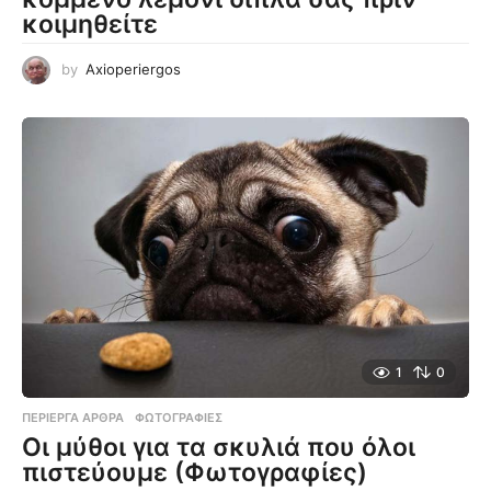
κοιμηθείτε
by
Axioperiergos
1
0
ΠΕΡΊΕΡΓΑ ΆΡΘΡΑ
,
ΦΩΤΟΓΡΑΦΊΕΣ
Οι μύθοι για τα σκυλιά που όλοι
πιστεύουμε (Φωτογραφίες)