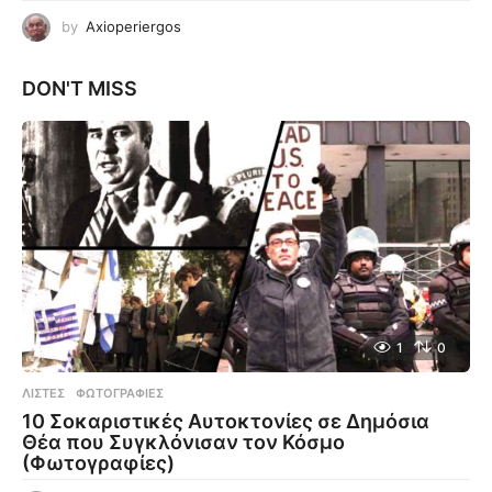
by
Axioperiergos
DON'T MISS
1
0
ΛΊΣΤΕΣ
,
ΦΩΤΟΓΡΑΦΊΕΣ
10 Σοκαριστικές Αυτοκτονίες σε Δημόσια
Θέα που Συγκλόνισαν τον Κόσμο
(Φωτογραφίες)