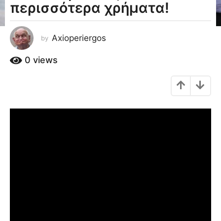
περισσότερα χρήματα!
a
g
o
Axioperiergos
by
1
1
0
views
έ
τ
η
a
g
o