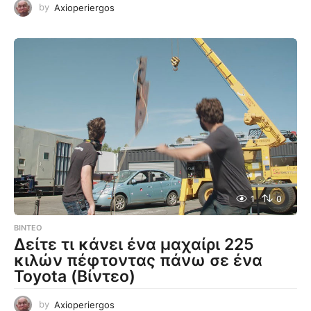
by
Axioperiergos
1
0
ΒΊΝΤΕΟ
Δείτε τι κάνει ένα μαχαίρι 225
κιλών πέφτοντας πάνω σε ένα
Toyota (Βίντεο)
by
Axioperiergos