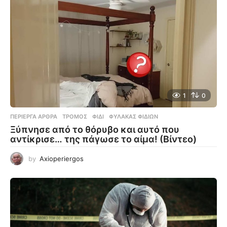
1
0
ΠΕΡΊΕΡΓΑ ΆΡΘΡΑ
ΤΡΌΜΟΣ
,
ΦΊΔΙ
,
ΦΎΛΑΚΑΣ ΦΙΔΙΏΝ
Ξύπνησε από το θόρυβο και αυτό που
αντίκρισε… της πάγωσε το αίμα! (Βίντεο)
by
Axioperiergos