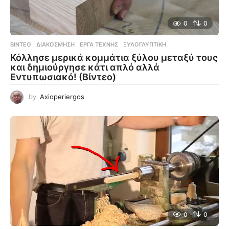
0
0
ΒΊΝΤΕΟ
ΔΙΑΚΌΣΜΗΣΗ
,
ΈΡΓΑ ΤΈΧΝΗΣ
,
ΞΥΛΟΓΛΥΠΤΙΚΉ
Κόλλησε μερικά κομμάτια ξύλου μεταξύ τους
και δημιούργησε κάτι απλό αλλά
Εντυπωσιακό! (Βίντεο)
by
Axioperiergos
0
0