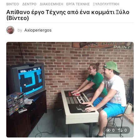
ΒΊΝΤΕΟ
ΔΈΝΤΡΟ
,
ΔΙΑΚΌΣΜΗΣΗ
,
ΈΡΓΑ ΤΈΧΝΗΣ
,
ΞΥΛΟΓΛΥΠΤΙΚΉ
Απίθανο έργο Τέχνης από ένα κομμάτι Ξύλο
(Βίντεο)
by
Axioperiergos
0
0