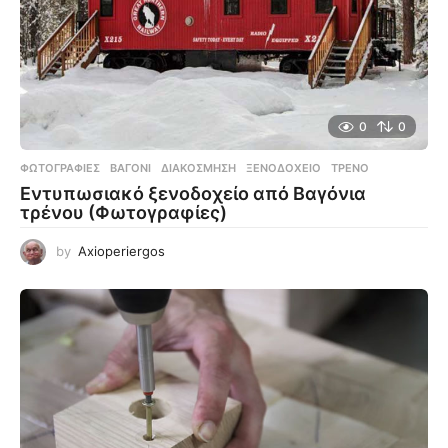
0
0
ΦΩΤΟΓΡΑΦΊΕΣ
ΒΑΓΌΝΙ
,
ΔΙΑΚΌΣΜΗΣΗ
,
ΞΕΝΟΔΟΧΕΊΟ
,
ΤΡΈΝΟ
Εντυπωσιακό ξενοδοχείο από Βαγόνια
τρένου (Φωτογραφίες)
by
Axioperiergos