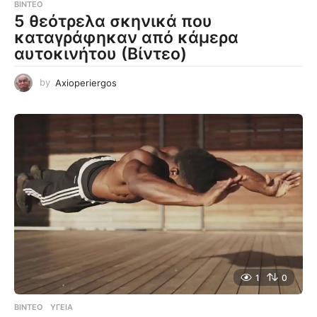
ΒΊΝΤΕΟ
5 θεότρελα σκηνικά που
καταγράφηκαν από κάμερα
αυτοκινήτου (Βίντεο)
by
Axioperiergos
1
0
ΒΊΝΤΕΟ
ΥΓΕΊΑ