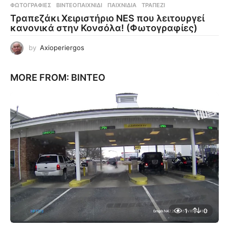
ΦΩΤΟΓΡΑΦΊΕΣ
ΒΙΝΤΕΟΠΑΙΧΝΊΔΙ
,
ΠΑΙΧΝΊΔΙΑ
,
ΤΡΑΠΈΖΙ
Τραπεζάκι Χειριστήριο NES που λειτουργεί
κανονικά στην Κονσόλα! (Φωτογραφίες)
by
Axioperiergos
MORE FROM:
ΒΊΝΤΕΟ
1
0