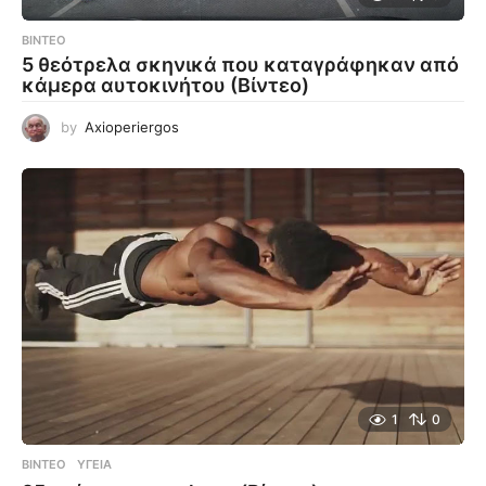
ΒΊΝΤΕΟ
5 θεότρελα σκηνικά που καταγράφηκαν από
κάμερα αυτοκινήτου (Βίντεο)
by
Axioperiergos
1
0
ΒΊΝΤΕΟ
ΥΓΕΊΑ