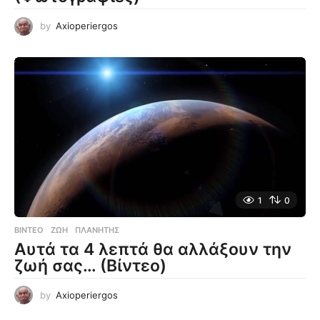
by
Axioperiergos
1
0
ΒΊΝΤΕΟ
ΖΩΉ
,
ΠΛΑΝΉΤΗΣ
Αυτά τα 4 λεπτά θα αλλάξουν την
ζωή σας… (Βίντεο)
by
Axioperiergos