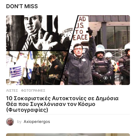
DON'T MISS
1
0
ΛΊΣΤΕΣ
,
ΦΩΤΟΓΡΑΦΊΕΣ
10 Σοκαριστικές Αυτοκτονίες σε Δημόσια
Θέα που Συγκλόνισαν τον Κόσμο
(Φωτογραφίες)
by
Axioperiergos