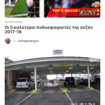
1
0
ADVERTORIAL
Οι 5 καλύτεροι ποδοσφαιριστές της σεζόν
2017-18
by
Axioperiergos
1
0