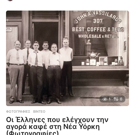
1
0
ΦΩΤΟΓΡΑΦΊΕΣ
,
ΒΊΝΤΕΟ
Οι Έλληνες που ελέγχουν την
αγορά καφέ στη Νέα Υόρκη
(Φωτογραφίες)