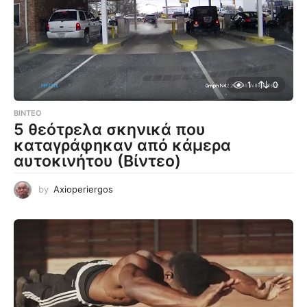
1
0
ΒΊΝΤΕΟ
5 θεότρελα σκηνικά που
καταγράφηκαν από κάμερα
αυτοκινήτου (Βίντεο)
by
Axioperiergos