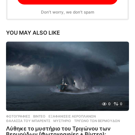
Don't worry, we don't spam
YOU MAY ALSO LIKE
0
0
ΦΩΤΟΓΡΑΦΊΕΣ
,
ΒΊΝΤΕΟ
ΕΞΑΦΑΝΊΣΕΙΣ ΑΕΡΟΠΛΆΝΩΝ
,
ΘΆΛΑΣΣΑ ΤΟΥ ΜΠΆΡΕΝΤΣ
,
ΜΥΣΤΉΡΙΟ
,
ΤΡΊΓΩΝΟ ΤΩΝ ΒΕΡΜΟΎΔΩΝ
Λύθηκε το μυστήριο του Τριγώνου των
Βερμούδων (Φωτογραφίες + Βίντεο);