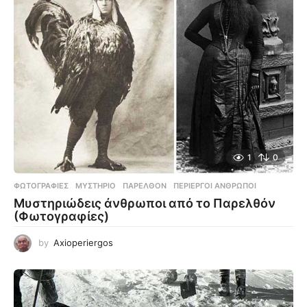
1
0
ΦΩΤΟΓΡΑΦΊΕΣ
ΜΥΣΤΉΡΙΟ
,
ΠΑΡΕΛΘΌΝ
,
ΠΕΡΊΕΡΓΟΙ ΆΝΘΡΩΠΟΙ
Μυστηριώδεις άνθρωποι από το Παρελθόν
(Φωτογραφίες)
by
Axioperiergos