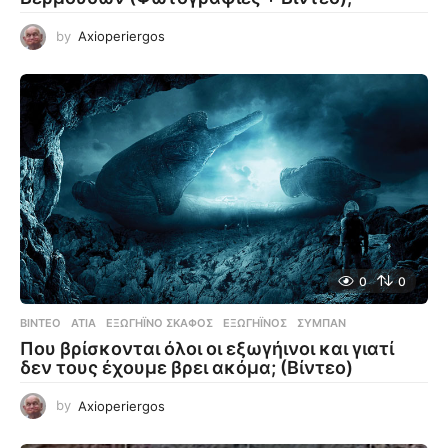
by
Axioperiergos
0
0
ΒΊΝΤΕΟ
ΑΤΙΑ
,
ΕΞΩΓΉΙΝΟ ΣΚΆΦΟΣ
,
ΕΞΩΓΉΙΝΟΣ
,
ΣΎΜΠΑΝ
Που βρίσκονται όλοι οι εξωγήινοι και γιατί
δεν τους έχουμε βρει ακόμα; (Βίντεο)
by
Axioperiergos