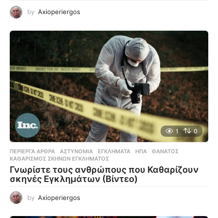
by
Axioperiergos
1
0
ΠΕΡΊΕΡΓΑ ΆΡΘΡΑ
ΑΣΤΥΝΟΜΊΑ
,
ΕΓΚΛΉΜΑΤΑ
,
ΗΠΑ
,
ΘΆΝΑΤΟΣ
,
ΚΑΘΑΡΙΣΜΌΣ ΣΚΗΝΏΝ ΕΓΚΛΉΜΑΤΟΣ
Γνωρίστε τους ανθρώπους που Καθαρίζουν
σκηνές Εγκλημάτων (Βίντεο)
by
Axioperiergos