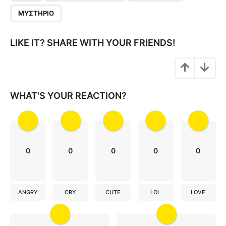
g
ΜΥΣΤΉΡΙΟ
i
n
LIKE IT? SHARE WITH YOUR FRIENDS!
a
t
i
o
WHAT'S YOUR REACTION?
n
0
0
0
0
0
ANGRY
CRY
CUTE
LOL
LOVE