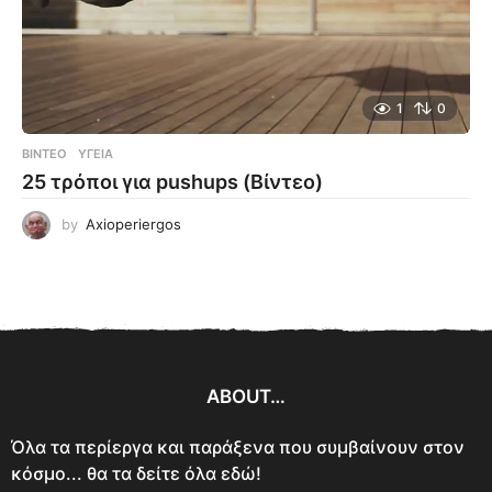
1
0
ΒΊΝΤΕΟ
ΥΓΕΊΑ
25 τρόποι για pushups (Βίντεο)
by
Axioperiergos
ABOUT…
Όλα τα περίεργα και παράξενα που συμβαίνουν στον
κόσμο... θα τα δείτε όλα εδώ!