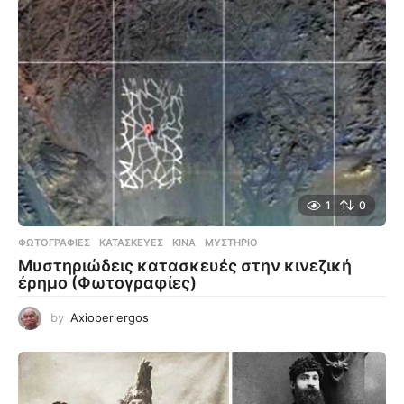
1
0
ΦΩΤΟΓΡΑΦΊΕΣ
ΚΑΤΑΣΚΕΥΈΣ
,
ΚΊΝΑ
,
ΜΥΣΤΉΡΙΟ
Μυστηριώδεις κατασκευές στην κινεζική
έρημο (Φωτογραφίες)
by
Axioperiergos