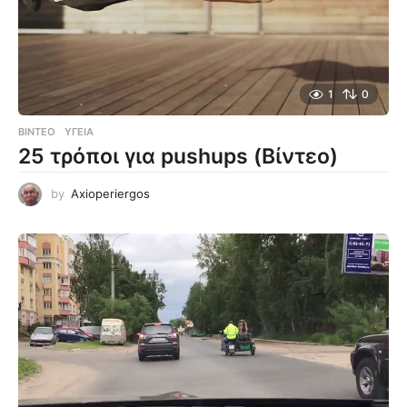
1
0
ΒΊΝΤΕΟ
ΥΓΕΊΑ
25 τρόποι για pushups (Βίντεο)
by
Axioperiergos