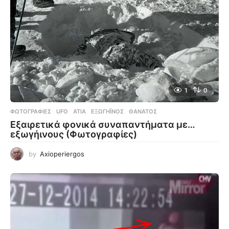
1
0
ΦΩΤΟΓΡΑΦΊΕΣ
UFO
,
ΑΤΙΑ
,
ΕΞΩΓΉΙΝΟΣ
,
ΘΆΝΑΤΟΣ
Εξαιρετικά φονικά συναπαντήματα με…
εξωγήινους (Φωτογραφίες)
by
Axioperiergos