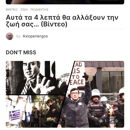
ΒΊΝΤΕΟ
ΖΩΉ
,
ΠΛΑΝΉΤΗΣ
Αυτά τα 4 λεπτά θα αλλάξουν την
ζωή σας… (Βίντεο)
by
Axioperiergos
DON'T MISS
1
0