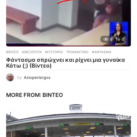
0
0
ΒΊΝΤΕΟ
ΑΝΕΞΉΓΗΤΑ
,
ΜΥΣΤΉΡΙΟ
,
ΤΡΟΜΑΚΤΙΚΌ
,
ΦΆΝΤΑΣΜΑ
Φάντασμα σπρώχνει και ρίχνει μια γυναίκα
Κάτω (;) (Βίντεο)
by
Axioperiergos
MORE FROM:
ΒΊΝΤΕΟ