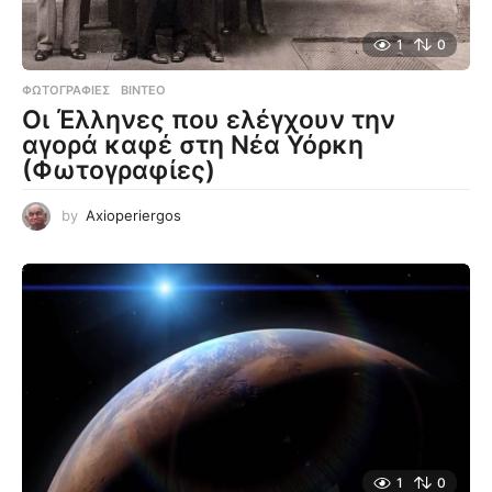
1
0
ΦΩΤΟΓΡΑΦΊΕΣ
,
ΒΊΝΤΕΟ
Οι Έλληνες που ελέγχουν την
αγορά καφέ στη Νέα Υόρκη
(Φωτογραφίες)
by
Axioperiergos
1
0