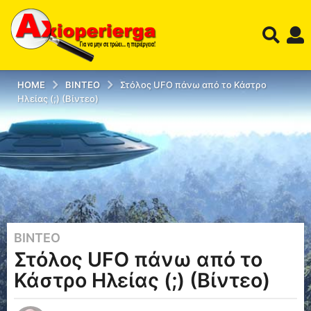
HOME
ΒΊΝΤΕΟ
Στόλος UFO πάνω από το Κάστρο
Ηλείας (;) (Βίντεο)
ΒΊΝΤΕΟ
1
Στόλος UFO πάνω από το
2
έ
Κάστρο Ηλείας (;) (Βίντεο)
τ
η