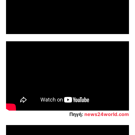
Πηγή:
news24world.com