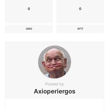
0
0
OMG
WTF
Posted by
Axioperiergos