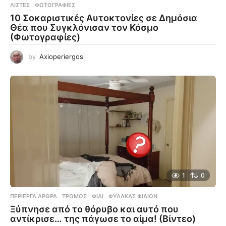
ΛΊΣΤΕΣ
,
ΦΩΤΟΓΡΑΦΊΕΣ
10 Σοκαριστικές Αυτοκτονίες σε Δημόσια
Θέα που Συγκλόνισαν τον Κόσμο
(Φωτογραφίες)
by
Axioperiergos
1
0
ΠΕΡΊΕΡΓΑ ΆΡΘΡΑ
ΤΡΌΜΟΣ
,
ΦΊΔΙ
,
ΦΎΛΑΚΑΣ ΦΙΔΙΏΝ
Ξύπνησε από το θόρυβο και αυτό που
αντίκρισε… της πάγωσε το αίμα! (Βίντεο)