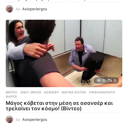
by
Axioperiergos
0
0
ΒΊΝΤΕΟ
ANDY GROSS
,
ΑΣΑΝΣΈΡ
,
ΜΑΓΙΚΆ ΚΌΛΠΑ
,
ΟΦΘΑΛΜΑΠΆΤΗ
,
ΦΆΡΣΑ
Μάγος κόβεται στην μέση σε ασανσέρ και
τρελαίνει τον κόσμο! (Βίντεο)
by
Axioperiergos