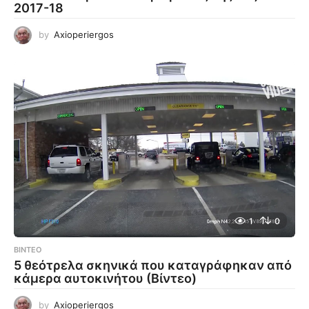
2017-18
by
Axioperiergos
1
0
ΒΊΝΤΕΟ
5 θεότρελα σκηνικά που καταγράφηκαν από
κάμερα αυτοκινήτου (Βίντεο)
by
Axioperiergos