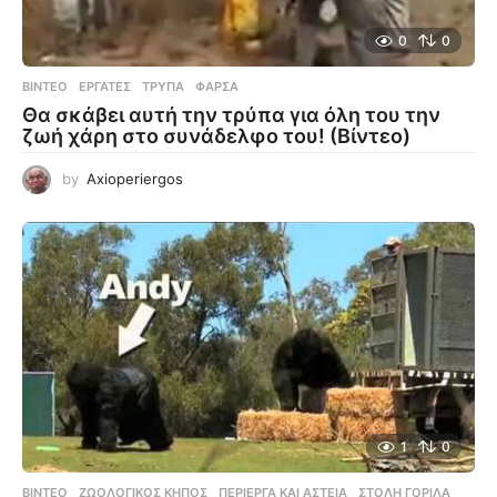
0
0
ΒΊΝΤΕΟ
ΕΡΓΆΤΕΣ
,
ΤΡΎΠΑ
,
ΦΆΡΣΑ
Θα σκάβει αυτή την τρύπα για όλη του την
ζωή χάρη στο συνάδελφο του! (Βίντεο)
by
Axioperiergos
1
0
ΒΊΝΤΕΟ
ΖΩΟΛΟΓΙΚΌΣ ΚΉΠΟΣ
,
ΠΕΡΊΕΡΓΑ ΚΑΙ ΑΣΤΕΊΑ
,
ΣΤΟΛΉ ΓΟΡΊΛΑ
,