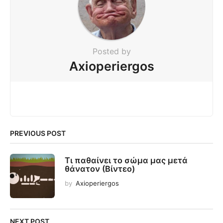
Posted by
Axioperiergos
PREVIOUS POST
Τι παθαίνει το σώμα μας μετά
θάνατον (Βίντεο)
by
Axioperiergos
NEXT POST