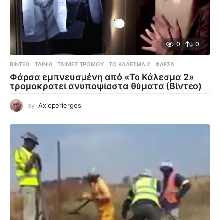
0
0
ΒΊΝΤΕΟ
ΤΑΙΝΊΑ
,
ΤΑΙΝΊΕΣ ΤΡΌΜΟΥ
,
ΤΟ ΚΆΛΕΣΜΑ 2
,
ΦΆΡΣΑ
Φάρσα εμπνευσμένη από «Το Κάλεσμα 2»
τρομοκρατεί ανυποψίαστα θύματα (Βίντεο)
by
Axioperiergos