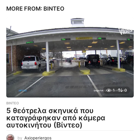
MORE FROM:
ΒΊΝΤΕΟ
1
0
ΒΊΝΤΕΟ
5 θεότρελα σκηνικά που
καταγράφηκαν από κάμερα
αυτοκινήτου (Βίντεο)
by
Axioperiergos