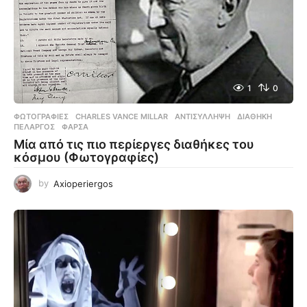
1
0
ΦΩΤΟΓΡΑΦΊΕΣ
CHARLES VANCE MILLAR
,
ΑΝΤΙΣΎΛΛΗΨΗ
,
ΔΙΑΘΉΚΗ
,
ΠΕΛΑΡΓΌΣ
,
ΦΆΡΣΑ
Μία από τις πιο περίεργες διαθήκες του
κόσμου (Φωτογραφίες)
by
Axioperiergos