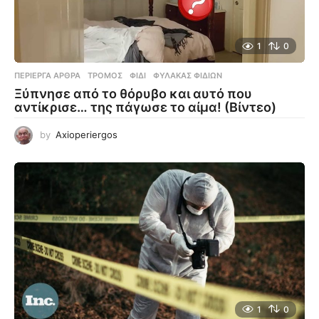
1
0
ΠΕΡΊΕΡΓΑ ΆΡΘΡΑ
ΤΡΌΜΟΣ
,
ΦΊΔΙ
,
ΦΎΛΑΚΑΣ ΦΙΔΙΏΝ
Ξύπνησε από το θόρυβο και αυτό που
αντίκρισε… της πάγωσε το αίμα! (Βίντεο)
by
Axioperiergos
1
0