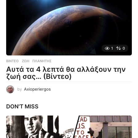
1
0
ΒΊΝΤΕΟ
ΖΩΉ
,
ΠΛΑΝΉΤΗΣ
Αυτά τα 4 λεπτά θα αλλάξουν την
ζωή σας… (Βίντεο)
by
Axioperiergos
DON'T MISS