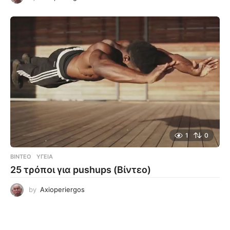
1
0
ΒΊΝΤΕΟ
ΥΓΕΊΑ
25 τρόποι για pushups (Βίντεο)
by
Axioperiergos