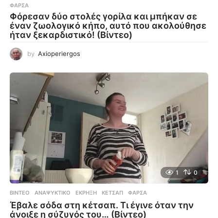
ΦΆΡΣΑ
Φόρεσαν δύο στολές γορίλα και μπήκαν σε
έναν ζωολογικό κήπο, αυτό που ακολούθησε
ήταν ξεκαρδιστικό! (Βίντεο)
by
Axioperiergos
1
0
ΒΊΝΤΕΟ
ΑΝΑΨΥΚΤΙΚΌ
,
ΈΚΡΗΞΗ
,
ΚΈΤΣΑΠ
,
ΦΆΡΣΑ
Έβαλε σόδα στη κέτσαπ. Τι έγινε όταν την
άνοιξε η σύζυγός του… (Βίντεο)