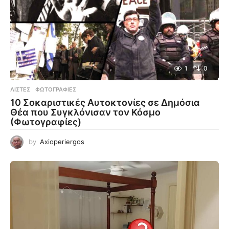
1
0
ΛΊΣΤΕΣ
,
ΦΩΤΟΓΡΑΦΊΕΣ
10 Σοκαριστικές Αυτοκτονίες σε Δημόσια
Θέα που Συγκλόνισαν τον Κόσμο
(Φωτογραφίες)
by
Axioperiergos