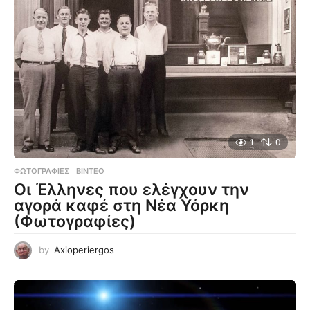
1
0
ΦΩΤΟΓΡΑΦΊΕΣ
,
ΒΊΝΤΕΟ
Οι Έλληνες που ελέγχουν την
αγορά καφέ στη Νέα Υόρκη
(Φωτογραφίες)
by
Axioperiergos