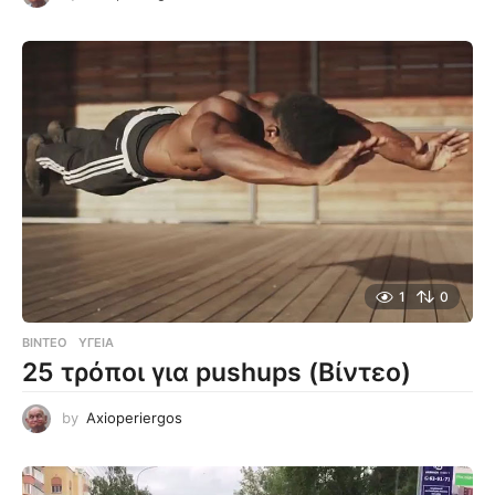
1
0
ΒΊΝΤΕΟ
ΥΓΕΊΑ
25 τρόποι για pushups (Βίντεο)
by
Axioperiergos