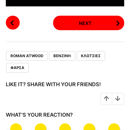
P
NEXT
o
s
t
P
,
,
,
a
ROMAN ATWOOD
ΒΕΝΖΊΝΗ
ΚΛΩΤΣΙΈΣ
g
ΦΆΡΣΑ
i
n
LIKE IT? SHARE WITH YOUR FRIENDS!
a
t
i
o
WHAT'S YOUR REACTION?
n