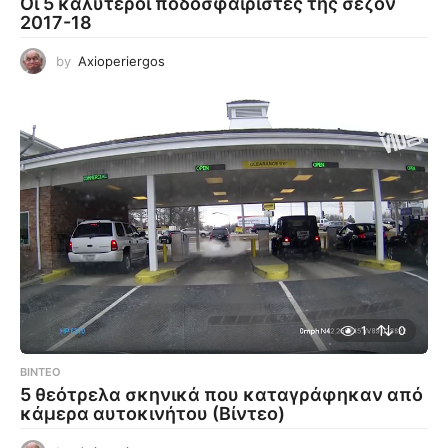
Οι 5 καλύτεροι ποδοσφαιριστές της σεζόν
2017-18
by
Axioperiergos
1
0
ΒΊΝΤΕΟ
5 θεότρελα σκηνικά που καταγράφηκαν από
κάμερα αυτοκινήτου (Βίντεο)