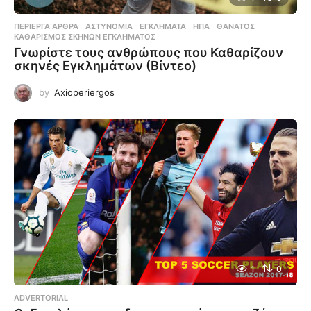
ΠΕΡΊΕΡΓΑ ΆΡΘΡΑ
ΑΣΤΥΝΟΜΊΑ
,
ΕΓΚΛΉΜΑΤΑ
,
ΗΠΑ
,
ΘΆΝΑΤΟΣ
,
ΚΑΘΑΡΙΣΜΌΣ ΣΚΗΝΏΝ ΕΓΚΛΉΜΑΤΟΣ
Γνωρίστε τους ανθρώπους που Καθαρίζουν
σκηνές Εγκλημάτων (Βίντεο)
by
Axioperiergos
1
0
ADVERTORIAL