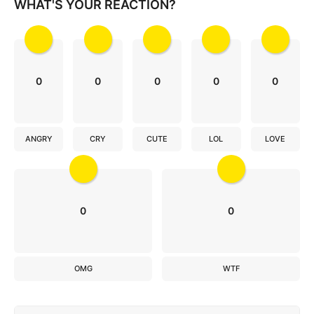
WHAT'S YOUR REACTION?
n
0
0
0
0
0
ANGRY
CRY
CUTE
LOL
LOVE
0
0
OMG
WTF