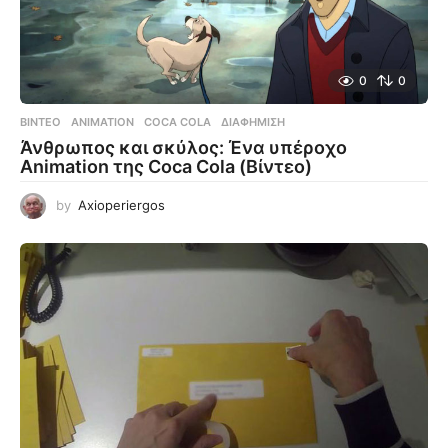
0
0
ΒΊΝΤΕΟ
ANIMATION
,
COCA COLA
,
ΔΙΑΦΉΜΙΣΗ
Άνθρωπος και σκύλος: Ένα υπέροχο
Animation της Coca Cola (Βίντεο)
by
Axioperiergos