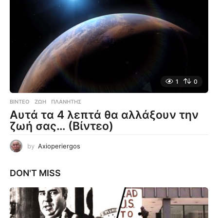
1
0
ΒΊΝΤΕΟ
ΖΩΉ
,
ΠΛΑΝΉΤΗΣ
Αυτά τα 4 λεπτά θα αλλάξουν την
ζωή σας… (Βίντεο)
by
Axioperiergos
DON'T MISS