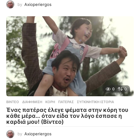
by
Axioperiergos
0
0
ΒΊΝΤΕΟ
ΔΙΑΦΉΜΙΣΗ
,
ΚΌΡΗ
,
ΠΑΤΈΡΑΣ
,
ΣΥΓΚΙΝΗΤΙΚΉ ΙΣΤΟΡΊΑ
Ένας πατέρας έλεγε ψέματα στην κόρη του
κάθε μέρα… όταν είδα τον λόγο έσπασε η
καρδιά μου! (Βίντεο)
by
Axioperiergos