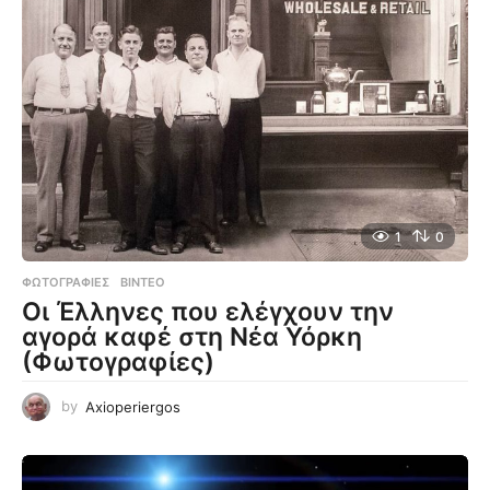
1
0
ΦΩΤΟΓΡΑΦΊΕΣ
,
ΒΊΝΤΕΟ
Οι Έλληνες που ελέγχουν την
αγορά καφέ στη Νέα Υόρκη
(Φωτογραφίες)
by
Axioperiergos