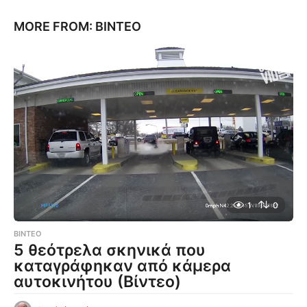
MORE FROM:
ΒΊΝΤΕΟ
1
0
ΒΊΝΤΕΟ
5 θεότρελα σκηνικά που
καταγράφηκαν από κάμερα
αυτοκινήτου (Βίντεο)