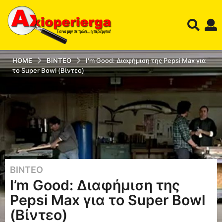
HOME
ΒΊΝΤΕΟ
I'm Good: Διαφήμιση της Pepsi Max για
το Super Bowl (Βίντεο)
ΒΊΝΤΕΟ
1
I’m Good: Διαφήμιση της
3
έ
Pepsi Max για το Super Bowl
τ
(Βίντεο)
η