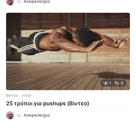
by
Axioperiergos
1
0
ΒΊΝΤΕΟ
ΥΓΕΊΑ
25 τρόποι για pushups (Βίντεο)
by
Axioperiergos