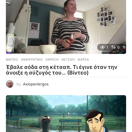
1
0
ΒΊΝΤΕΟ
ΑΝΑΨΥΚΤΙΚΌ
,
ΈΚΡΗΞΗ
,
ΚΈΤΣΑΠ
,
ΦΆΡΣΑ
Έβαλε σόδα στη κέτσαπ. Τι έγινε όταν την
άνοιξε η σύζυγός του… (Βίντεο)
by
Axioperiergos