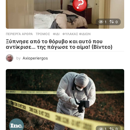
1
0
ΠΕΡΊΕΡΓΑ ΆΡΘΡΑ
ΤΡΌΜΟΣ
,
ΦΊΔΙ
,
ΦΎΛΑΚΑΣ ΦΙΔΙΏΝ
Ξύπνησε από το θόρυβο και αυτό που
αντίκρισε… της πάγωσε το αίμα! (Βίντεο)
by
Axioperiergos
1
0