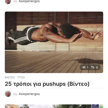
by
Axioperiergos
1
0
ΒΊΝΤΕΟ
ΥΓΕΊΑ
25 τρόποι για pushups (Βίντεο)
by
Axioperiergos