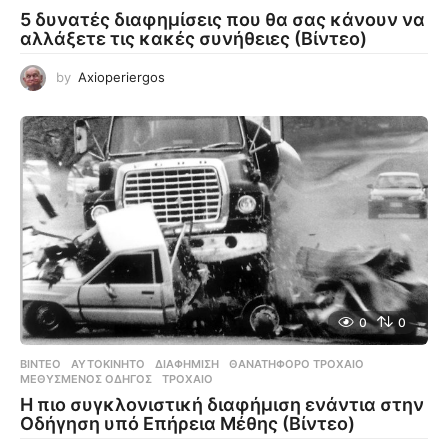
5 δυνατές διαφημίσεις που θα σας κάνουν να
αλλάξετε τις κακές συνήθειες (Βίντεο)
by
Axioperiergos
0
0
ΒΊΝΤΕΟ
ΑΥΤΟΚΊΝΗΤΟ
,
ΔΙΑΦΉΜΙΣΗ
,
ΘΑΝΑΤΗΦΌΡΟ ΤΡΟΧΑΊΟ
,
ΜΕΘΥΣΜΈΝΟΣ ΟΔΗΓΌΣ
,
ΤΡΟΧΑΊΟ
Η πιο συγκλονιστική διαφήμιση ενάντια στην
Οδήγηση υπό Επήρεια Μέθης (Βίντεο)