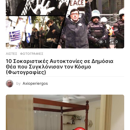
1
0
ΛΊΣΤΕΣ
,
ΦΩΤΟΓΡΑΦΊΕΣ
10 Σοκαριστικές Αυτοκτονίες σε Δημόσια
Θέα που Συγκλόνισαν τον Κόσμο
(Φωτογραφίες)
by
Axioperiergos