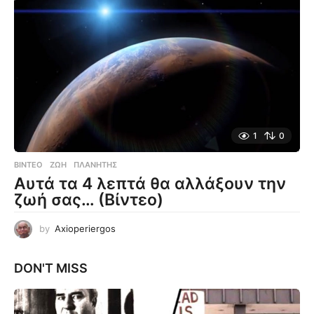
1
0
ΒΊΝΤΕΟ
ΖΩΉ
,
ΠΛΑΝΉΤΗΣ
Αυτά τα 4 λεπτά θα αλλάξουν την
ζωή σας… (Βίντεο)
by
Axioperiergos
DON'T MISS