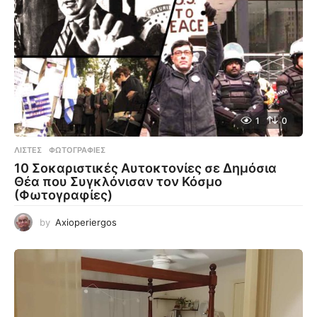
1
0
ΛΊΣΤΕΣ
,
ΦΩΤΟΓΡΑΦΊΕΣ
10 Σοκαριστικές Αυτοκτονίες σε Δημόσια
Θέα που Συγκλόνισαν τον Κόσμο
(Φωτογραφίες)
by
Axioperiergos