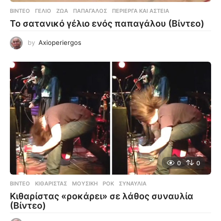
ΒΊΝΤΕΟ
ΓΈΛΙΟ
,
ΖΏΑ
,
ΠΑΠΑΓΆΛΟΣ
,
ΠΕΡΊΕΡΓΑ ΚΑΙ ΑΣΤΕΊΑ
Το σατανικό γέλιο ενός παπαγάλου (Βίντεο)
by
Axioperiergos
0
0
ΒΊΝΤΕΟ
ΚΙΘΑΡΊΣΤΑΣ
,
ΜΟΥΣΙΚΉ
,
ΡΟΚ
,
ΣΥΝΑΥΛΊΑ
Κιθαρίστας «ροκάρει» σε λάθος συναυλία
(Βίντεο)