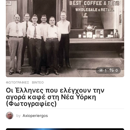
1
0
ΦΩΤΟΓΡΑΦΊΕΣ
,
ΒΊΝΤΕΟ
Οι Έλληνες που ελέγχουν την
αγορά καφέ στη Νέα Υόρκη
(Φωτογραφίες)
by
Axioperiergos