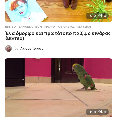
0
0
ΒΊΝΤΕΟ
SAMUEL ORSON
,
ΚΙΘΆΡΑ
,
ΚΙΘΑΡΊΣΤΑΣ
,
ΜΟΥΣΙΚΉ
Ένα όμορφο και πρωτότυπο παίξιμο κιθάρας
(Βίντεο)
by
Axioperiergos
0
0