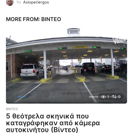
by
Axioperiergos
MORE FROM:
ΒΊΝΤΕΟ
1
0
ΒΊΝΤΕΟ
5 θεότρελα σκηνικά που
καταγράφηκαν από κάμερα
αυτοκινήτου (Βίντεο)