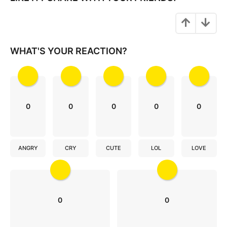
n
a
t
i
WHAT'S YOUR REACTION?
o
n
0
0
0
0
0
ANGRY
CRY
CUTE
LOL
LOVE
0
0