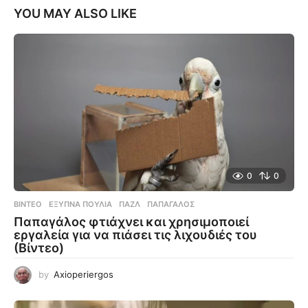
YOU MAY ALSO LIKE
0
0
ΒΊΝΤΕΟ
ΈΞΥΠΝΑ ΠΟΥΛΙΆ
,
ΠΑΖΛ
,
ΠΑΠΑΓΆΛΟΣ
Παπαγάλος φτιάχνει και χρησιμοποιεί
εργαλεία για να πιάσει τις λιχουδιές του
(Βίντεο)
by
Axioperiergos