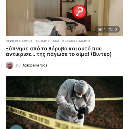
1
0
ΠΕΡΊΕΡΓΑ ΆΡΘΡΑ
ΤΡΌΜΟΣ
,
ΦΊΔΙ
,
ΦΎΛΑΚΑΣ ΦΙΔΙΏΝ
Ξύπνησε από το θόρυβο και αυτό που
αντίκρισε… της πάγωσε το αίμα! (Βίντεο)
by
Axioperiergos