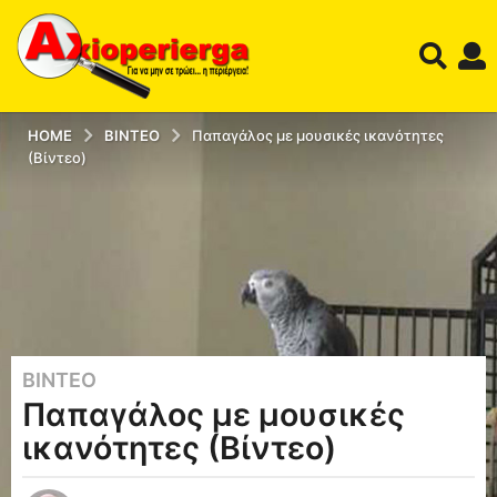
HOME
ΒΊΝΤΕΟ
Παπαγάλος με μουσικές ικανότητες
(Βίντεο)
ΒΊΝΤΕΟ
1
Παπαγάλος με μουσικές
2
έ
ικανότητες (Βίντεο)
τ
η