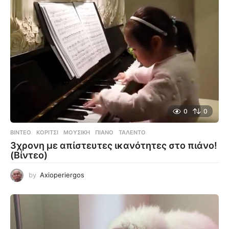
0
0
ΒΊΝΤΕΟ
ΚΟΡΊΤΣΙ
,
ΜΟΥΣΙΚΉ
,
ΠΙΆΝΟ
,
ΤΑΛΈΝΤΟ
3χρονη με απίστευτες ικανότητες στο πιάνο!
(Βίντεο)
by
Axioperiergos