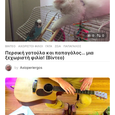
0
0
ΒΊΝΤΕΟ
ΑΧΏΡΙΣΤΟΙ ΦΊΛΟΙ
,
ΓΆΤΑ
,
ΖΏΑ
,
ΠΑΠΑΓΆΛΟΣ
Περσική γατούλα και παπαγάλος… μια
ξεχωριστή φιλία! (Βίντεο)
by
Axioperiergos