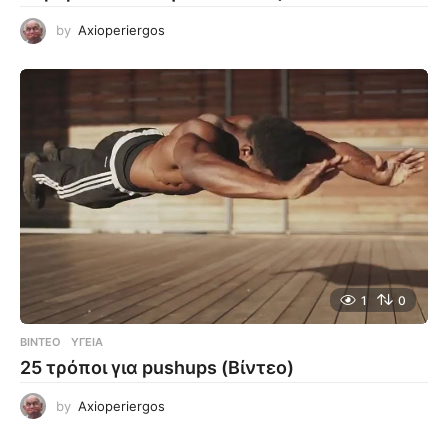
by
Axioperiergos
1
0
ΒΊΝΤΕΟ
ΥΓΕΊΑ
25 τρόποι για pushups (Βίντεο)
by
Axioperiergos