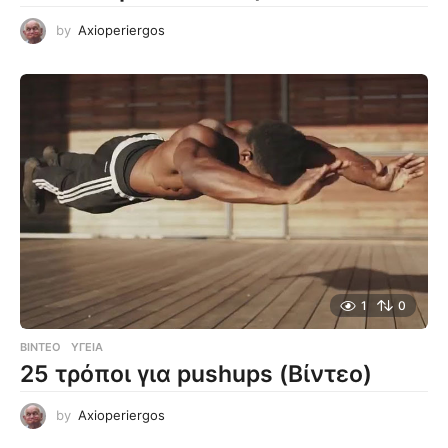
by
Axioperiergos
1
0
ΒΊΝΤΕΟ
ΥΓΕΊΑ
25 τρόποι για pushups (Βίντεο)
by
Axioperiergos