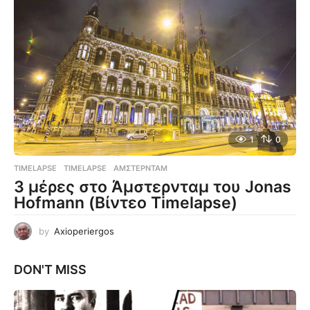
1
0
TIMELAPSE
TIMELAPSE
,
ΆΜΣΤΕΡΝΤΑΜ
3 μέρες στο Άμστερνταμ του Jonas
Hofmann (Βίντεο Timelapse)
by
Axioperiergos
DON'T MISS