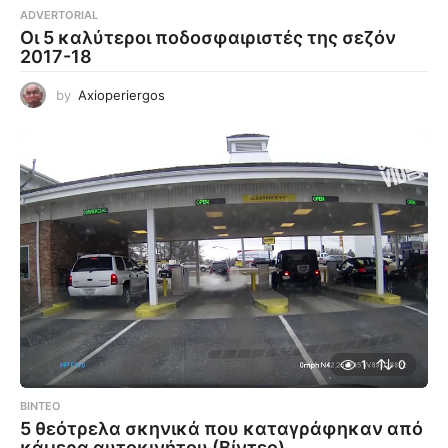
ADVERTORIAL
Οι 5 καλύτεροι ποδοσφαιριστές της σεζόν
2017-18
by
Axioperiergos
1
0
ΒΊΝΤΕΟ
5 θεότρελα σκηνικά που καταγράφηκαν από
κάμερα αυτοκινήτου (Βίντεο)