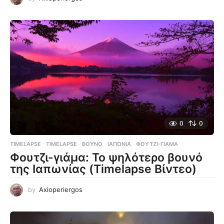
0
0
TIMELAPSE
TIMELAPSE
,
ΒΟΥΝΌ
,
ΙΑΠΩΝΊΑ
,
ΦΟΥΤΖΙ-ΓΙΆΜΑ
Φουτζι-γιάμα: Το ψηλότερο βουνό
της Ιαπωνίας (Timelapse Βίντεο)
by
Axioperiergos