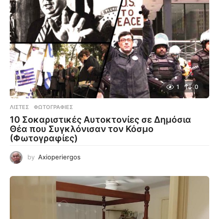
1
0
ΛΊΣΤΕΣ
,
ΦΩΤΟΓΡΑΦΊΕΣ
10 Σοκαριστικές Αυτοκτονίες σε Δημόσια
Θέα που Συγκλόνισαν τον Κόσμο
(Φωτογραφίες)
by
Axioperiergos