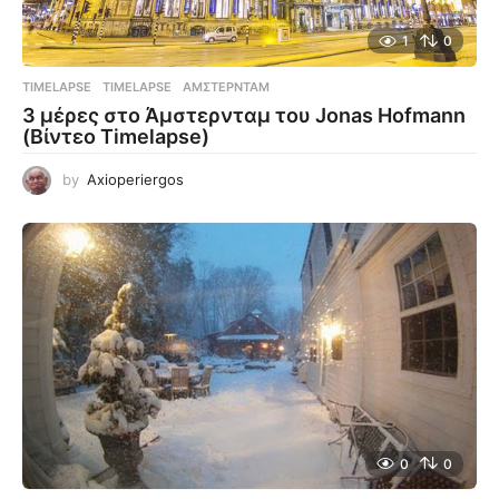
1
0
TIMELAPSE
TIMELAPSE
,
ΆΜΣΤΕΡΝΤΑΜ
3 μέρες στο Άμστερνταμ του Jonas Hofmann
(Βίντεο Timelapse)
by
Axioperiergos
0
0