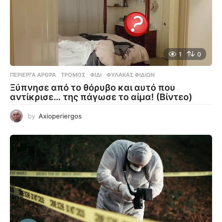
1
0
ΠΕΡΊΕΡΓΑ ΆΡΘΡΑ
ΤΡΌΜΟΣ
,
ΦΊΔΙ
,
ΦΎΛΑΚΑΣ ΦΙΔΙΏΝ
Ξύπνησε από το θόρυβο και αυτό που
αντίκρισε… της πάγωσε το αίμα! (Βίντεο)
by
Axioperiergos