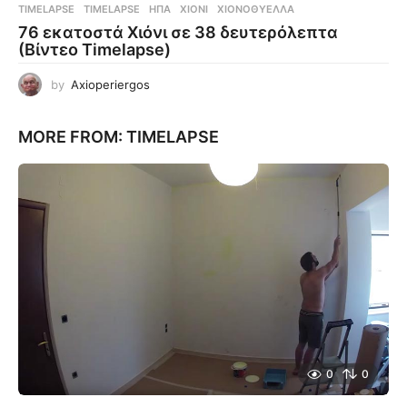
TIMELAPSE
TIMELAPSE
,
ΗΠΑ
,
ΧΙΌΝΙ
,
ΧΙΟΝΟΘΎΕΛΛΑ
76 εκατοστά Χιόνι σε 38 δευτερόλεπτα
(Βίντεο Timelapse)
by
Axioperiergos
MORE FROM:
TIMELAPSE
0
0