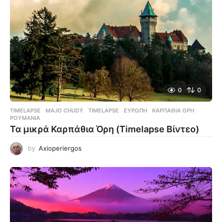
0
0
TIMELAPSE
MAJO CHUDÝ
,
TIMELAPSE
,
ΕΥΡΏΠΗ
,
ΚΑΡΠΆΘΙΑ ΌΡΗ
,
ΡΟΥΜΑΝΊΑ
Τα μικρά Καρπάθια Όρη (Timelapse Βίντεο)
by
Axioperiergos