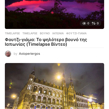
0
0
TIMELAPSE
TIMELAPSE
,
ΒΟΥΝΌ
,
ΙΑΠΩΝΊΑ
,
ΦΟΥΤΖΙ-ΓΙΆΜΑ
Φουτζι-γιάμα: Το ψηλότερο βουνό της
Ιαπωνίας (Timelapse Βίντεο)
by
Axioperiergos