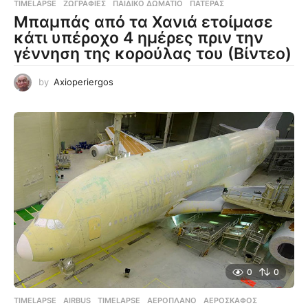
TIMELAPSE
ΖΩΓΡΑΦΙΈΣ
,
ΠΑΙΔΙΚΌ ΔΩΜΆΤΙΟ
,
ΠΑΤΈΡΑΣ
Μπαμπάς από τα Χανιά ετοίμασε
κάτι υπέροχο 4 ημέρες πριν την
γέννηση της κορούλας του (Βίντεο)
by
Axioperiergos
0
0
TIMELAPSE
AIRBUS
,
TIMELAPSE
,
ΑΕΡΟΠΛΆΝΟ
,
ΑΕΡΟΣΚΆΦΟΣ