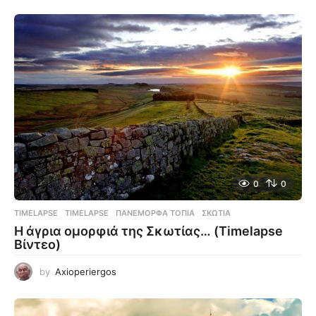
0
0
TIMELAPSE
TIMELAPSE
,
ΠΑΝΈΜΟΡΦΑ ΤΟΠΊΑ
,
ΣΚΩΤΊΑ
Η άγρια ομορφιά της Σκωτίας… (Timelapse
Βίντεο)
by
Axioperiergos