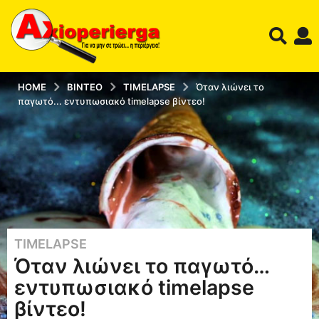
HOME
ΒΊΝΤΕΟ
TIMELAPSE
Όταν λιώνει το
παγωτό... εντυπωσιακό timelapse βίντεο!
TIMELAPSE
1
Όταν λιώνει το παγωτό…
2
έ
εντυπωσιακό timelapse
τ
βίντεο!
η