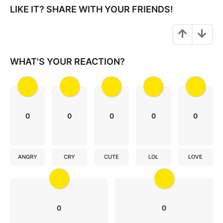
n
LIKE IT? SHARE WITH YOUR FRIENDS!
a
t
i
o
WHAT'S YOUR REACTION?
n
0
0
0
0
0
ANGRY
CRY
CUTE
LOL
LOVE
0
0