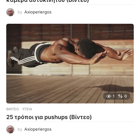
by
Axioperiergos
1
0
ΒΊΝΤΕΟ
ΥΓΕΊΑ
25 τρόποι για pushups (Βίντεο)
by
Axioperiergos