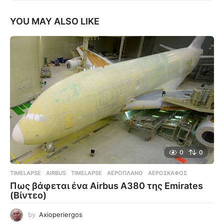
YOU MAY ALSO LIKE
0
0
TIMELAPSE
AIRBUS
,
TIMELAPSE
,
ΑΕΡΟΠΛΆΝΟ
,
ΑΕΡΟΣΚΆΦΟΣ
Πως βάφεται ένα Airbus A380 της Emirates
(Βίντεο)
by
Axioperiergos