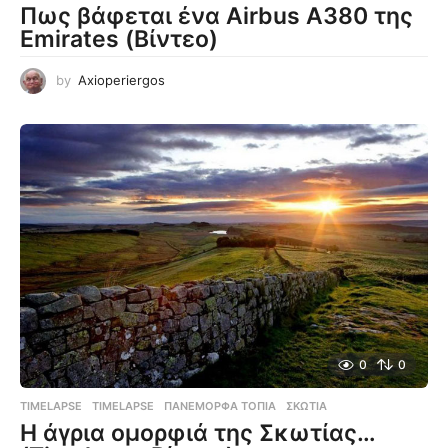
Πως βάφεται ένα Airbus A380 της
Emirates (Βίντεο)
by
Axioperiergos
0
0
TIMELAPSE
TIMELAPSE
,
ΠΑΝΈΜΟΡΦΑ ΤΟΠΊΑ
,
ΣΚΩΤΊΑ
Η άγρια ομορφιά της Σκωτίας…