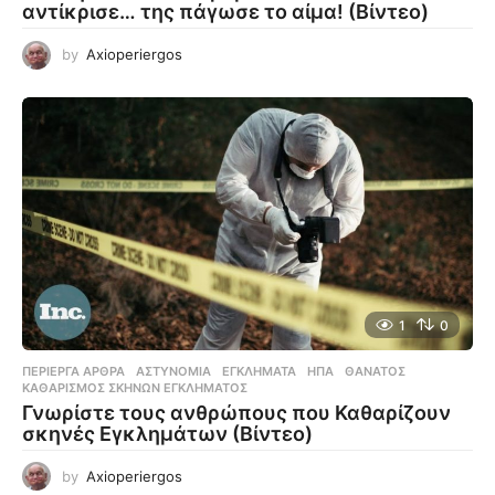
αντίκρισε… της πάγωσε το αίμα! (Βίντεο)
by
Axioperiergos
1
0
ΠΕΡΊΕΡΓΑ ΆΡΘΡΑ
ΑΣΤΥΝΟΜΊΑ
,
ΕΓΚΛΉΜΑΤΑ
,
ΗΠΑ
,
ΘΆΝΑΤΟΣ
,
ΚΑΘΑΡΙΣΜΌΣ ΣΚΗΝΏΝ ΕΓΚΛΉΜΑΤΟΣ
Γνωρίστε τους ανθρώπους που Καθαρίζουν
σκηνές Εγκλημάτων (Βίντεο)
by
Axioperiergos