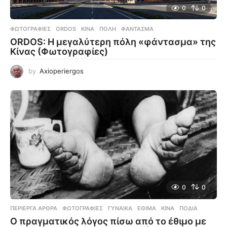
0
0
ΦΩΤΟΓΡΑΦΊΕΣ
ORDOS
,
ΚΊΝΑ
,
ΠΌΛΗ
,
ΦΆΝΤΑΣΜΑ
ORDOS: Η μεγαλύτερη πόλη «φάντασμα» της
Κίνας (Φωτογραφίες)
by
Axioperiergos
0
0
ΠΕΡΊΕΡΓΑ ΆΡΘΡΑ
,
ΦΩΤΟΓΡΑΦΊΕΣ
ΓΥΝΑΊΚΑ
,
ΈΘΙΜΑ
,
ΚΊΝΑ
,
ΠΌΔΙΑ
Ο πραγματικός λόγος πίσω από το έθιμο με