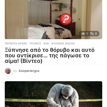
1
0
ΠΕΡΊΕΡΓΑ ΆΡΘΡΑ
ΤΡΌΜΟΣ
,
ΦΊΔΙ
,
ΦΎΛΑΚΑΣ ΦΙΔΙΏΝ
Ξύπνησε από το θόρυβο και αυτό
που αντίκρισε… της πάγωσε το
αίμα! (Βίντεο)
by
Axioperiergos