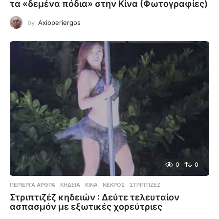
τα «δεμένα πόδια» στην Κίνα (Φωτογραφίες)
by
Axioperiergos
0
0
ΠΕΡΊΕΡΓΑ ΆΡΘΡΑ
ΚΗΔΕΊΑ
,
ΚΊΝΑ
,
ΝΕΚΡΌΣ
,
ΣΤΡΙΠΤΙΖΈΖ
Στριπτιζέζ κηδειών : Δεύτε τελευταίον
ασπασμόν με εξωτικές χορεύτριες