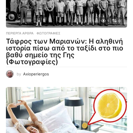
1
0
ΠΕΡΊΕΡΓΑ ΆΡΘΡΑ
,
ΦΩΤΟΓΡΑΦΊΕΣ
Τάφρος των Μαριανών: Η αληθινή
ιστορία πίσω από το ταξίδι στο πιο
βαθύ σημείο της Γης
(Φωτογραφίες)
by
Axioperiergos