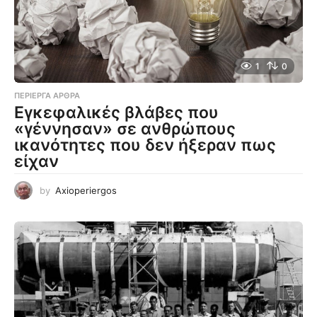
1
0
ΠΕΡΊΕΡΓΑ ΆΡΘΡΑ
Εγκεφαλικές βλάβες που
«γέννησαν» σε ανθρώπους
ικανότητες που δεν ήξεραν πως
είχαν
by
Axioperiergos