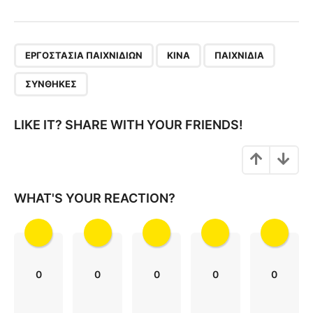
s
t
P
,
,
,
a
ΕΡΓΟΣΤΆΣΙΑ ΠΑΙΧΝΙΔΙΏΝ
ΚΊΝΑ
ΠΑΙΧΝΊΔΙΑ
g
ΣΥΝΘΉΚΕΣ
i
n
LIKE IT? SHARE WITH YOUR FRIENDS!
a
t
i
o
WHAT'S YOUR REACTION?
n
0
0
0
0
0