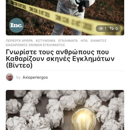
1
0
ΠΕΡΊΕΡΓΑ ΆΡΘΡΑ
ΑΣΤΥΝΟΜΊΑ
,
ΕΓΚΛΉΜΑΤΑ
,
ΗΠΑ
,
ΘΆΝΑΤΟΣ
,
ΚΑΘΑΡΙΣΜΌΣ ΣΚΗΝΏΝ ΕΓΚΛΉΜΑΤΟΣ
Γνωρίστε τους ανθρώπους που
Καθαρίζουν σκηνές Εγκλημάτων
(Βίντεο)
by
Axioperiergos