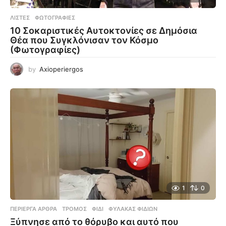
ΛΊΣΤΕΣ
,
ΦΩΤΟΓΡΑΦΊΕΣ
10 Σοκαριστικές Αυτοκτονίες σε Δημόσια
Θέα που Συγκλόνισαν τον Κόσμο
(Φωτογραφίες)
by
Axioperiergos
1
0
ΠΕΡΊΕΡΓΑ ΆΡΘΡΑ
ΤΡΌΜΟΣ
,
ΦΊΔΙ
,
ΦΎΛΑΚΑΣ ΦΙΔΙΏΝ
Ξύπνησε από το θόρυβο και αυτό που