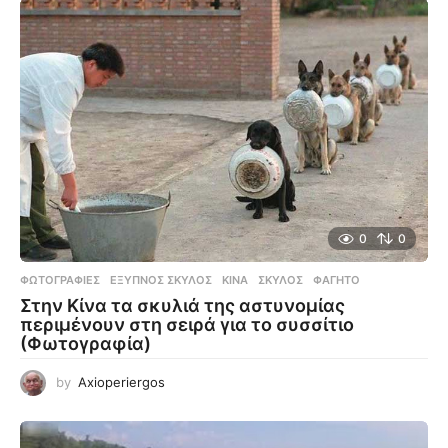
0
0
ΦΩΤΟΓΡΑΦΊΕΣ
ΈΞΥΠΝΟΣ ΣΚΎΛΟΣ
,
ΚΊΝΑ
,
ΣΚΎΛΟΣ
,
ΦΑΓΗΤΌ
Στην Κίνα τα σκυλιά της αστυνομίας
περιμένουν στη σειρά για το συσσίτιο
(Φωτογραφία)
by
Axioperiergos