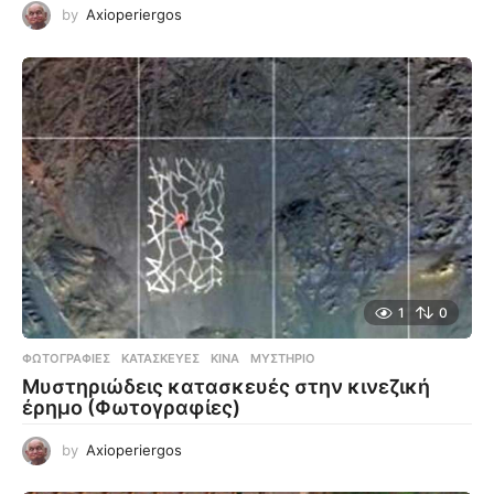
by
Axioperiergos
1
0
ΦΩΤΟΓΡΑΦΊΕΣ
ΚΑΤΑΣΚΕΥΈΣ
,
ΚΊΝΑ
,
ΜΥΣΤΉΡΙΟ
Μυστηριώδεις κατασκευές στην κινεζική
έρημο (Φωτογραφίες)
by
Axioperiergos