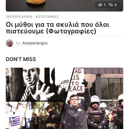
1
0
ΠΕΡΊΕΡΓΑ ΆΡΘΡΑ
,
ΦΩΤΟΓΡΑΦΊΕΣ
Οι μύθοι για τα σκυλιά που όλοι
πιστεύουμε (Φωτογραφίες)
by
Axioperiergos
DON'T MISS
1
0