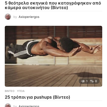
5 θεότρελα σκηνικά που καταγράφηκαν από
κάμερα αυτοκινήτου (Βίντεο)
by
Axioperiergos
1
0
ΒΊΝΤΕΟ
ΥΓΕΊΑ
25 τρόποι για pushups (Βίντεο)
by
Axioperiergos