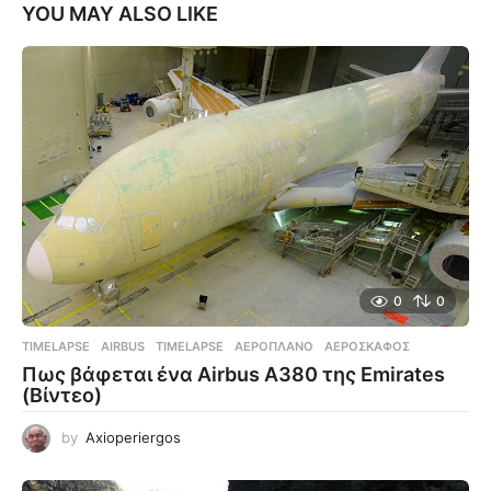
YOU MAY ALSO LIKE
0
0
TIMELAPSE
AIRBUS
,
TIMELAPSE
,
ΑΕΡΟΠΛΆΝΟ
,
ΑΕΡΟΣΚΆΦΟΣ
Πως βάφεται ένα Airbus A380 της Emirates
(Βίντεο)
by
Axioperiergos