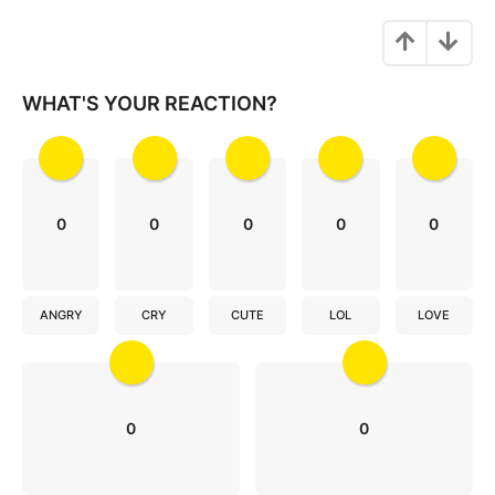
t
i
o
WHAT'S YOUR REACTION?
n
0
0
0
0
0
ANGRY
CRY
CUTE
LOL
LOVE
0
0