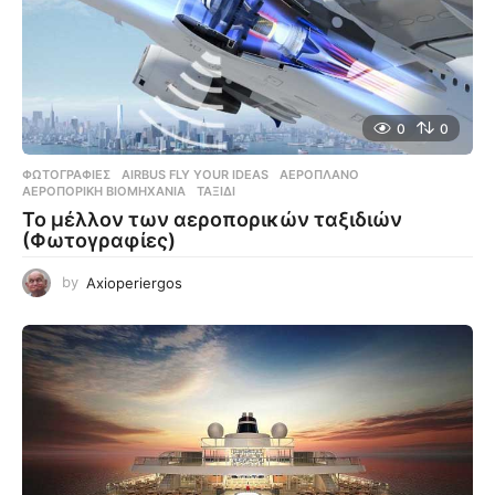
0
0
ΦΩΤΟΓΡΑΦΊΕΣ
AIRBUS FLY YOUR IDEAS
,
ΑΕΡΟΠΛΆΝΟ
,
ΑΕΡΟΠΟΡΙΚΉ ΒΙΟΜΗΧΑΝΊΑ
,
ΤΑΞΊΔΙ
Το μέλλον των αεροπορικών ταξιδιών
(Φωτογραφίες)
by
Axioperiergos