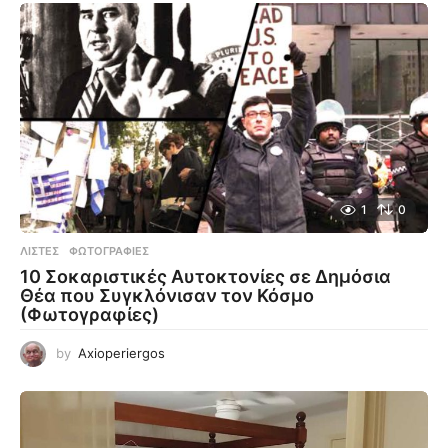
1
0
ΛΊΣΤΕΣ
,
ΦΩΤΟΓΡΑΦΊΕΣ
10 Σοκαριστικές Αυτοκτονίες σε Δημόσια
Θέα που Συγκλόνισαν τον Κόσμο
(Φωτογραφίες)
by
Axioperiergos