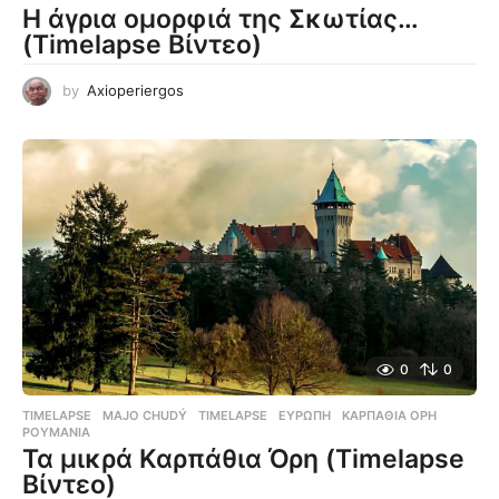
Η άγρια ομορφιά της Σκωτίας…
(Timelapse Βίντεο)
by
Axioperiergos
0
0
TIMELAPSE
MAJO CHUDÝ
,
TIMELAPSE
,
ΕΥΡΏΠΗ
,
ΚΑΡΠΆΘΙΑ ΌΡΗ
,
ΡΟΥΜΑΝΊΑ
Τα μικρά Καρπάθια Όρη (Timelapse
Βίντεο)