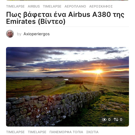
TIMELAPSE
AIRBUS
,
TIMELAPSE
,
ΑΕΡΟΠΛΆΝΟ
,
ΑΕΡΟΣΚΆΦΟΣ
Πως βάφεται ένα Airbus A380 της
Emirates (Βίντεο)
by
Axioperiergos
0
0
TIMELAPSE
TIMELAPSE
,
ΠΑΝΈΜΟΡΦΑ ΤΟΠΊΑ
,
ΣΚΩΤΊΑ