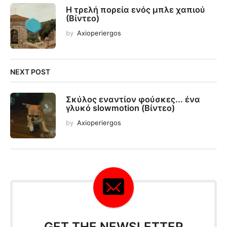
Η τρελή πορεία ενός μπλε χαπιού
(Βίντεο)
by
Axioperiergos
NEXT POST
Σκύλος εναντίον φούσκες... ένα
γλυκό slowmotion (Βίντεο)
by
Axioperiergos
GET THE NEWSLETTER