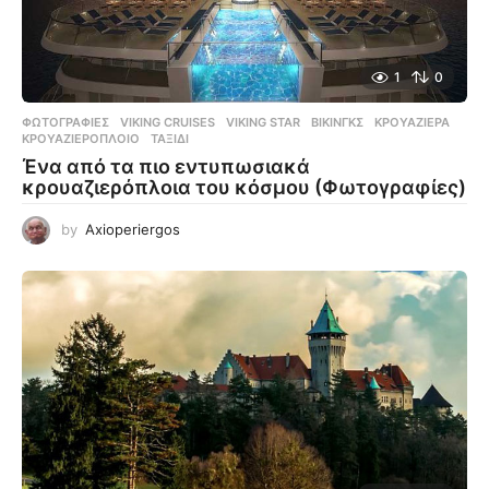
1
0
ΦΩΤΟΓΡΑΦΊΕΣ
VIKING CRUISES
,
VIKING STAR
,
ΒΊΚΙΝΓΚΣ
,
ΚΡΟΥΑΖΙΈΡΑ
,
ΚΡΟΥΑΖΙΕΡΌΠΛΟΙΟ
,
ΤΑΞΊΔΙ
Ένα από τα πιο εντυπωσιακά
κρουαζιερόπλοια του κόσμου (Φωτογραφίες)
by
Axioperiergos