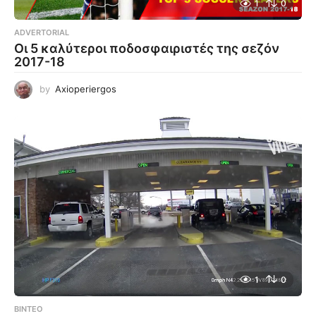
1
0
ADVERTORIAL
Οι 5 καλύτεροι ποδοσφαιριστές της σεζόν
2017-18
by
Axioperiergos
1
0
ΒΊΝΤΕΟ