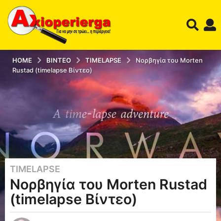
HOME
ΒΊΝΤΕΟ
TIMELAPSE
Νορβηγία του Morten
Rustad (timelapse Βίντεο)
TIMELAPSE
1
Νορβηγία του Morten Rustad
2
έ
(timelapse Βίντεο)
τ
η