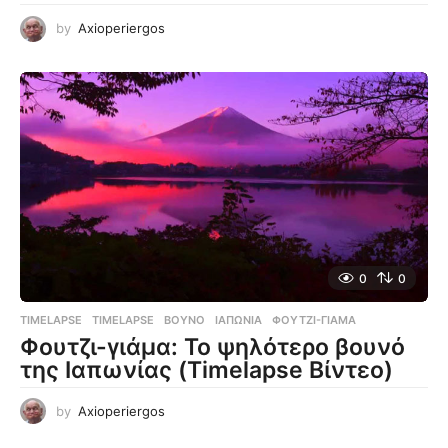
by
Axioperiergos
0
0
TIMELAPSE
TIMELAPSE
,
ΒΟΥΝΌ
,
ΙΑΠΩΝΊΑ
,
ΦΟΥΤΖΙ-ΓΙΆΜΑ
Φουτζι-γιάμα: Το ψηλότερο βουνό
της Ιαπωνίας (Timelapse Βίντεο)
by
Axioperiergos