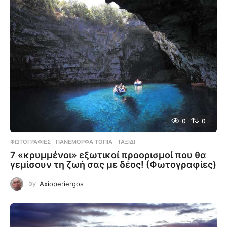
0
0
ΦΩΤΟΓΡΑΦΊΕΣ
ΠΑΝΈΜΟΡΦΑ ΤΟΠΊΑ
,
ΤΑΞΊΔΙ
7 «κρυμμένοι» εξωτικοί προορισμοί που θα
γεμίσουν τη ζωή σας με δέος! (Φωτογραφίες)
by
Axioperiergos