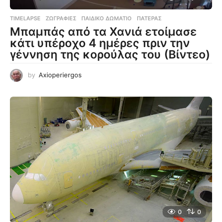
TIMELAPSE
ΖΩΓΡΑΦΙΈΣ
,
ΠΑΙΔΙΚΌ ΔΩΜΆΤΙΟ
,
ΠΑΤΈΡΑΣ
Μπαμπάς από τα Χανιά ετοίμασε
κάτι υπέροχο 4 ημέρες πριν την
γέννηση της κορούλας του (Βίντεο)
by
Axioperiergos
0
0