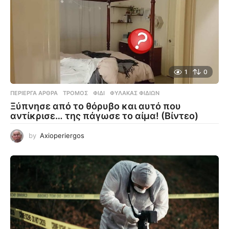
1
0
ΠΕΡΊΕΡΓΑ ΆΡΘΡΑ
ΤΡΌΜΟΣ
,
ΦΊΔΙ
,
ΦΎΛΑΚΑΣ ΦΙΔΙΏΝ
Ξύπνησε από το θόρυβο και αυτό που
αντίκρισε… της πάγωσε το αίμα! (Βίντεο)
by
Axioperiergos