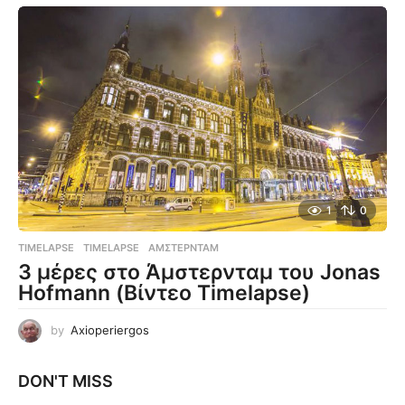
1
0
TIMELAPSE
TIMELAPSE
,
ΆΜΣΤΕΡΝΤΑΜ
3 μέρες στο Άμστερνταμ του Jonas
Hofmann (Βίντεο Timelapse)
by
Axioperiergos
DON'T MISS