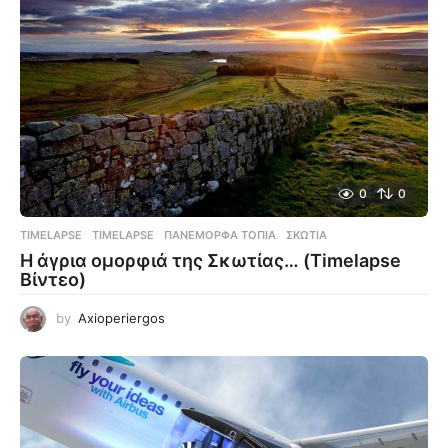
0
0
TIMELAPSE
TIMELAPSE
,
ΠΑΝΈΜΟΡΦΑ ΤΟΠΊΑ
,
ΣΚΩΤΊΑ
Η άγρια ομορφιά της Σκωτίας… (Timelapse
Βίντεο)
by
Axioperiergos