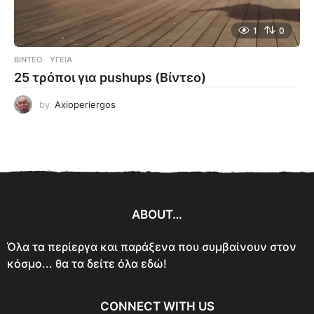
1
0
ΒΊΝΤΕΟ
ΥΓΕΊΑ
25 τρόποι για pushups (Βίντεο)
by
Axioperiergos
ABOUT…
Όλα τα περίεργα και παράξενα που συμβαίνουν στον
κόσμο... θα τα δείτε όλα εδώ!
CONNECT WITH US