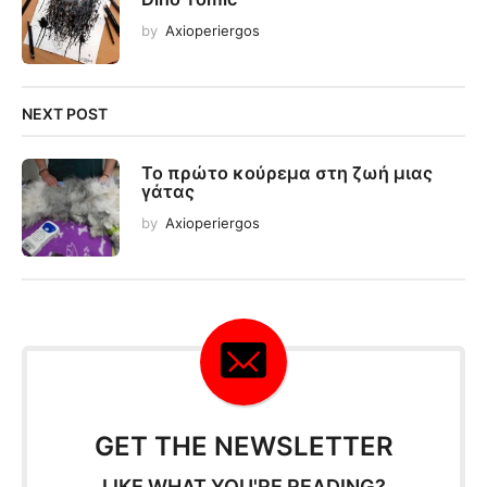
by
Axioperiergos
NEXT POST
Το πρώτο κούρεμα στη ζωή μιας
γάτας
by
Axioperiergos
GET THE NEWSLETTER
LIKE WHAT YOU'RE READING?