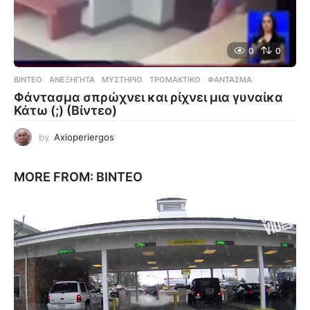
0
0
ΒΊΝΤΕΟ
ΑΝΕΞΉΓΗΤΑ
,
ΜΥΣΤΉΡΙΟ
,
ΤΡΟΜΑΚΤΙΚΌ
,
ΦΆΝΤΑΣΜΑ
Φάντασμα σπρώχνει και ρίχνει μια γυναίκα
Κάτω (;) (Βίντεο)
by
Axioperiergos
MORE FROM:
ΒΊΝΤΕΟ