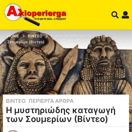
HOME
ΒΊΝΤΕΟ
H μυστηριώδης καταγωγή των
Σουμερίων (Βίντεο)
ΒΊΝΤΕΟ
,
ΠΕΡΊΕΡΓΑ ΆΡΘΡΑ
1
H μυστηριώδης καταγωγή
2
έ
των Σουμερίων (Βίντεο)
τ
η