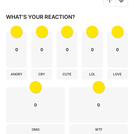
i
o
WHAT'S YOUR REACTION?
n
0
0
0
0
0
ANGRY
CRY
CUTE
LOL
LOVE
0
0
OMG
WTF