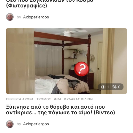
(Φωτογραφίες)
by
Axioperiergos
1
0
ΠΕΡΊΕΡΓΑ ΆΡΘΡΑ
ΤΡΌΜΟΣ
,
ΦΊΔΙ
,
ΦΎΛΑΚΑΣ ΦΙΔΙΏΝ
Ξύπνησε από το θόρυβο και αυτό που
αντίκρισε… της πάγωσε το αίμα! (Βίντεο)
by
Axioperiergos