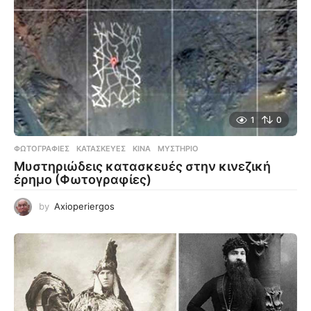
1
0
ΦΩΤΟΓΡΑΦΊΕΣ
ΚΑΤΑΣΚΕΥΈΣ
,
ΚΊΝΑ
,
ΜΥΣΤΉΡΙΟ
Μυστηριώδεις κατασκευές στην κινεζική
έρημο (Φωτογραφίες)
by
Axioperiergos