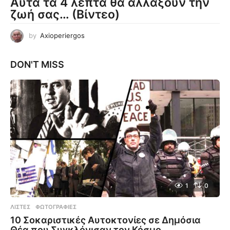
Αυτά τα 4 λεπτά θα αλλάξουν την
ζωή σας… (Βίντεο)
by
Axioperiergos
DON'T MISS
1
0
ΛΊΣΤΕΣ
,
ΦΩΤΟΓΡΑΦΊΕΣ
10 Σοκαριστικές Αυτοκτονίες σε Δημόσια
Θέα που Συγκλόνισαν τον Κόσμο