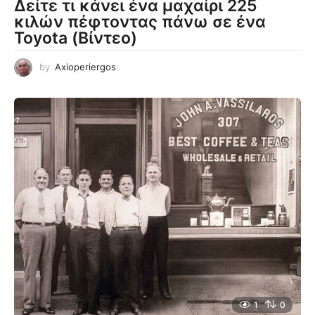
Δείτε τι κάνει ένα μαχαίρι 225
κιλών πέφτοντας πάνω σε ένα
Toyota (Βίντεο)
by
Axioperiergos
1
0