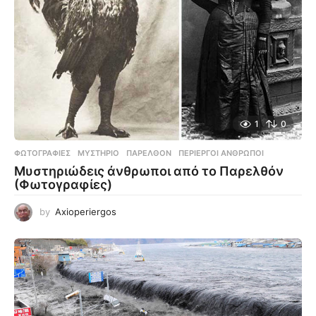
1
0
ΦΩΤΟΓΡΑΦΊΕΣ
ΜΥΣΤΉΡΙΟ
,
ΠΑΡΕΛΘΌΝ
,
ΠΕΡΊΕΡΓΟΙ ΆΝΘΡΩΠΟΙ
Μυστηριώδεις άνθρωποι από το Παρελθόν
(Φωτογραφίες)
by
Axioperiergos