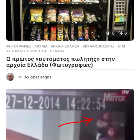
0
0
ΦΩΤΟΓΡΑΦΊΕΣ
ΑΡΧΑΊΑ
,
ΑΡΧΑΊΑ ΕΛΛΆΔΑ
,
ΑΡΧΑΊΟΣ ΚΌΣΜΟΣ
,
ΑΤΜ
,
ΑΥΤΌΜΑΤΟΣ ΠΩΛΗΤΉΣ
,
ΕΛΛΆΔΑ
Ο πρώτος «αυτόματος πωλητής» στην
αρχαία Ελλάδα (Φωτογραφίες)
by
Axioperiergos