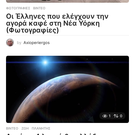
ΦΩΤΟΓΡΑΦΊΕΣ
,
ΒΊΝΤΕΟ
Οι Έλληνες που ελέγχουν την
αγορά καφέ στη Νέα Υόρκη
(Φωτογραφίες)
by
Axioperiergos
1
0
ΒΊΝΤΕΟ
ΖΩΉ
,
ΠΛΑΝΉΤΗΣ