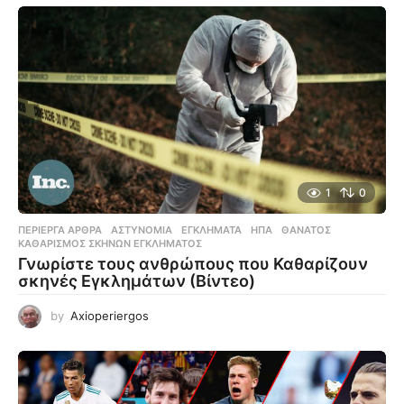
1
0
ΠΕΡΊΕΡΓΑ ΆΡΘΡΑ
ΑΣΤΥΝΟΜΊΑ
,
ΕΓΚΛΉΜΑΤΑ
,
ΗΠΑ
,
ΘΆΝΑΤΟΣ
,
ΚΑΘΑΡΙΣΜΌΣ ΣΚΗΝΏΝ ΕΓΚΛΉΜΑΤΟΣ
Γνωρίστε τους ανθρώπους που Καθαρίζουν
σκηνές Εγκλημάτων (Βίντεο)
by
Axioperiergos