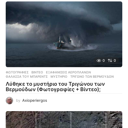
0
0
ΦΩΤΟΓΡΑΦΊΕΣ
,
ΒΊΝΤΕΟ
ΕΞΑΦΑΝΊΣΕΙΣ ΑΕΡΟΠΛΆΝΩΝ
,
ΘΆΛΑΣΣΑ ΤΟΥ ΜΠΆΡΕΝΤΣ
,
ΜΥΣΤΉΡΙΟ
,
ΤΡΊΓΩΝΟ ΤΩΝ ΒΕΡΜΟΎΔΩΝ
Λύθηκε το μυστήριο του Τριγώνου των
Βερμούδων (Φωτογραφίες + Βίντεο);
by
Axioperiergos