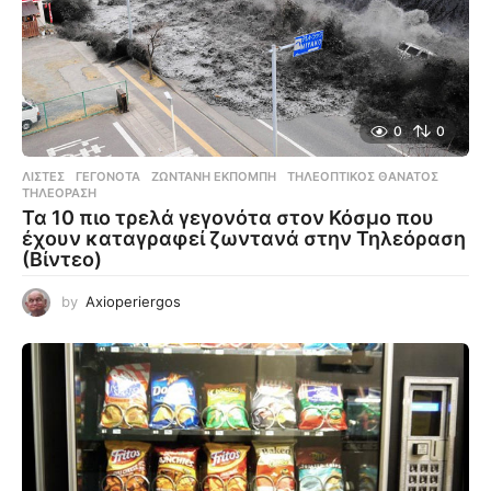
0
0
ΛΊΣΤΕΣ
ΓΕΓΟΝΌΤΑ
,
ΖΩΝΤΑΝΉ ΕΚΠΟΜΠΉ
,
ΤΗΛΕΟΠΤΙΚΌΣ ΘΆΝΑΤΌΣ
,
ΤΗΛΕΌΡΑΣΗ
Τα 10 πιο τρελά γεγονότα στον Κόσμο που
έχουν καταγραφεί ζωντανά στην Τηλεόραση
(Βίντεο)
by
Axioperiergos