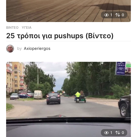
1
0
ΒΊΝΤΕΟ
ΥΓΕΊΑ
25 τρόποι για pushups (Βίντεο)
by
Axioperiergos
1
0