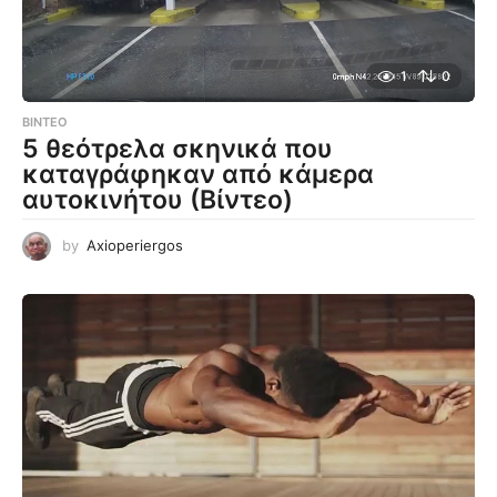
1
0
ΒΊΝΤΕΟ
5 θεότρελα σκηνικά που
καταγράφηκαν από κάμερα
αυτοκινήτου (Βίντεο)
by
Axioperiergos