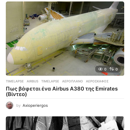
0
0
TIMELAPSE
AIRBUS
,
TIMELAPSE
,
ΑΕΡΟΠΛΆΝΟ
,
ΑΕΡΟΣΚΆΦΟΣ
Πως βάφεται ένα Airbus A380 της Emirates
(Βίντεο)
by
Axioperiergos