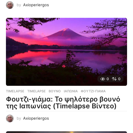
by
Axioperiergos
0
0
TIMELAPSE
TIMELAPSE
,
ΒΟΥΝΌ
,
ΙΑΠΩΝΊΑ
,
ΦΟΥΤΖΙ-ΓΙΆΜΑ
Φουτζι-γιάμα: Το ψηλότερο βουνό
της Ιαπωνίας (Timelapse Βίντεο)
by
Axioperiergos