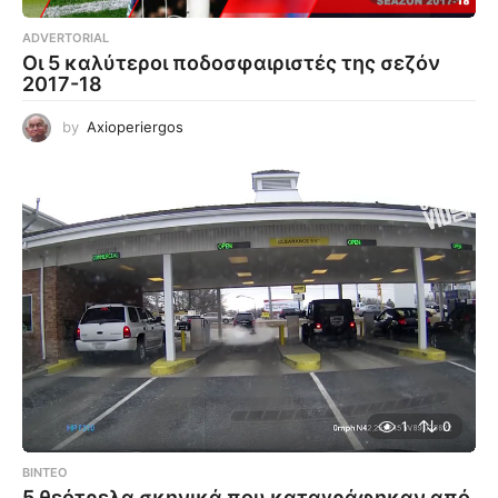
ADVERTORIAL
Οι 5 καλύτεροι ποδοσφαιριστές της σεζόν
2017-18
by
Axioperiergos
1
0
ΒΊΝΤΕΟ
5 θεότρελα σκηνικά που καταγράφηκαν από