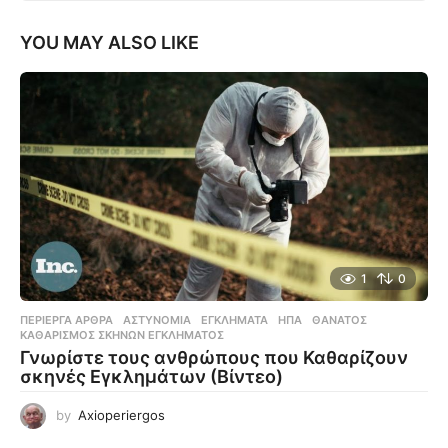
YOU MAY ALSO LIKE
1
0
ΠΕΡΊΕΡΓΑ ΆΡΘΡΑ
ΑΣΤΥΝΟΜΊΑ
,
ΕΓΚΛΉΜΑΤΑ
,
ΗΠΑ
,
ΘΆΝΑΤΟΣ
,
ΚΑΘΑΡΙΣΜΌΣ ΣΚΗΝΏΝ ΕΓΚΛΉΜΑΤΟΣ
Γνωρίστε τους ανθρώπους που Καθαρίζουν
σκηνές Εγκλημάτων (Βίντεο)
by
Axioperiergos