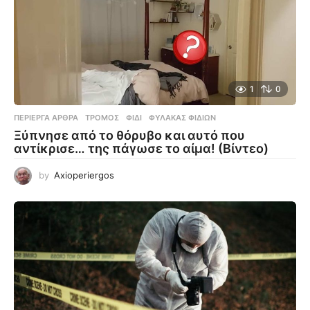
1
0
ΠΕΡΊΕΡΓΑ ΆΡΘΡΑ
ΤΡΌΜΟΣ
,
ΦΊΔΙ
,
ΦΎΛΑΚΑΣ ΦΙΔΙΏΝ
Ξύπνησε από το θόρυβο και αυτό που
αντίκρισε… της πάγωσε το αίμα! (Βίντεο)
by
Axioperiergos