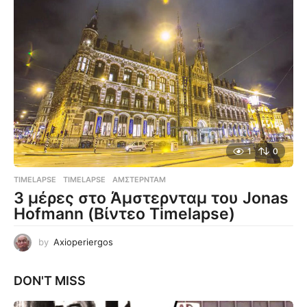
1
0
TIMELAPSE
TIMELAPSE
,
ΆΜΣΤΕΡΝΤΑΜ
3 μέρες στο Άμστερνταμ του Jonas
Hofmann (Βίντεο Timelapse)
by
Axioperiergos
DON'T MISS