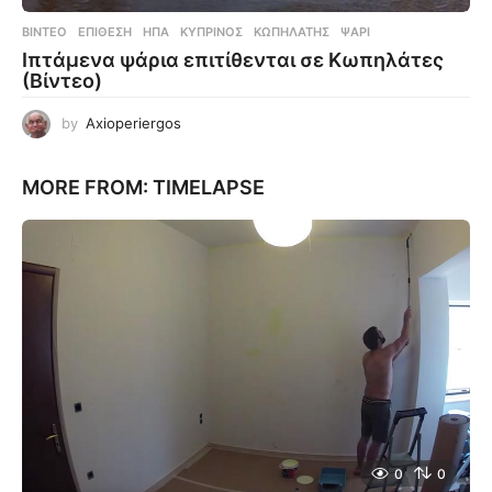
ΒΊΝΤΕΟ
ΕΠΊΘΕΣΗ
,
ΗΠΑ
,
ΚΥΠΡΊΝΟΣ
,
ΚΩΠΗΛΆΤΗΣ
,
ΨΆΡΙ
Ιπτάμενα ψάρια επιτίθενται σε Κωπηλάτες
(Βίντεο)
by
Axioperiergos
MORE FROM:
TIMELAPSE
0
0