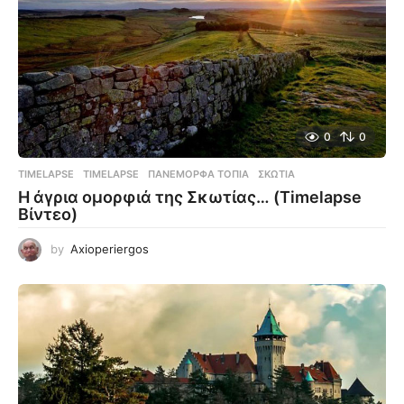
0
0
TIMELAPSE
TIMELAPSE
,
ΠΑΝΈΜΟΡΦΑ ΤΟΠΊΑ
,
ΣΚΩΤΊΑ
Η άγρια ομορφιά της Σκωτίας… (Timelapse
Βίντεο)
by
Axioperiergos