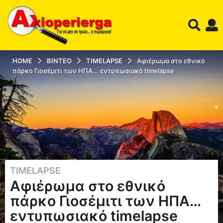
HOME
ΒΊΝΤΕΟ
TIMELAPSE
Αφιέρωμα στο εθνικό
πάρκο Γιοσέμιτι των ΗΠΑ... εντυπωσιακό timelapse
TIMELAPSE
1
Αφιέρωμα στο εθνικό
2
έ
πάρκο Γιοσέμιτι των ΗΠΑ…
τ
εντυπωσιακό timelapse
η