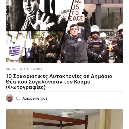
1
0
ΛΊΣΤΕΣ
,
ΦΩΤΟΓΡΑΦΊΕΣ
10 Σοκαριστικές Αυτοκτονίες σε Δημόσια
Θέα που Συγκλόνισαν τον Κόσμο
(Φωτογραφίες)
by
Axioperiergos