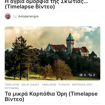
Η άγρια ομορφιά της Σκωτίας…
(Timelapse Βίντεο)
by
Axioperiergos
0
0
TIMELAPSE
MAJO CHUDÝ
,
TIMELAPSE
,
ΕΥΡΏΠΗ
,
ΚΑΡΠΆΘΙΑ ΌΡΗ
,
ΡΟΥΜΑΝΊΑ
Τα μικρά Καρπάθια Όρη (Timelapse
Βίντεο)