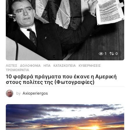
1
0
ΛΊΣΤΕΣ
ΔΟΛΟΦΟΝΊΑ
,
ΗΠΑ
,
ΚΑΤΑΣΚΟΠΕΊΑ
,
ΚΥΒΕΡΝΉΣΕΙΣ
,
ΤΡΟΜΟΚΡΑΤΊΑ
10 φοβερά πράγματα που έκανε η Αμερική
στους πολίτες της (Φωτογραφίες)
by
Axioperiergos