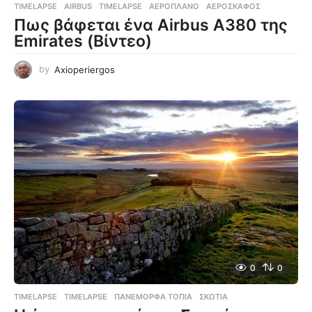
TIMELAPSE
AIRBUS
,
TIMELAPSE
,
ΑΕΡΟΠΛΆΝΟ
,
ΑΕΡΟΣΚΆΦΟΣ
Πως βάφεται ένα Airbus A380 της
Emirates (Βίντεο)
by
Axioperiergos
0
0
TIMELAPSE
TIMELAPSE
,
ΠΑΝΈΜΟΡΦΑ ΤΟΠΊΑ
,
ΣΚΩΤΊΑ