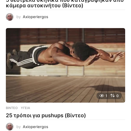
κάμερα αυτοκινήτου (Βίντεο)
by
Axioperiergos
1
0
ΒΊΝΤΕΟ
ΥΓΕΊΑ
25 τρόποι για pushups (Βίντεο)
by
Axioperiergos