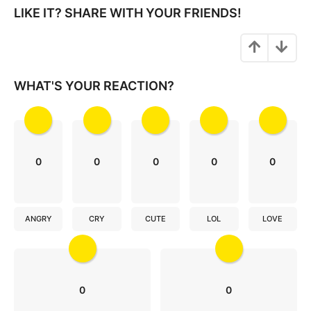
n
LIKE IT? SHARE WITH YOUR FRIENDS!
a
t
i
o
WHAT'S YOUR REACTION?
n
0
0
0
0
0
ANGRY
CRY
CUTE
LOL
LOVE
0
0