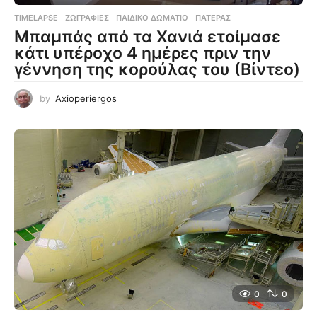
TIMELAPSE
ΖΩΓΡΑΦΙΈΣ
,
ΠΑΙΔΙΚΌ ΔΩΜΆΤΙΟ
,
ΠΑΤΈΡΑΣ
Μπαμπάς από τα Χανιά ετοίμασε
κάτι υπέροχο 4 ημέρες πριν την
γέννηση της κορούλας του (Βίντεο)
by
Axioperiergos
0
0