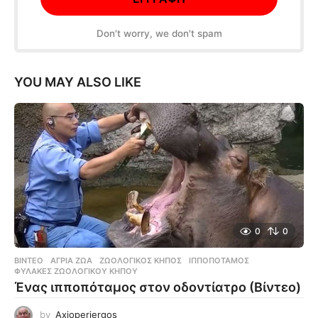
Don't worry, we don't spam
YOU MAY ALSO LIKE
0
0
ΒΊΝΤΕΟ
ΆΓΡΙΑ ΖΏΑ
,
ΖΩΟΛΟΓΙΚΌΣ ΚΉΠΟΣ
,
ΙΠΠΟΠΌΤΑΜΟΣ
,
ΦΎΛΑΚΕΣ ΖΩΟΛΟΓΙΚΟΎ ΚΉΠΟΥ
Ένας ιπποπόταμος στον οδοντίατρο (Βίντεο)
by
Axioperiergos