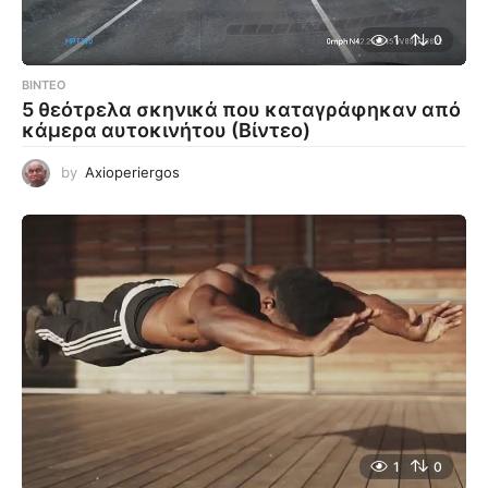
1
0
ΒΊΝΤΕΟ
5 θεότρελα σκηνικά που καταγράφηκαν από
κάμερα αυτοκινήτου (Βίντεο)
by
Axioperiergos
1
0