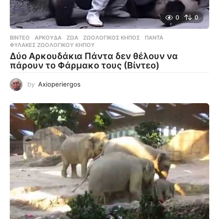
0
0
ΒΊΝΤΕΟ
ΑΡΚΟΎΔΑ
,
ΖΏΑ
,
ΖΩΟΛΟΓΙΚΌΣ ΚΉΠΟΣ
,
ΠΆΝΤΑ
,
ΦΎΛΑΚΕΣ ΖΩΟΛΟΓΙΚΟΎ ΚΉΠΟΥ
Δύο Αρκουδάκια Πάντα δεν θέλουν να
πάρουν το Φάρμακο τους (Βίντεο)
by
Axioperiergos