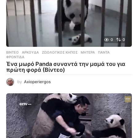
0
0
ΒΊΝΤΕΟ
ΑΡΚΟΎΔΑ
,
ΖΩΟΛΟΓΙΚΌΣ ΚΉΠΟΣ
,
ΜΗΤΈΡΑ
,
ΠΆΝΤΑ
,
ΦΡΟΝΤΊΔΑ
Ένα μωρό Panda συναντά την μαμά του για
πρώτη φορά (Βίντεο)
by
Axioperiergos