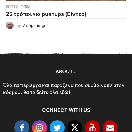
ΒΊΝΤΕΟ
ΥΓΕΊΑ
25 τρόποι για pushups (Βίντεο)
by
Axioperiergos
ABOUT…
Όλα τα περίεργα και παράξενα που συμβαίνουν στον
κόσμο... θα τα δείτε όλα εδώ!
CONNECT WITH US