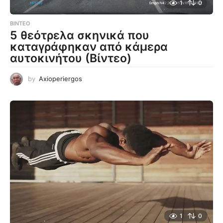
1
0
ΒΊΝΤΕΟ
5 θεότρελα σκηνικά που
καταγράφηκαν από κάμερα
αυτοκινήτου (Βίντεο)
by
Axioperiergos
1
0