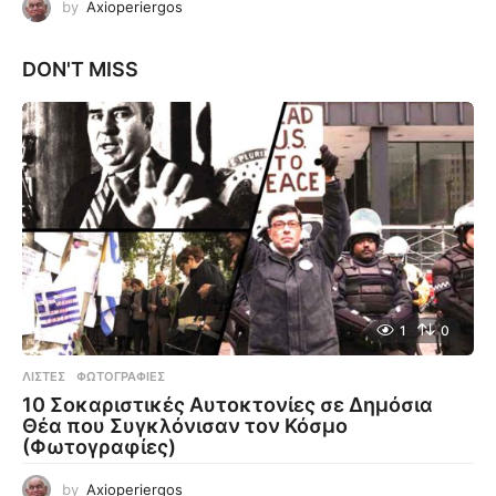
by
Axioperiergos
DON'T MISS
1
0
ΛΊΣΤΕΣ
,
ΦΩΤΟΓΡΑΦΊΕΣ
10 Σοκαριστικές Αυτοκτονίες σε Δημόσια
Θέα που Συγκλόνισαν τον Κόσμο
(Φωτογραφίες)
by
Axioperiergos