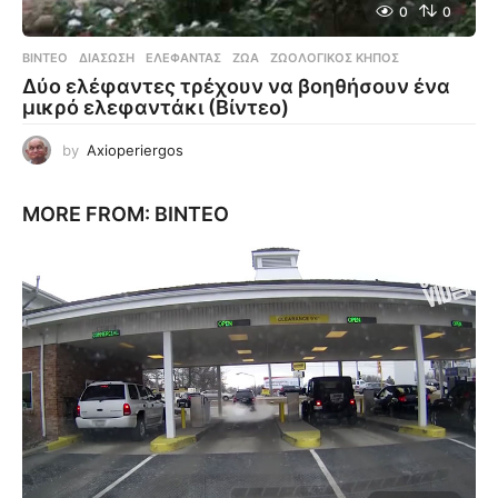
0
0
ΒΊΝΤΕΟ
ΔΙΆΣΩΣΗ
,
ΕΛΈΦΑΝΤΑΣ
,
ΖΏΑ
,
ΖΩΟΛΟΓΙΚΌΣ ΚΉΠΟΣ
Δύο ελέφαντες τρέχουν να βοηθήσουν ένα
μικρό ελεφαντάκι (Βίντεο)
by
Axioperiergos
MORE FROM:
ΒΊΝΤΕΟ