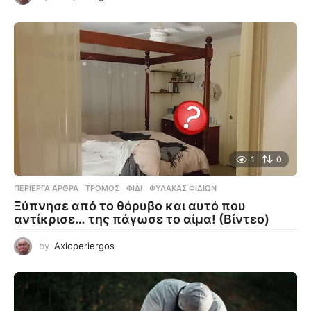
1
0
ΠΕΡΊΕΡΓΑ ΆΡΘΡΑ
ΤΡΌΜΟΣ
,
ΦΊΔΙ
,
ΦΎΛΑΚΑΣ ΦΙΔΙΏΝ
Ξύπνησε από το θόρυβο και αυτό που
αντίκρισε… της πάγωσε το αίμα! (Βίντεο)
by
Axioperiergos