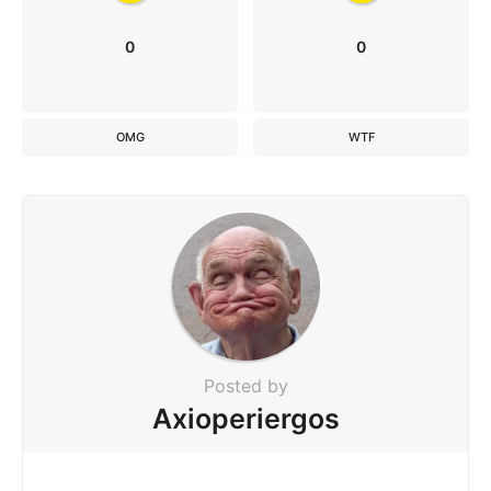
0
0
OMG
WTF
Posted by
Axioperiergos