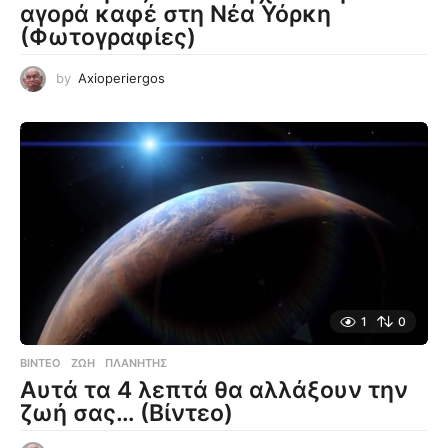
αγορά καφέ στη Νέα Υόρκη
(Φωτογραφίες)
by
Axioperiergos
1
0
ΒΊΝΤΕΟ
ΖΩΉ
,
ΠΛΑΝΉΤΗΣ
Αυτά τα 4 λεπτά θα αλλάξουν την
ζωή σας… (Βίντεο)