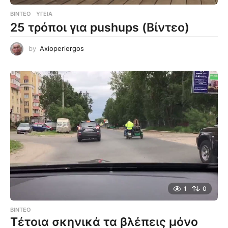
ΒΊΝΤΕΟ
ΥΓΕΊΑ
25 τρόποι για pushups (Βίντεο)
by
Axioperiergos
1
0
ΒΊΝΤΕΟ
Τέτοια σκηνικά τα βλέπεις μόνο