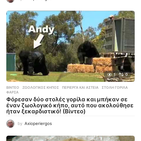
1
0
ΒΊΝΤΕΟ
ΖΩΟΛΟΓΙΚΌΣ ΚΉΠΟΣ
,
ΠΕΡΊΕΡΓΑ ΚΑΙ ΑΣΤΕΊΑ
,
ΣΤΟΛΉ ΓΟΡΊΛΑ
,
ΦΆΡΣΑ
Φόρεσαν δύο στολές γορίλα και μπήκαν σε
έναν ζωολογικό κήπο, αυτό που ακολούθησε
ήταν ξεκαρδιστικό! (Βίντεο)
by
Axioperiergos