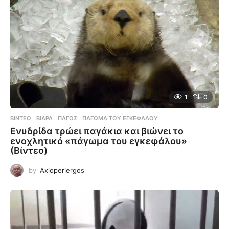
1
0
ΒΊΝΤΕΟ
ΒΊΔΡΑ
,
ΠΆΓΟΣ
,
ΠΆΓΩΜΑ ΤΟΥ ΕΓΚΕΦΆΛΟΥ
Ενυδρίδα τρώει παγάκια και βιώνει το
ενοχλητικό «πάγωμα του εγκεφάλου»
(Βίντεο)
by
Axioperiergos