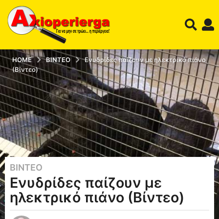
HOME
ΒΊΝΤΕΟ
Ενυδρίδες παίζουν με ηλεκτρικό πιάνο
(Βίντεο)
ΒΊΝΤΕΟ
1
Ενυδρίδες παίζουν με
2
έ
ηλεκτρικό πιάνο (Βίντεο)
τ
η