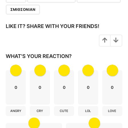
g
ΣΜΙΘΣΌΝΙΑΝ
i
n
LIKE IT? SHARE WITH YOUR FRIENDS!
a
t
i
o
WHAT'S YOUR REACTION?
n
0
0
0
0
0
ANGRY
CRY
CUTE
LOL
LOVE