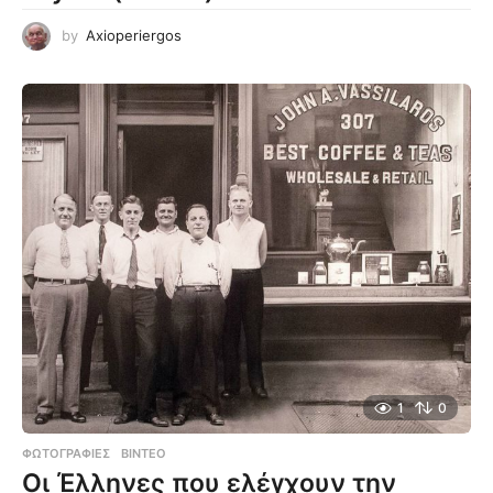
by
Axioperiergos
1
0
ΦΩΤΟΓΡΑΦΊΕΣ
,
ΒΊΝΤΕΟ
Οι Έλληνες που ελέγχουν την