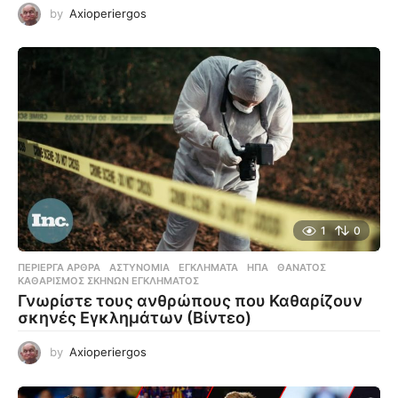
by
Axioperiergos
1
0
ΠΕΡΊΕΡΓΑ ΆΡΘΡΑ
ΑΣΤΥΝΟΜΊΑ
,
ΕΓΚΛΉΜΑΤΑ
,
ΗΠΑ
,
ΘΆΝΑΤΟΣ
,
ΚΑΘΑΡΙΣΜΌΣ ΣΚΗΝΏΝ ΕΓΚΛΉΜΑΤΟΣ
Γνωρίστε τους ανθρώπους που Καθαρίζουν
σκηνές Εγκλημάτων (Βίντεο)
by
Axioperiergos