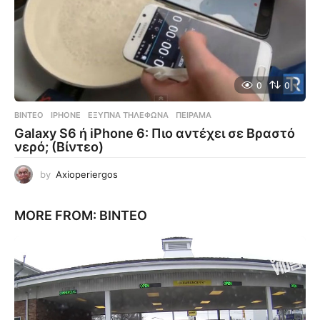
0
0
ΒΊΝΤΕΟ
IPHONE
,
ΈΞΥΠΝΑ ΤΗΛΈΦΩΝΑ
,
ΠΕΊΡΑΜΑ
Galaxy S6 ή iPhone 6: Πιο αντέχει σε Βραστό
νερό; (Βίντεο)
by
Axioperiergos
MORE FROM:
ΒΊΝΤΕΟ