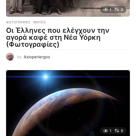
1
0
ΦΩΤΟΓΡΑΦΊΕΣ
,
ΒΊΝΤΕΟ
Οι Έλληνες που ελέγχουν την
αγορά καφέ στη Νέα Υόρκη
(Φωτογραφίες)
by
Axioperiergos
1
0