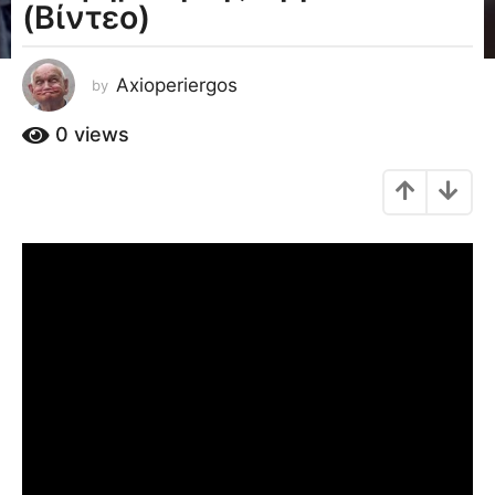
(Βίντεο)
a
g
o
Axioperiergos
by
1
1
0
views
έ
τ
η
a
g
o