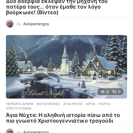
Δύο αδέρφια έκλεψαν την μηχανή του
πατέρα τους… όταν έμαθε τον λόγο
βούρκωσε! (Βίντεο)
by
Axioperiergos
0
0
ΠΕΡΊΕΡΓΑ ΆΡΘΡΑ
,
ΦΩΤΟΓΡΑΦΊΕΣ
ΆΓΙΑ ΝΎΧΤΑ
,
ΑΡΓΊΑ
,
ΓΙΟΡΤΉ
,
ΧΡΙΣΤΟΎΓΕΝΝΑ
Άγια Νύχτα: Η αληθινή ιστορία πίσω από το
πιο γνωστό Χριστουγεννιάτικο τραγούδι
by
Axioperiergos