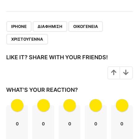
s
t
P
,
,
,
a
IPHONE
ΔΙΑΦΉΜΙΣΗ
ΟΙΚΟΓΈΝΕΙΑ
g
ΧΡΙΣΤΟΎΓΕΝΝΑ
i
n
LIKE IT? SHARE WITH YOUR FRIENDS!
a
t
i
o
WHAT'S YOUR REACTION?
n
0
0
0
0
0