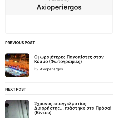
Axioperiergos
PREVIOUS POST
Οι ωραιότερες Παγοπίστες στον
Κόσμο (Φωτογραφίες)
by
Axioperiergos
NEXT POST
2χρονος επαγγελματίας
Διαρρήκτης... πιάστηκε στα Πράσα!
(Βίντεο)