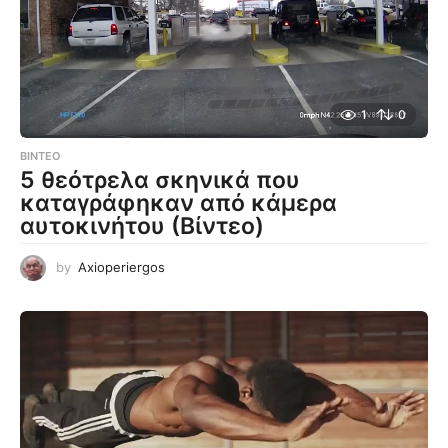
1
0
ΒΊΝΤΕΟ
5 θεότρελα σκηνικά που
καταγράφηκαν από κάμερα
αυτοκινήτου (Βίντεο)
by
Axioperiergos