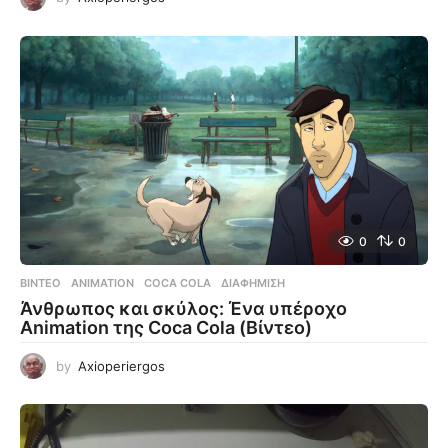
0
0
ΒΊΝΤΕΟ
ANIMATION
,
COCA COLA
,
ΔΙΑΦΉΜΙΣΗ
Άνθρωπος και σκύλος: Ένα υπέροχο
Animation της Coca Cola (Βίντεο)
by
Axioperiergos