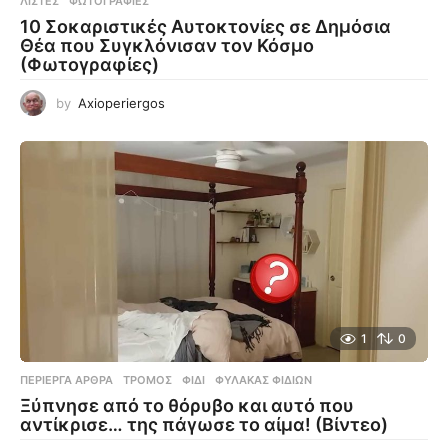
ΛΊΣΤΕΣ
,
ΦΩΤΟΓΡΑΦΊΕΣ
10 Σοκαριστικές Αυτοκτονίες σε Δημόσια
Θέα που Συγκλόνισαν τον Κόσμο
(Φωτογραφίες)
by
Axioperiergos
1
0
ΠΕΡΊΕΡΓΑ ΆΡΘΡΑ
ΤΡΌΜΟΣ
,
ΦΊΔΙ
,
ΦΎΛΑΚΑΣ ΦΙΔΙΏΝ
Ξύπνησε από το θόρυβο και αυτό που
αντίκρισε… της πάγωσε το αίμα! (Βίντεο)