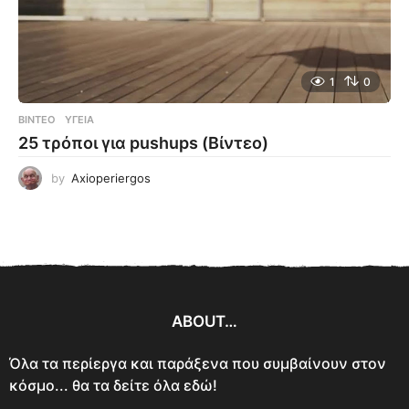
1
0
ΒΊΝΤΕΟ
ΥΓΕΊΑ
25 τρόποι για pushups (Βίντεο)
by
Axioperiergos
ABOUT…
Όλα τα περίεργα και παράξενα που συμβαίνουν στον
κόσμο... θα τα δείτε όλα εδώ!