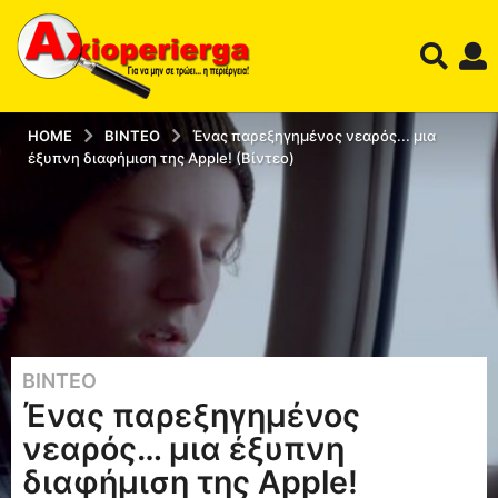
HOME
ΒΊΝΤΕΟ
Ένας παρεξηγημένος νεαρός... μια
έξυπνη διαφήμιση της Apple! (Βίντεο)
ΒΊΝΤΕΟ
1
Ένας παρεξηγημένος
3
έ
νεαρός… μια έξυπνη
τ
διαφήμιση της Apple!
η