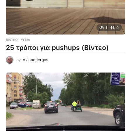
1
0
ΒΊΝΤΕΟ
ΥΓΕΊΑ
25 τρόποι για pushups (Βίντεο)
by
Axioperiergos