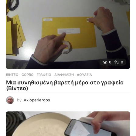
0
0
ΒΊΝΤΕΟ
GOPRO
,
ΓΡΑΦΕΊΟ
,
ΔΙΑΦΉΜΙΣΗ
,
ΔΟΥΛΕΙΆ
Μια συνηθισμένη βαρετή μέρα στο γραφείο
(Βίντεο)
by
Axioperiergos