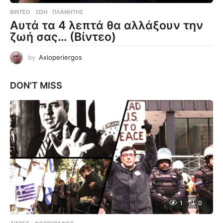
ΒΊΝΤΕΟ
ΖΩΉ
,
ΠΛΑΝΉΤΗΣ
Αυτά τα 4 λεπτά θα αλλάξουν την
ζωή σας… (Βίντεο)
by
Axioperiergos
DON'T MISS
1
0