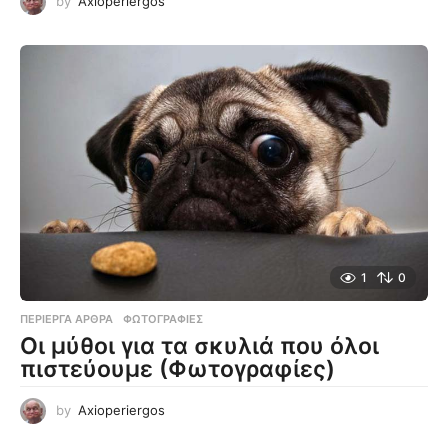
by
Axioperiergos
1
0
ΠΕΡΊΕΡΓΑ ΆΡΘΡΑ
,
ΦΩΤΟΓΡΑΦΊΕΣ
Οι μύθοι για τα σκυλιά που όλοι
πιστεύουμε (Φωτογραφίες)
by
Axioperiergos