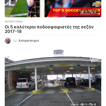
1
0
ADVERTORIAL
Οι 5 καλύτεροι ποδοσφαιριστές της σεζόν
2017-18
by
Axioperiergos
1
0