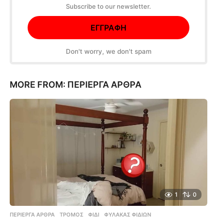
Subscribe to our newsletter.
Don't worry, we don't spam
MORE FROM:
ΠΕΡΊΕΡΓΑ ΆΡΘΡΑ
1
0
ΠΕΡΊΕΡΓΑ ΆΡΘΡΑ
ΤΡΌΜΟΣ
,
ΦΊΔΙ
,
ΦΎΛΑΚΑΣ ΦΙΔΙΏΝ