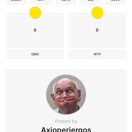
0
0
OMG
WTF
Posted by
Axioperiergos