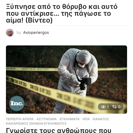
Ξύπνησε από το θόρυβο και αυτό
που αντίκρισε… της πάγωσε το
αίμα! (Βίντεο)
by
Axioperiergos
1
0
ΠΕΡΊΕΡΓΑ ΆΡΘΡΑ
ΑΣΤΥΝΟΜΊΑ
,
ΕΓΚΛΉΜΑΤΑ
,
ΗΠΑ
,
ΘΆΝΑΤΟΣ
,
ΚΑΘΑΡΙΣΜΌΣ ΣΚΗΝΏΝ ΕΓΚΛΉΜΑΤΟΣ
Γνωρίστε τους ανθρώπους που