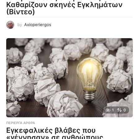
Καθαρίζουν σκηνές Εγκλημάτων
(Βίντεο)
by
Axioperiergos
1
0
ΠΕΡΊΕΡΓΑ ΆΡΘΡΑ
Εγκεφαλικές βλάβες που
«γέννησαν» σε ανθρώπους