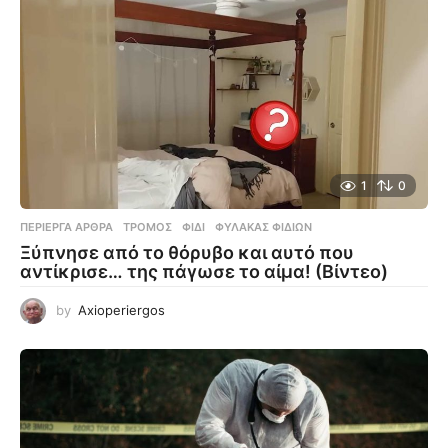
1
0
ΠΕΡΊΕΡΓΑ ΆΡΘΡΑ
ΤΡΌΜΟΣ
,
ΦΊΔΙ
,
ΦΎΛΑΚΑΣ ΦΙΔΙΏΝ
Ξύπνησε από το θόρυβο και αυτό που
αντίκρισε… της πάγωσε το αίμα! (Βίντεο)
by
Axioperiergos