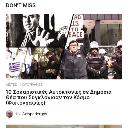
DON'T MISS
1
0
ΛΊΣΤΕΣ
,
ΦΩΤΟΓΡΑΦΊΕΣ
10 Σοκαριστικές Αυτοκτονίες σε Δημόσια
Θέα που Συγκλόνισαν τον Κόσμο
(Φωτογραφίες)
by
Axioperiergos