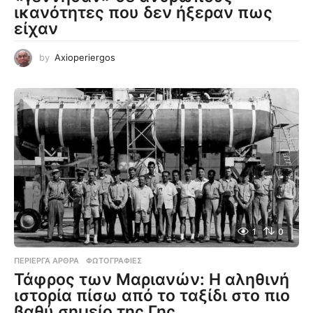
ικανότητες που δεν ήξεραν πως
είχαν
by
Axioperiergos
1
0
ΠΕΡΊΕΡΓΑ ΆΡΘΡΑ
,
ΦΩΤΟΓΡΑΦΊΕΣ
Τάφρος των Μαριανών: Η αληθινή
ιστορία πίσω από το ταξίδι στο πιο
βαθύ σημείο της Γης