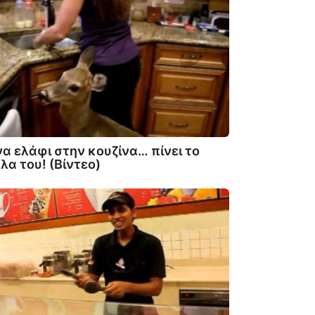
α ελάφι στην κουζίνα… πίνει το
λα του! (Βίντεο)