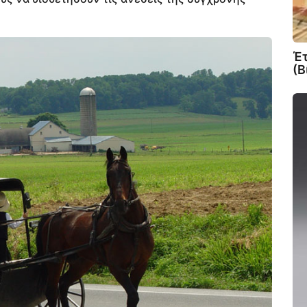
Έτ
(Β