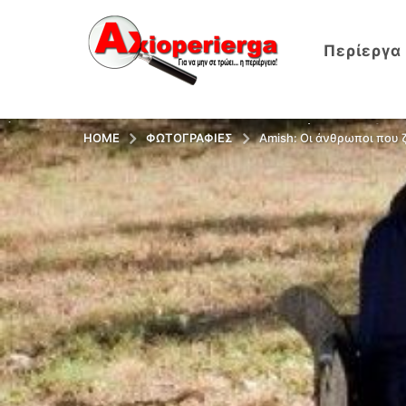
Περίεργα
HOME
ΦΩΤΟΓΡΑΦΊΕΣ
Amish: Οι άνθρωποι που 