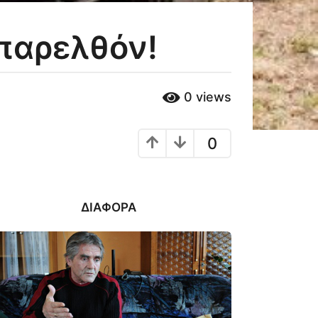
 παρελθόν!
0
views
0
ΔΙΆΦΟΡΑ