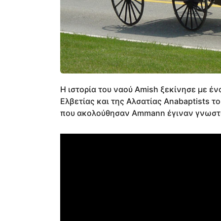
Η ιστορία του ναού Amish ξεκίνησε με έν
Ελβετίας και της Αλσατίας Anabaptists τ
που ακολούθησαν Ammann έγιναν γνωστο