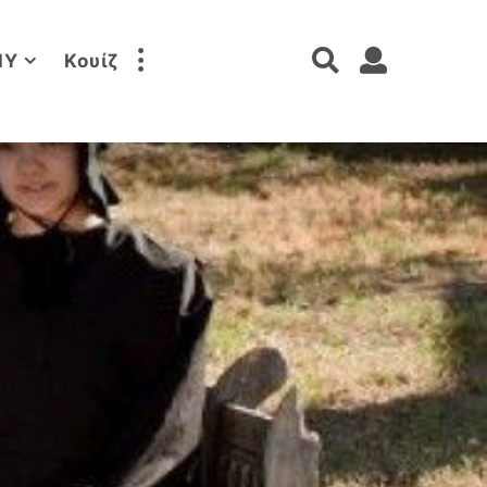
IY
Κουίζ