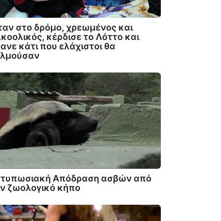
αν στο δρόμο, χρεωμένος και
κοολικός, κέρδισε το Λόττο και
ανε κάτι που ελάχιστοι θα
ολμούσαν
ντυπωσιακή Απόδραση ασβών από
ν ζωολογικό κήπο