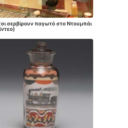
σι σερβίρουν παγωτό στο Ντουμπάι
ίντεο)