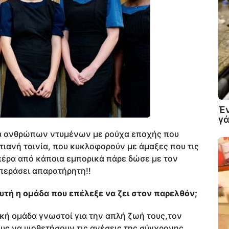
Έν
γά
να ανθρώπων ντυμένων με ρούχα εποχής που
ιανή ταινία, που κυκλοφορούν με άμαξες που τις
πέρα από κάποια εμπορικά πάρε δώσε με τον
περάσει απαρατήρητη!!
υτή η ομάδα που επέλεξε να ζει στον παρελθόν;
ική ομάδα γνωστοί για την απλή ζωή τους,τον
υς να υιοθετήσουν τις ανέσεις της σύγχρονης