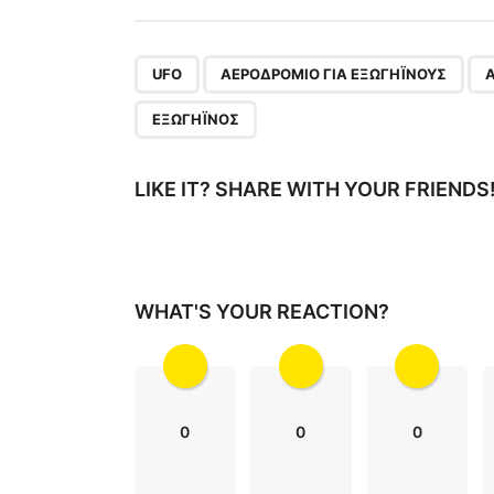
s
t
P
,
,
UFO
ΑΕΡΟΔΡΌΜΙΟ ΓΙΑ ΕΞΩΓΉΙΝΟΥΣ
a
ΕΞΩΓΉΙΝΟΣ
g
i
LIKE IT? SHARE WITH YOUR FRIENDS
n
a
t
WHAT'S YOUR REACTION?
i
o
n
0
0
0