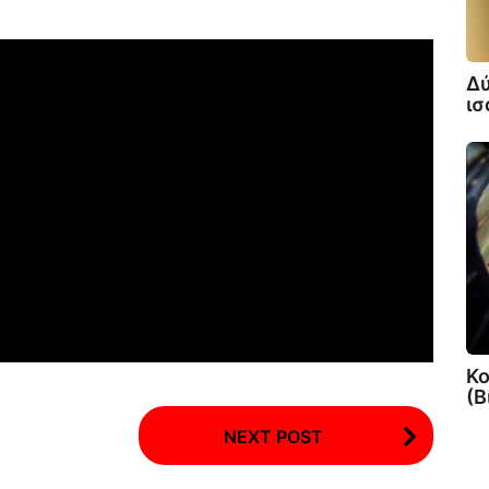
Δύ
ισ
Κο
(Β
NEXT POST