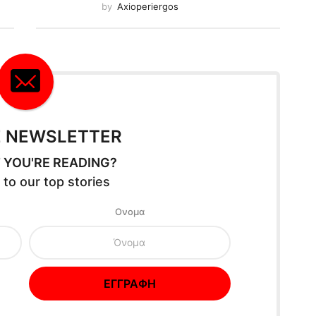
by
Axioperiergos
E NEWSLETTER
 YOU'RE READING?
 to our top stories
Oνομα