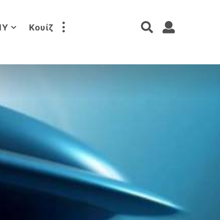
IY
Κουίζ