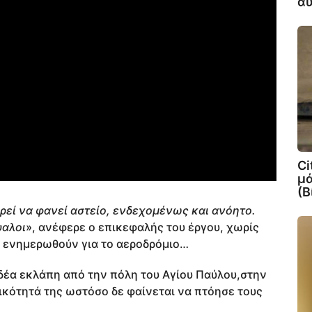
αυ
Ci
μά
(Β
ρεί να φανεί αστείο, ενδεχομένως και ανόητο.
υαλοι
», ανέφερε ο επικεφαλής του έργου, χωρίς
α ενημερωθούν για το αεροδρόμιο…
ιδέα εκλάπη από την πόλη του Αγίου Παύλου,στην
κότητά της ωστόσο δε φαίνεται να πτόησε τους