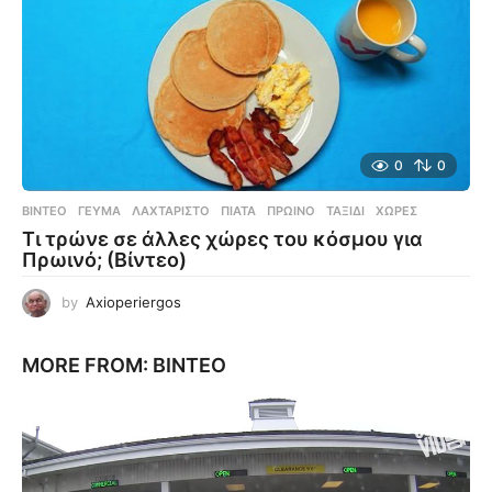
0
0
ΒΊΝΤΕΟ
ΓΕΎΜΑ
,
ΛΑΧΤΑΡΙΣΤΌ
,
ΠΙΆΤΑ
,
ΠΡΩΙΝΌ
,
ΤΑΞΊΔΙ
,
ΧΏΡΕΣ
Τι τρώνε σε άλλες χώρες του κόσμου για
Πρωινό; (Βίντεο)
by
Axioperiergos
MORE FROM:
ΒΊΝΤΕΟ