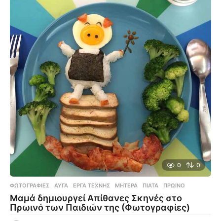
0
0
ΦΩΤΟΓΡΑΦΊΕΣ
ΑΥΓΆ
,
ΈΡΓΑ ΤΈΧΝΗΣ
,
ΜΗΤΈΡΑ
,
ΠΙΆΤΑ
,
ΠΡΩΙΝΌ
Μαμά δημιουργεί Απίθανες Σκηνές στο
Πρωινό των Παιδιών της (Φωτογραφίες)