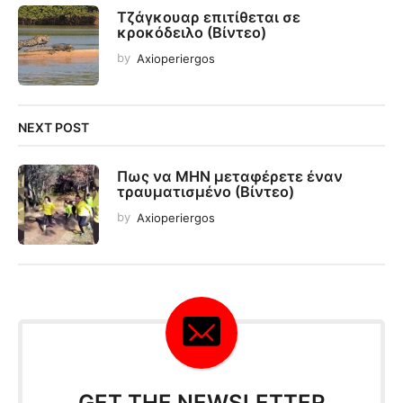
Τζάγκουαρ επιτίθεται σε
κροκόδειλο (Βίντεο)
by
Axioperiergos
NEXT POST
Πως να ΜΗΝ μεταφέρετε έναν
τραυματισμένο (Βίντεο)
by
Axioperiergos
GET THE NEWSLETTER