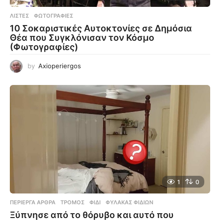
ΛΊΣΤΕΣ
,
ΦΩΤΟΓΡΑΦΊΕΣ
10 Σοκαριστικές Αυτοκτονίες σε Δημόσια
Θέα που Συγκλόνισαν τον Κόσμο
(Φωτογραφίες)
by
Axioperiergos
1
0
ΠΕΡΊΕΡΓΑ ΆΡΘΡΑ
ΤΡΌΜΟΣ
,
ΦΊΔΙ
,
ΦΎΛΑΚΑΣ ΦΙΔΙΏΝ
Ξύπνησε από το θόρυβο και αυτό που