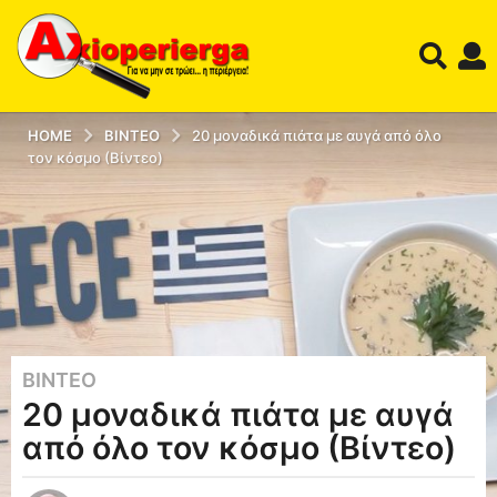
HOME
ΒΊΝΤΕΟ
20 μοναδικά πιάτα με αυγά από όλο
τον κόσμο (Βίντεο)
ΒΊΝΤΕΟ
1
20 μοναδικά πιάτα με αυγά
2
έ
από όλο τον κόσμο (Βίντεο)
τ
η