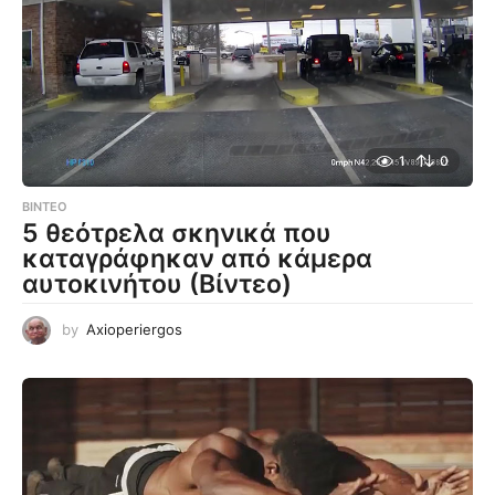
1
0
ΒΊΝΤΕΟ
5 θεότρελα σκηνικά που
καταγράφηκαν από κάμερα
αυτοκινήτου (Βίντεο)
by
Axioperiergos