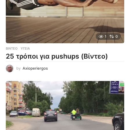
1
0
ΒΊΝΤΕΟ
ΥΓΕΊΑ
25 τρόποι για pushups (Βίντεο)
by
Axioperiergos