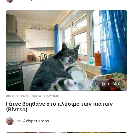
0
0
ΒΊΝΤΕΟ
ΓΆΤΑ
,
ΠΙΆΤΑ
,
ΠΛΎΣΙΜΟ
Γάτες βοηθάνε στο πλύσιμο των πιάτων
(Βίντεο)
by
Axioperiergos