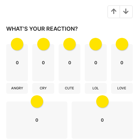
n
a
t
i
WHAT'S YOUR REACTION?
o
n
0
0
0
0
0
ANGRY
CRY
CUTE
LOL
LOVE
0
0