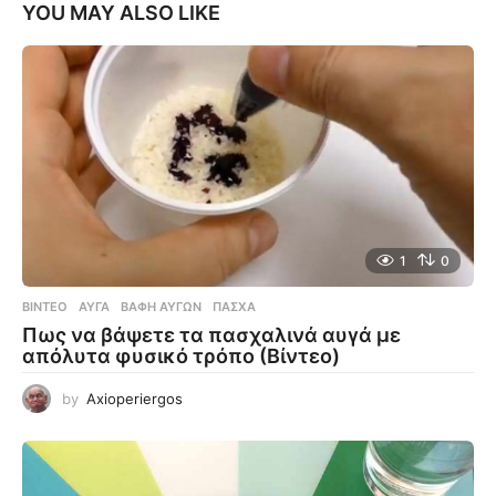
YOU MAY ALSO LIKE
1
0
ΒΊΝΤΕΟ
ΑΥΓΆ
,
ΒΑΦΉ ΑΥΓΏΝ
,
ΠΆΣΧΑ
Πως να βάψετε τα πασχαλινά αυγά με
απόλυτα φυσικό τρόπο (Βίντεο)
by
Axioperiergos