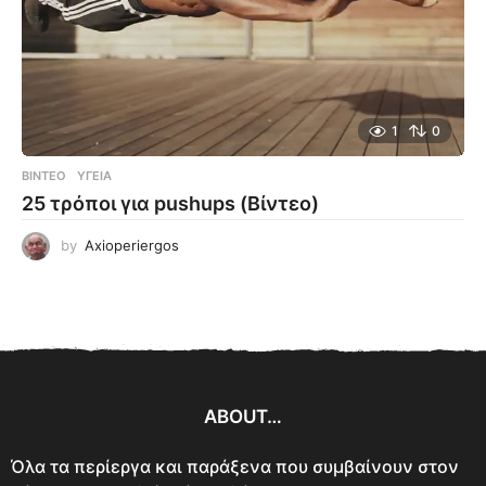
1
0
ΒΊΝΤΕΟ
ΥΓΕΊΑ
25 τρόποι για pushups (Βίντεο)
by
Axioperiergos
ABOUT…
Όλα τα περίεργα και παράξενα που συμβαίνουν στον