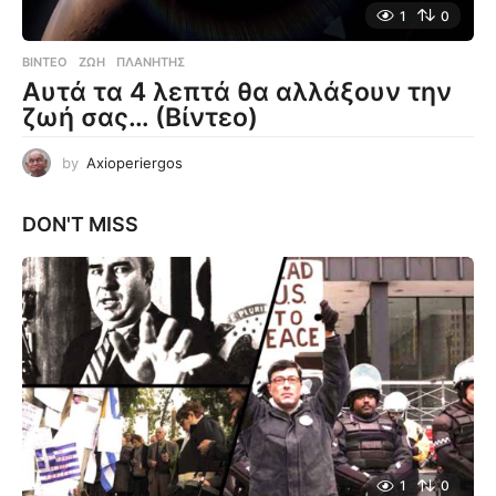
1
0
ΒΊΝΤΕΟ
ΖΩΉ
,
ΠΛΑΝΉΤΗΣ
Αυτά τα 4 λεπτά θα αλλάξουν την
ζωή σας… (Βίντεο)
by
Axioperiergos
DON'T MISS
1
0