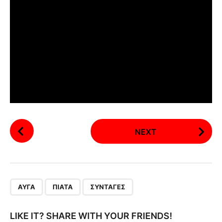
P
NEXT
o
s
t
P
,
,
a
ΑΥΓΆ
ΠΙΆΤΑ
ΣΥΝΤΑΓΈΣ
g
i
LIKE IT? SHARE WITH YOUR FRIENDS!