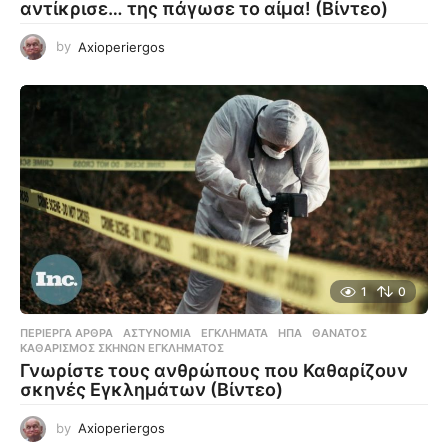
αντίκρισε… της πάγωσε το αίμα! (Βίντεο)
by
Axioperiergos
1
0
ΠΕΡΊΕΡΓΑ ΆΡΘΡΑ
ΑΣΤΥΝΟΜΊΑ
,
ΕΓΚΛΉΜΑΤΑ
,
ΗΠΑ
,
ΘΆΝΑΤΟΣ
,
ΚΑΘΑΡΙΣΜΌΣ ΣΚΗΝΏΝ ΕΓΚΛΉΜΑΤΟΣ
Γνωρίστε τους ανθρώπους που Καθαρίζουν
σκηνές Εγκλημάτων (Βίντεο)
by
Axioperiergos