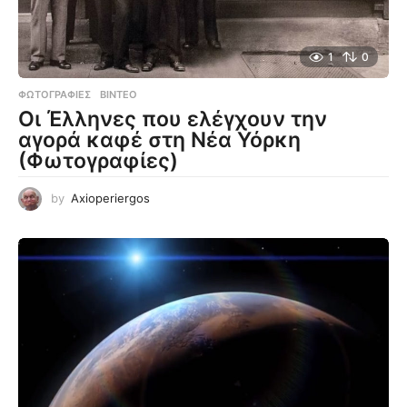
1
0
ΦΩΤΟΓΡΑΦΊΕΣ
,
ΒΊΝΤΕΟ
Οι Έλληνες που ελέγχουν την
αγορά καφέ στη Νέα Υόρκη
(Φωτογραφίες)
by
Axioperiergos