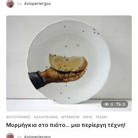
by
Axioperiergos
0
0
ΦΩΤΟΓΡΑΦΊΕΣ
ΚΑΛΛΙΤΈΧΝΗΣ
,
ΜΥΡΜΉΓΚΙ
,
ΠΙΆΤΑ
,
ΤΈΧΝΗ
Μυρμήγκια στο πιάτο… μια περίεργη τέχνη!
by
Axioperiergos