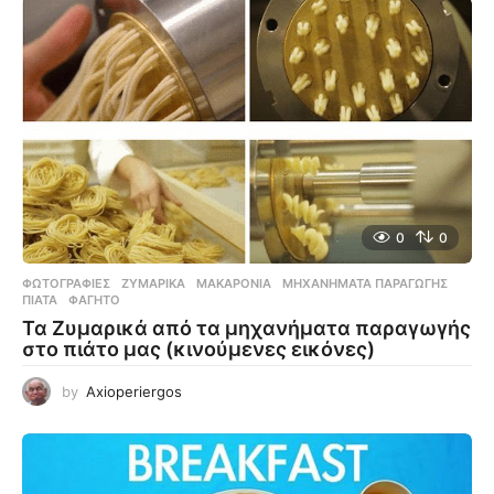
0
0
ΦΩΤΟΓΡΑΦΊΕΣ
ΖΥΜΑΡΙΚΆ
,
ΜΑΚΑΡΌΝΙΑ
,
ΜΗΧΑΝΉΜΑΤΑ ΠΑΡΑΓΩΓΉΣ
,
ΠΙΆΤΑ
,
ΦΑΓΗΤΌ
Τα Ζυμαρικά από τα μηχανήματα παραγωγής
στο πιάτο μας (κινούμενες εικόνες)
by
Axioperiergos