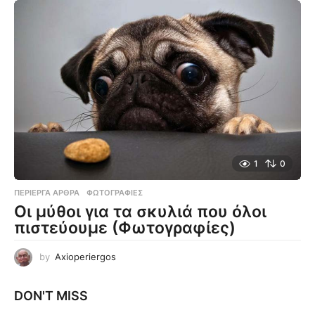
1
0
ΠΕΡΊΕΡΓΑ ΆΡΘΡΑ
,
ΦΩΤΟΓΡΑΦΊΕΣ
Οι μύθοι για τα σκυλιά που όλοι
πιστεύουμε (Φωτογραφίες)
by
Axioperiergos
DON'T MISS