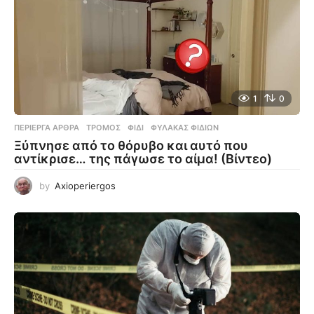
1
0
ΠΕΡΊΕΡΓΑ ΆΡΘΡΑ
ΤΡΌΜΟΣ
,
ΦΊΔΙ
,
ΦΎΛΑΚΑΣ ΦΙΔΙΏΝ
Ξύπνησε από το θόρυβο και αυτό που
αντίκρισε… της πάγωσε το αίμα! (Βίντεο)
by
Axioperiergos