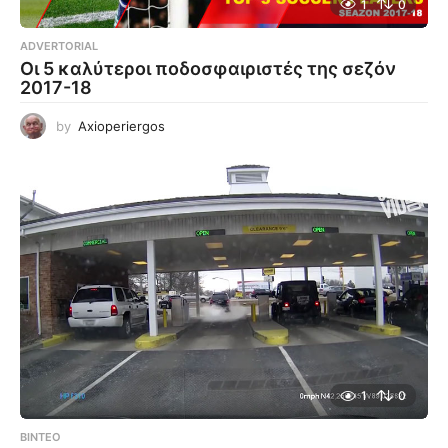
1
0
ADVERTORIAL
Οι 5 καλύτεροι ποδοσφαιριστές της σεζόν
2017-18
by
Axioperiergos
1
0
ΒΊΝΤΕΟ