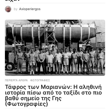
by
Axioperiergos
1
0
ΠΕΡΊΕΡΓΑ ΆΡΘΡΑ
,
ΦΩΤΟΓΡΑΦΊΕΣ
Τάφρος των Μαριανών: Η αληθινή
ιστορία πίσω από το ταξίδι στο πιο
βαθύ σημείο της Γης
(Φωτογραφίες)