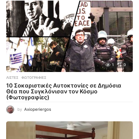
1
0
ΛΊΣΤΕΣ
,
ΦΩΤΟΓΡΑΦΊΕΣ
10 Σοκαριστικές Αυτοκτονίες σε Δημόσια
Θέα που Συγκλόνισαν τον Κόσμο
(Φωτογραφίες)
by
Axioperiergos