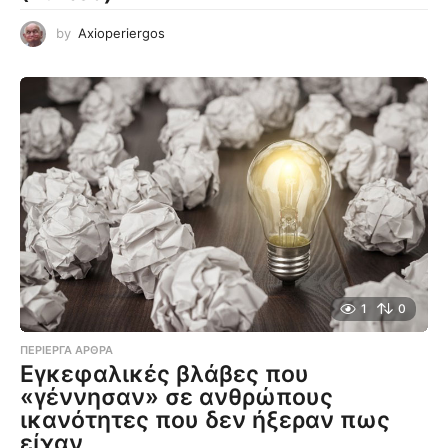
by
Axioperiergos
1
0
ΠΕΡΊΕΡΓΑ ΆΡΘΡΑ
Εγκεφαλικές βλάβες που
«γέννησαν» σε ανθρώπους
ικανότητες που δεν ήξεραν πως
είχαν