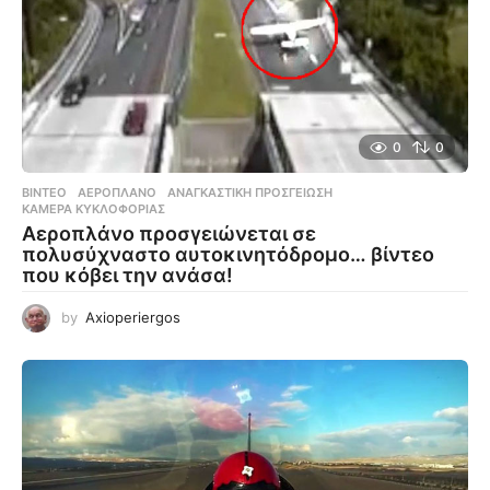
0
0
ΒΊΝΤΕΟ
ΑΕΡΟΠΛΆΝΟ
,
ΑΝΑΓΚΑΣΤΙΚΉ ΠΡΟΣΓΕΊΩΣΗ
,
ΚΆΜΕΡΑ ΚΥΚΛΟΦΟΡΊΑΣ
Αεροπλάνο προσγειώνεται σε
πολυσύχναστο αυτοκινητόδρομο… βίντεο
που κόβει την ανάσα!
by
Axioperiergos