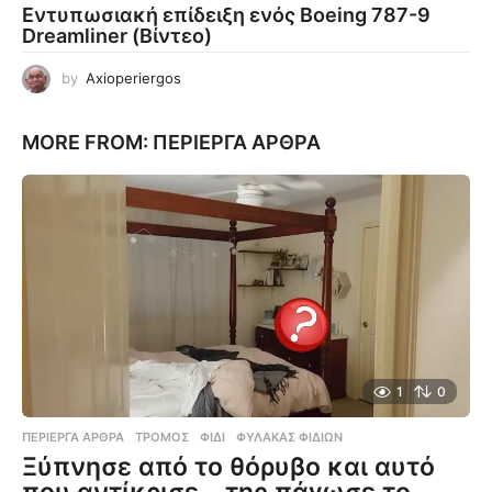
Εντυπωσιακή επίδειξη ενός Boeing 787-9
Dreamliner (Βίντεο)
by
Axioperiergos
MORE FROM:
ΠΕΡΊΕΡΓΑ ΆΡΘΡΑ
1
0
ΠΕΡΊΕΡΓΑ ΆΡΘΡΑ
ΤΡΌΜΟΣ
,
ΦΊΔΙ
,
ΦΎΛΑΚΑΣ ΦΙΔΙΏΝ
Ξύπνησε από το θόρυβο και αυτό
που αντίκρισε… της πάγωσε το