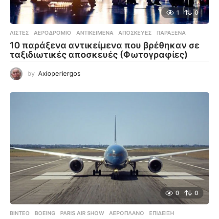
1
0
ΛΊΣΤΕΣ
ΑΕΡΟΔΡΌΜΙΟ
,
ΑΝΤΙΚΕΊΜΕΝΑ
,
ΑΠΟΣΚΕΥΈΣ
,
ΠΑΡΆΞΕΝΑ
10 παράξενα αντικείμενα που βρέθηκαν σε
ταξιδιωτικές αποσκευές (Φωτογραφίες)
by
Axioperiergos
0
0
ΒΊΝΤΕΟ
BOEING
,
PARIS AIR SHOW
,
ΑΕΡΟΠΛΆΝΟ
,
ΕΠΊΔΕΙΞΗ