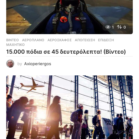
1
0
ΒΊΝΤΕΟ
ΑΕΡΟΠΛΆΝΟ
,
ΑΕΡΟΣΚΆΦΟΣ
,
ΑΠΟΓΕΊΩΣΗ
,
ΕΠΊΔΕΙΞΗ
,
ΜΑΧΗΤΙΚΌ
15.000 πόδια σε 45 δευτερόλεπτα! (Βίντεο)
by
Axioperiergos