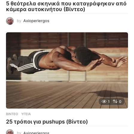
5 θεότρελα σκηνικά που καταγράφηκαν από
κάμερα αυτοκινήτου (Βίντεο)
by
Axioperiergos
1
0
ΒΊΝΤΕΟ
ΥΓΕΊΑ
25 τρόποι για pushups (Βίντεο)
by
Axioperiergos