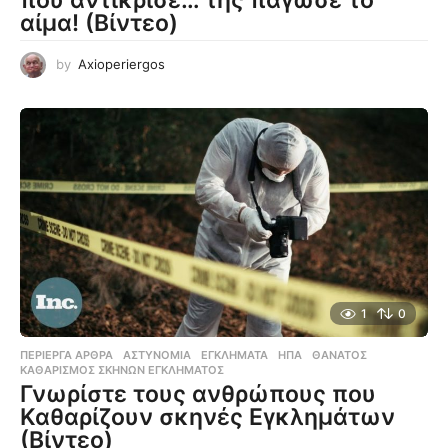
αίμα! (Βίντεο)
by
Axioperiergos
1
0
ΠΕΡΊΕΡΓΑ ΆΡΘΡΑ
ΑΣΤΥΝΟΜΊΑ
,
ΕΓΚΛΉΜΑΤΑ
,
ΗΠΑ
,
ΘΆΝΑΤΟΣ
,
ΚΑΘΑΡΙΣΜΌΣ ΣΚΗΝΏΝ ΕΓΚΛΉΜΑΤΟΣ
Γνωρίστε τους ανθρώπους που
Καθαρίζουν σκηνές Εγκλημάτων
(Βίντεο)