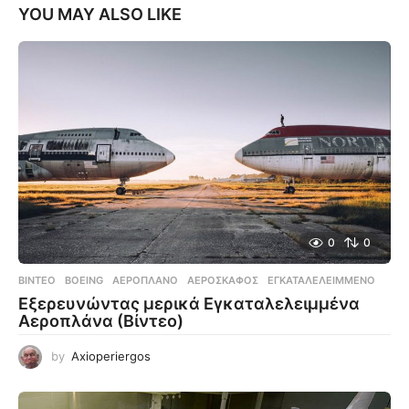
YOU MAY ALSO LIKE
0
0
ΒΊΝΤΕΟ
BOEING
,
ΑΕΡΟΠΛΆΝΟ
,
ΑΕΡΟΣΚΆΦΟΣ
,
ΕΓΚΑΤΑΛΕΛΕΙΜΜΈΝΟ
Εξερευνώντας μερικά Εγκαταλελειμμένα
Αεροπλάνα (Βίντεο)
by
Axioperiergos