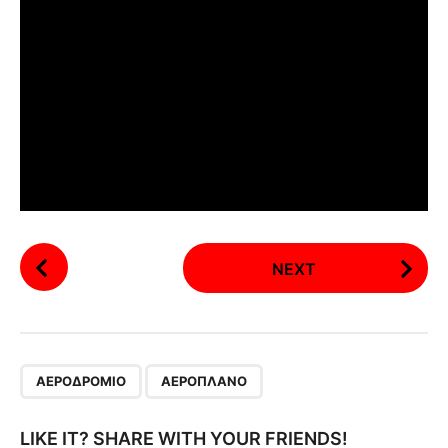
P
NEXT
o
s
t
P
,
a
ΑΕΡΟΔΡΌΜΙΟ
ΑΕΡΟΠΛΆΝΟ
g
i
LIKE IT? SHARE WITH YOUR FRIENDS!