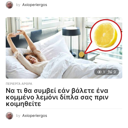
by
Axioperiergos
1
0
ΠΕΡΊΕΡΓΑ ΆΡΘΡΑ
Να τι θα συμβεί εάν βάλετε ένα
κομμένο λεμόνι δίπλα σας πριν
κοιμηθείτε
by
Axioperiergos