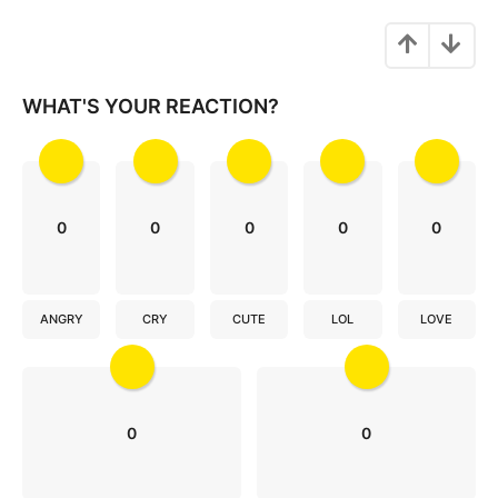
n
a
t
i
WHAT'S YOUR REACTION?
o
n
0
0
0
0
0
ANGRY
CRY
CUTE
LOL
LOVE
0
0