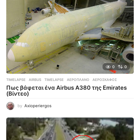
0
0
TIMELAPSE
AIRBUS
,
TIMELAPSE
,
ΑΕΡΟΠΛΆΝΟ
,
ΑΕΡΟΣΚΆΦΟΣ
Πως βάφεται ένα Airbus A380 της Emirates
(Βίντεο)
by
Axioperiergos