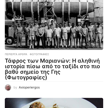
1
0
ΠΕΡΊΕΡΓΑ ΆΡΘΡΑ
,
ΦΩΤΟΓΡΑΦΊΕΣ
Τάφρος των Μαριανών: Η αληθινή
ιστορία πίσω από το ταξίδι στο πιο
βαθύ σημείο της Γης
(Φωτογραφίες)
by
Axioperiergos