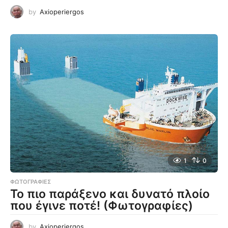
by
Axioperiergos
1
0
ΦΩΤΟΓΡΑΦΊΕΣ
Το πιο παράξενο και δυνατό πλοίο
που έγινε ποτέ! (Φωτογραφίες)
by
Axioperiergos