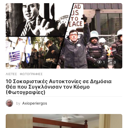
1
0
ΛΊΣΤΕΣ
,
ΦΩΤΟΓΡΑΦΊΕΣ
10 Σοκαριστικές Αυτοκτονίες σε Δημόσια
Θέα που Συγκλόνισαν τον Κόσμο
(Φωτογραφίες)
by
Axioperiergos