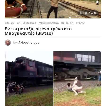
0
0
ΒΊΝΤΕΟ
ΕΝ ΤΩ ΜΕΤΑΞΎ
,
ΜΠΑΓΚΛΑΝΤΈΣ
,
ΠΕΡΊΕΡΓΑ
,
ΤΡΈΝΟ
Εν τω μεταξύ, σε ένα τρένο στο
Μπαγκλαντές (Βίντεο)
by
Axioperiergos