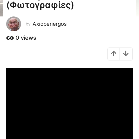
(Φωτογραφίες)
a
g
o
Axioperiergos
by
1
1
0
views
έ
τ
η
a
g
o