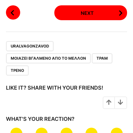
P
NEXT
o
s
t
P
,
,
,
a
URALVAGONZAVOD
g
ΜΟΙΆΖΕΙ ΒΓΑΛΜΈΝΟ ΑΠΌ ΤΟ ΜΈΛΛΟΝ
ΤΡΑΜ
i
n
ΤΡΈΝΟ
a
t
LIKE IT? SHARE WITH YOUR FRIENDS!
i
o
n
WHAT'S YOUR REACTION?