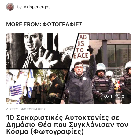
by
Axioperiergos
MORE FROM:
ΦΩΤΟΓΡΑΦΊΕΣ
1
0
ΛΊΣΤΕΣ
,
ΦΩΤΟΓΡΑΦΊΕΣ
10 Σοκαριστικές Αυτοκτονίες σε
Δημόσια Θέα που Συγκλόνισαν τον
Κόσμο (Φωτογραφίες)