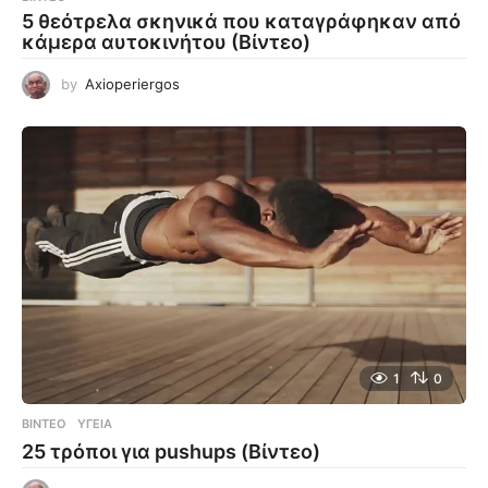
5 θεότρελα σκηνικά που καταγράφηκαν από
κάμερα αυτοκινήτου (Βίντεο)
by
Axioperiergos
1
0
ΒΊΝΤΕΟ
ΥΓΕΊΑ
25 τρόποι για pushups (Βίντεο)