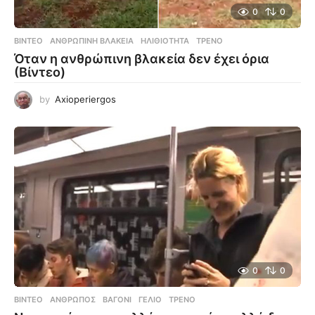
0
0
ΒΊΝΤΕΟ
ΑΝΘΡΏΠΙΝΗ ΒΛΑΚΕΊΑ
,
ΗΛΙΘΙΌΤΗΤΑ
,
ΤΡΈΝΟ
Όταν η ανθρώπινη βλακεία δεν έχει όρια
(Βίντεο)
by
Axioperiergos
0
0
ΒΊΝΤΕΟ
ΆΝΘΡΩΠΟΣ
,
ΒΑΓΌΝΙ
,
ΓΈΛΙΟ
,
ΤΡΈΝΟ