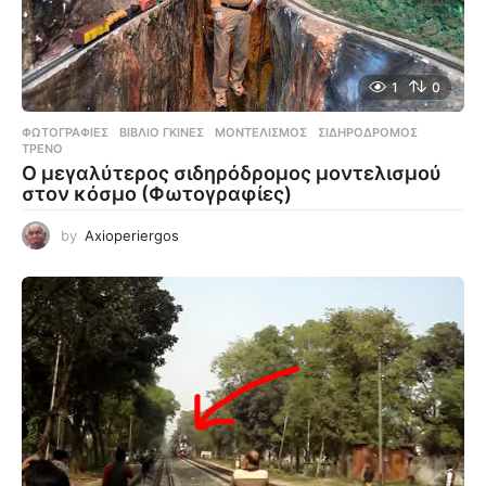
1
0
ΦΩΤΟΓΡΑΦΊΕΣ
ΒΙΒΛΊΟ ΓΚΊΝΕΣ
,
ΜΟΝΤΕΛΙΣΜΌΣ
,
ΣΙΔΗΡΌΔΡΟΜΟΣ
,
ΤΡΈΝΟ
Ο μεγαλύτερος σιδηρόδρομος μοντελισμού
στον κόσμο (Φωτογραφίες)
by
Axioperiergos