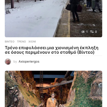
1
0
ΒΊΝΤΕΟ
ΤΡΈΝΟ
,
ΧΙΌΝΙ
Τρένο επιφυλάσσει μια χιονισμένη έκπληξη
σε όσους περιμένουν στο σταθμό (Βίντεο)
by
Axioperiergos