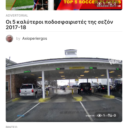
1
0
ADVERTORIAL
Οι 5 καλύτεροι ποδοσφαιριστές της σεζόν
2017-18
by
Axioperiergos
1
0
ΒΊΝΤΕΟ