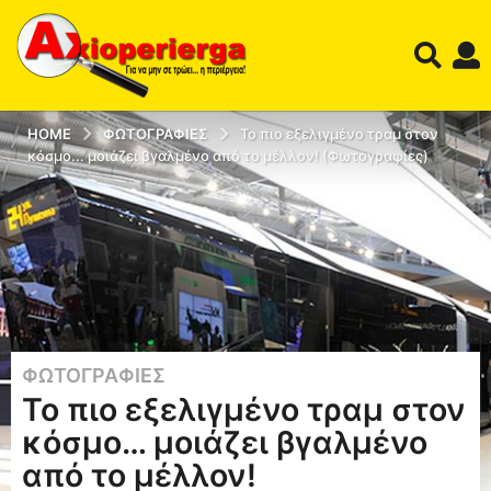
HOME
ΦΩΤΟΓΡΑΦΊΕΣ
Το πιο εξελιγμένο τραμ στον
κόσμο... μοιάζει βγαλμένο από το μέλλον! (Φωτογραφίες)
ΦΩΤΟΓΡΑΦΊΕΣ
1
Το πιο εξελιγμένο τραμ στον
2
έ
κόσμο… μοιάζει βγαλμένο
τ
από το μέλλον!
η