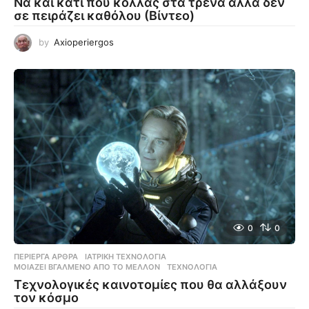
Να και κάτι που κολλάς στα τρένα αλλά δεν
σε πειράζει καθόλου (Βίντεο)
by
Axioperiergos
0
0
ΠΕΡΊΕΡΓΑ ΆΡΘΡΑ
ΙΑΤΡΙΚΉ ΤΕΧΝΟΛΟΓΊΑ
,
ΜΟΙΆΖΕΙ ΒΓΑΛΜΈΝΟ ΑΠΌ ΤΟ ΜΈΛΛΟΝ
,
ΤΕΧΝΟΛΟΓΊΑ
Τεχνολογικές καινοτομίες που θα αλλάξουν
τον κόσμο