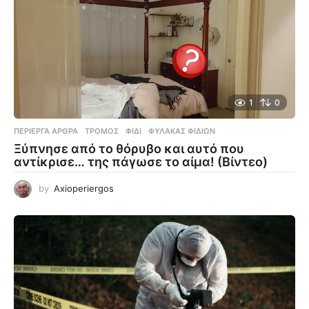
1
0
ΠΕΡΊΕΡΓΑ ΆΡΘΡΑ
ΤΡΌΜΟΣ
,
ΦΊΔΙ
,
ΦΎΛΑΚΑΣ ΦΙΔΙΏΝ
Ξύπνησε από το θόρυβο και αυτό που
αντίκρισε… της πάγωσε το αίμα! (Βίντεο)
by
Axioperiergos