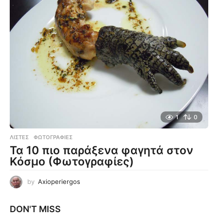
1
0
ΛΊΣΤΕΣ
,
ΦΩΤΟΓΡΑΦΊΕΣ
Τα 10 πιο παράξενα φαγητά στον
Κόσμο (Φωτογραφίες)
by
Axioperiergos
DON'T MISS