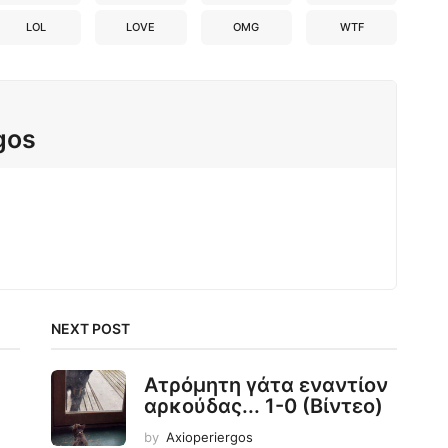
LOL
LOVE
OMG
WTF
gos
NEXT POST
Ατρόμητη γάτα εναντίον
αρκούδας... 1-0 (Βίντεο)
by
Axioperiergos