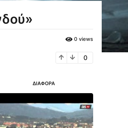
νδού»
0
views
0
ΔΙΆΦΟΡΑ