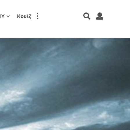
IY
Κουίζ