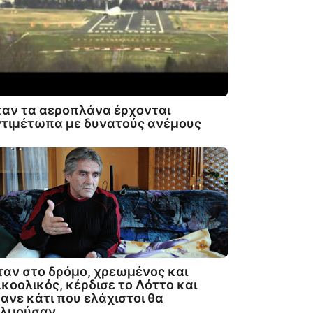
αν τα αεροπλάνα έρχονται
τιμέτωπα με δυνατούς ανέμους
αν στο δρόμο, χρεωμένος και
κοολικός, κέρδισε το Λόττο και
ανε κάτι που ελάχιστοι θα
ολμούσαν