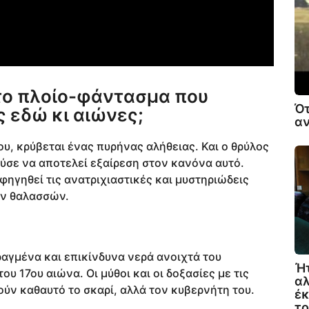
α το πλοίο-φάντασμα που
Ότ
ς εδώ κι αιώνες;
αν
ου, κρύβεται ένας πυρήνας αλήθειας. Και ο θρύλος
ύσε να αποτελεί εξαίρεση στον κανόνα αυτό.
αφηγηθεί τις ανατριχιαστικές και μυστηριώδεις
ων θαλασσών.
αραγμένα και επικίνδυνα νερά ανοιχτά του
Ήτ
υ 17ου αιώνα. Οι μύθοι και οι δοξασίες με τις
αλ
ύν καθαυτό το σκαρί, αλλά τον κυβερνήτη του.
έκ
τ