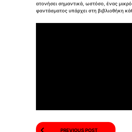
ατονήσει σημαντικά, ωστόσο, ένας μικρός
φαντάσματος υπάρχει στη βιβλιοθήκη κάθ
P
PREVIOUS POST