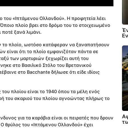
ο του «Ιπτάμενου Ολλανδού». Η προφητεία λέει
 Όποιο πλοίο βρει στο δρόμο του το στοιχειωμένο
Έν
 ποτέ ξανά λιμάνι.
Εν
αν το πλοίο, ωστόσο κατάφεραν να ξαναπατήσουν
ών είναι ότι το πλοίο εμφανιζόταν πάντα σε
ταξύ των μαρτυριών ξεχωρίζει αυτή του
νηκε στο Βασιλικό Στόλο του Βρετανικού
πέβαινε στο Bacchante δήλωσε ότι είδε ιδίοις
του πλοίου είναι το 1940 όπου τα μέλη ενός
ή του σκαριού του πλοίου αγνοώντας πλήρως το
Αφ
νδυνος για τα καράβια είναι οι πειρατές που δρουν
τ
 Ο θρύλος του «Ιπτάμενου Ολλανδού» έχει