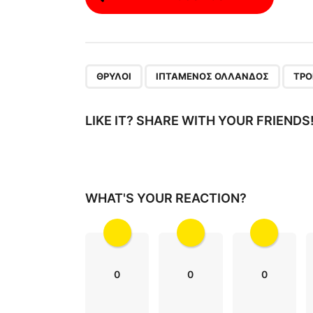
o
s
t
P
,
,
ΘΡΎΛΟΙ
ΙΠΤΆΜΕΝΟΣ ΟΛΛΑΝΔΌΣ
ΤΡΟ
a
g
LIKE IT? SHARE WITH YOUR FRIENDS
i
n
a
WHAT'S YOUR REACTION?
t
i
o
n
0
0
0