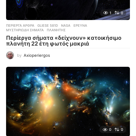
1
0
ΠΕΡΊΕΡΓΑ ΆΡΘΡΑ
GLIESE 581D
,
NASA
,
ΈΡΕΥΝΑ
,
ΜΥΣΤΗΡΙΏΔΗ ΣΉΜΑΤΑ
,
ΠΛΑΝΉΤΗΣ
Περίεργα σήματα «δείχνουν» κατοικήσιμο
πλανήτη 22 έτη φωτός μακριά
by
Axioperiergos
0
0