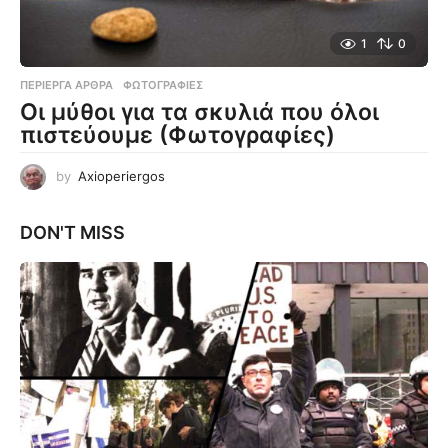
1
0
ΠΕΡΊΕΡΓΑ ΆΡΘΡΑ
,
ΦΩΤΟΓΡΑΦΊΕΣ
Οι μύθοι για τα σκυλιά που όλοι
πιστεύουμε (Φωτογραφίες)
by
Axioperiergos
DON'T MISS