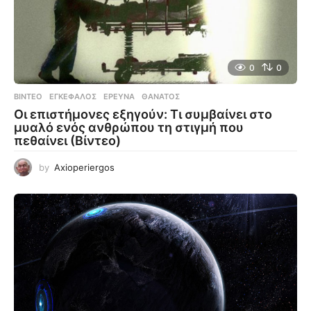
0
0
ΒΊΝΤΕΟ
ΕΓΚΈΦΑΛΟΣ
,
ΈΡΕΥΝΑ
,
ΘΆΝΑΤΟΣ
Οι επιστήμονες εξηγούν: Τι συμβαίνει στο
μυαλό ενός ανθρώπου τη στιγμή που
πεθαίνει (Βίντεο)
by
Axioperiergos