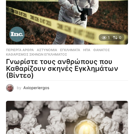
1
0
ΠΕΡΊΕΡΓΑ ΆΡΘΡΑ
ΑΣΤΥΝΟΜΊΑ
,
ΕΓΚΛΉΜΑΤΑ
,
ΗΠΑ
,
ΘΆΝΑΤΟΣ
,
ΚΑΘΑΡΙΣΜΌΣ ΣΚΗΝΏΝ ΕΓΚΛΉΜΑΤΟΣ
Γνωρίστε τους ανθρώπους που
Καθαρίζουν σκηνές Εγκλημάτων
(Βίντεο)
by
Axioperiergos