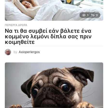
1
0
ΠΕΡΊΕΡΓΑ ΆΡΘΡΑ
Να τι θα συμβεί εάν βάλετε ένα
κομμένο λεμόνι δίπλα σας πριν
κοιμηθείτε
by
Axioperiergos