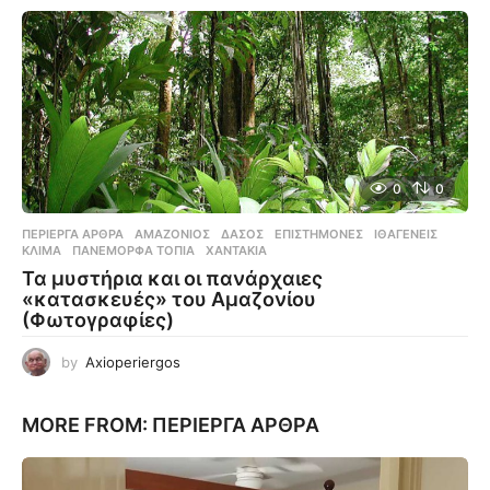
0
0
ΠΕΡΊΕΡΓΑ ΆΡΘΡΑ
ΑΜΑΖΌΝΙΟΣ
,
ΔΆΣΟΣ
,
ΕΠΙΣΤΉΜΟΝΕΣ
,
ΙΘΑΓΕΝΕΊΣ
,
ΚΛΊΜΑ
,
ΠΑΝΈΜΟΡΦΑ ΤΟΠΊΑ
,
ΧΑΝΤΆΚΙΑ
Τα μυστήρια και οι πανάρχαιες
«κατασκευές» του Αμαζονίου
(Φωτογραφίες)
by
Axioperiergos
MORE FROM:
ΠΕΡΊΕΡΓΑ ΆΡΘΡΑ