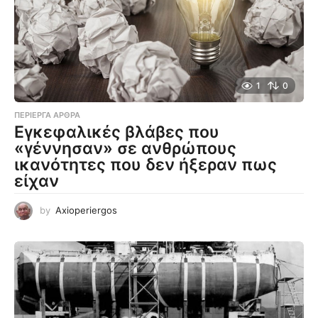
1
0
ΠΕΡΊΕΡΓΑ ΆΡΘΡΑ
Εγκεφαλικές βλάβες που
«γέννησαν» σε ανθρώπους
ικανότητες που δεν ήξεραν πως
είχαν
by
Axioperiergos