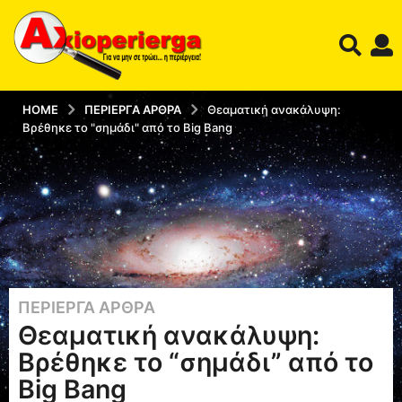
HOME
ΠΕΡΊΕΡΓΑ ΆΡΘΡΑ
Θεαματική ανακάλυψη:
Βρέθηκε το "σημάδι" από το Big Bang
ΠΕΡΊΕΡΓΑ ΆΡΘΡΑ
1
Θεαματική ανακάλυψη:
2
έ
Βρέθηκε το “σημάδι” από το
τ
Big Bang
η