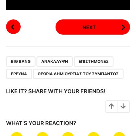
P
NEXT
o
s
t
P
,
,
,
,
a
BIG BANG
ΑΝΑΚΆΛΥΨΗ
ΕΠΙΣΤΉΜΟΝΕΣ
g
ΈΡΕΥΝΑ
ΘΕΩΡΊΑ ΔΗΜΙΟΥΡΓΊΑΣ ΤΟΥ ΣΎΜΠΑΝΤΟΣ
i
n
LIKE IT? SHARE WITH YOUR FRIENDS!
a
t
i
o
WHAT'S YOUR REACTION?
n