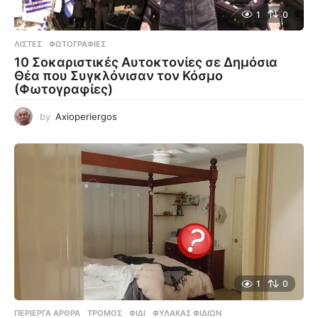
1
0
ΛΊΣΤΕΣ
,
ΦΩΤΟΓΡΑΦΊΕΣ
10 Σοκαριστικές Αυτοκτονίες σε Δημόσια
Θέα που Συγκλόνισαν τον Κόσμο
(Φωτογραφίες)
by
Axioperiergos
1
0
ΠΕΡΊΕΡΓΑ ΆΡΘΡΑ
ΤΡΌΜΟΣ
,
ΦΊΔΙ
,
ΦΎΛΑΚΑΣ ΦΙΔΙΏΝ