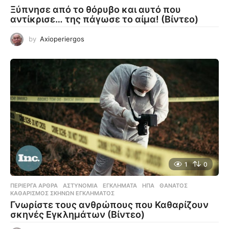
Ξύπνησε από το θόρυβο και αυτό που
αντίκρισε… της πάγωσε το αίμα! (Βίντεο)
by
Axioperiergos
1
0
ΠΕΡΊΕΡΓΑ ΆΡΘΡΑ
ΑΣΤΥΝΟΜΊΑ
,
ΕΓΚΛΉΜΑΤΑ
,
ΗΠΑ
,
ΘΆΝΑΤΟΣ
,
ΚΑΘΑΡΙΣΜΌΣ ΣΚΗΝΏΝ ΕΓΚΛΉΜΑΤΟΣ
Γνωρίστε τους ανθρώπους που Καθαρίζουν
σκηνές Εγκλημάτων (Βίντεο)