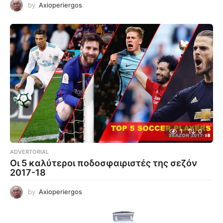
by
Axioperiergos
1
0
ADVERTORIAL
Οι 5 καλύτεροι ποδοσφαιριστές της σεζόν
2017-18
by
Axioperiergos