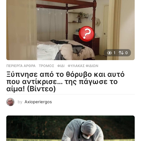
1
0
ΠΕΡΊΕΡΓΑ ΆΡΘΡΑ
ΤΡΌΜΟΣ
,
ΦΊΔΙ
,
ΦΎΛΑΚΑΣ ΦΙΔΙΏΝ
Ξύπνησε από το θόρυβο και αυτό
που αντίκρισε… της πάγωσε το
αίμα! (Βίντεο)
by
Axioperiergos