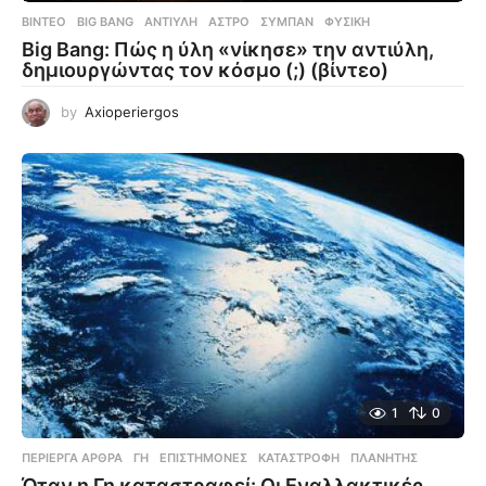
ΒΊΝΤΕΟ
BIG BANG
,
ΑΝΤΙΎΛΗ
,
ΆΣΤΡΟ
,
ΣΎΜΠΑΝ
,
ΦΥΣΙΚΉ
Big Bang: Πώς η ύλη «νίκησε» την αντιύλη,
δημιουργώντας τον κόσμο (;) (βίντεο)
by
Axioperiergos
1
0
ΠΕΡΊΕΡΓΑ ΆΡΘΡΑ
ΓΗ
,
ΕΠΙΣΤΉΜΟΝΕΣ
,
ΚΑΤΑΣΤΡΟΦΉ
,
ΠΛΑΝΉΤΗΣ
Όταν η Γη καταστραφεί: Οι Εναλλακτικές