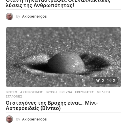
λύσεις της Ανθρωπότητας!
by
Axioperiergos
0
0
ΒΊΝΤΕΟ
ΑΣΤΕΡΟΕΙΔΕΊΣ
,
ΒΡΟΧΉ
,
ΈΡΕΥΝΑ
,
ΕΡΕΥΝΗΤΈΣ
,
ΜΕΛΈΤΗ
,
ΣΤΑΓΌΝΕΣ
Οι σταγόνες της Βροχής είναι… Μίνι-
Αστεροειδείς (Βίντεο)
by
Axioperiergos