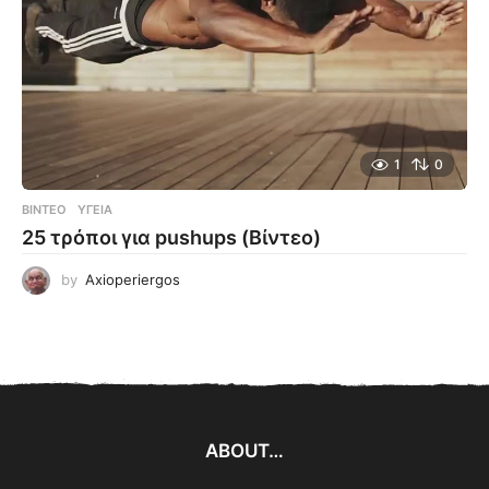
1
0
ΒΊΝΤΕΟ
ΥΓΕΊΑ
25 τρόποι για pushups (Βίντεο)
by
Axioperiergos
ABOUT…