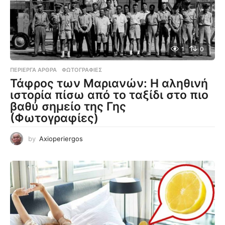
1
0
ΠΕΡΊΕΡΓΑ ΆΡΘΡΑ
,
ΦΩΤΟΓΡΑΦΊΕΣ
Τάφρος των Μαριανών: Η αληθινή
ιστορία πίσω από το ταξίδι στο πιο
βαθύ σημείο της Γης
(Φωτογραφίες)
by
Axioperiergos