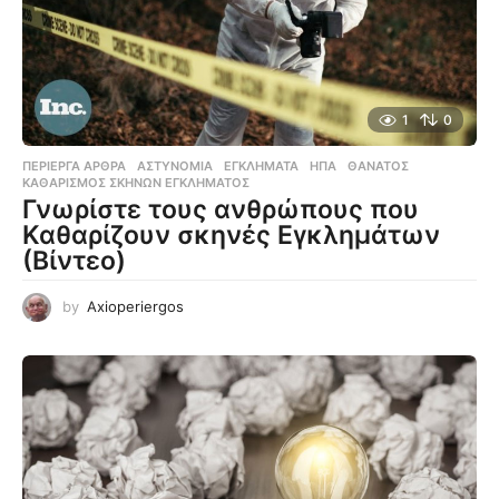
1
0
ΠΕΡΊΕΡΓΑ ΆΡΘΡΑ
ΑΣΤΥΝΟΜΊΑ
,
ΕΓΚΛΉΜΑΤΑ
,
ΗΠΑ
,
ΘΆΝΑΤΟΣ
,
ΚΑΘΑΡΙΣΜΌΣ ΣΚΗΝΏΝ ΕΓΚΛΉΜΑΤΟΣ
Γνωρίστε τους ανθρώπους που
Καθαρίζουν σκηνές Εγκλημάτων
(Βίντεο)
by
Axioperiergos