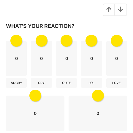
i
o
n
WHAT'S YOUR REACTION?
0
0
0
0
0
ANGRY
CRY
CUTE
LOL
LOVE
0
0