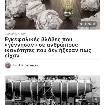
1
0
ΠΕΡΊΕΡΓΑ ΆΡΘΡΑ
Εγκεφαλικές βλάβες που
«γέννησαν» σε ανθρώπους
ικανότητες που δεν ήξεραν πως
είχαν
by
Axioperiergos