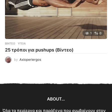
1
0
ΒΊΝΤΕΟ
ΥΓΕΊΑ
25 τρόποι για pushups (Βίντεο)
by
Axioperiergos
ABOUT…
Όλα τα περίεργα και παράξενα που συμβαίνουν στον