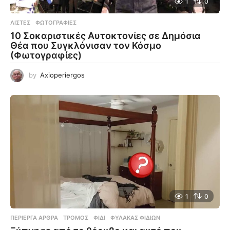
1
0
ΛΊΣΤΕΣ
,
ΦΩΤΟΓΡΑΦΊΕΣ
10 Σοκαριστικές Αυτοκτονίες σε Δημόσια
Θέα που Συγκλόνισαν τον Κόσμο
(Φωτογραφίες)
by
Axioperiergos
1
0
ΠΕΡΊΕΡΓΑ ΆΡΘΡΑ
ΤΡΌΜΟΣ
,
ΦΊΔΙ
,
ΦΎΛΑΚΑΣ ΦΙΔΙΏΝ