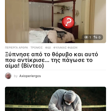
1
0
ΠΕΡΊΕΡΓΑ ΆΡΘΡΑ
ΤΡΌΜΟΣ
,
ΦΊΔΙ
,
ΦΎΛΑΚΑΣ ΦΙΔΙΏΝ
Ξύπνησε από το θόρυβο και αυτό
που αντίκρισε… της πάγωσε το
αίμα! (Βίντεο)
by
Axioperiergos