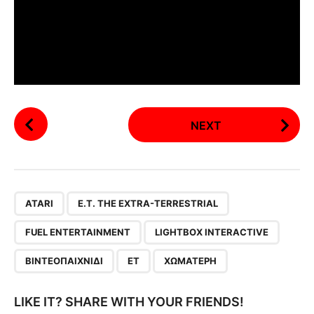
P
NEXT
o
s
t
P
,
,
,
,
,
,
a
ATARI
E.T. THE EXTRA-TERRESTRIAL
g
FUEL ENTERTAINMENT
LIGHTBOX INTERACTIVE
i
n
ΒΙΝΤΕΟΠΑΙΧΝΊΔΙ
ΕΤ
ΧΩΜΑΤΕΡΉ
a
t
LIKE IT? SHARE WITH YOUR FRIENDS!