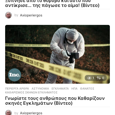
Ξύπνησε από το θόρυβο και αυτό που
αντίκρισε… της πάγωσε το αίμα! (Βίντεο)
by
Axioperiergos
1
0
ΠΕΡΊΕΡΓΑ ΆΡΘΡΑ
ΑΣΤΥΝΟΜΊΑ
,
ΕΓΚΛΉΜΑΤΑ
,
ΗΠΑ
,
ΘΆΝΑΤΟΣ
,
ΚΑΘΑΡΙΣΜΌΣ ΣΚΗΝΏΝ ΕΓΚΛΉΜΑΤΟΣ
Γνωρίστε τους ανθρώπους που Καθαρίζουν
σκηνές Εγκλημάτων (Βίντεο)
by
Axioperiergos