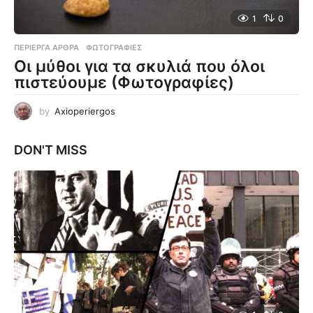
1
0
ΠΕΡΊΕΡΓΑ ΆΡΘΡΑ
,
ΦΩΤΟΓΡΑΦΊΕΣ
Οι μύθοι για τα σκυλιά που όλοι
πιστεύουμε (Φωτογραφίες)
by
Axioperiergos
DON'T MISS