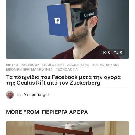
0
0
ΒΊΝΤΕΟ
FACEBOOK
,
OCULUS RIFT
,
ZUCKERBERG
,
ΒΙΝΤΕΟΠΑΙΧΝΊΔΙ
,
ΕΙΚΟΝΙΚΉ ΠΡΑΓΜΑΤΙΚΌΤΗΤΑ
,
ΤΕΧΝΟΛΟΓΊΑ
Τα παιχνίδια του Facebook μετά την αγορά
της Oculus Rift από τον Zuckerberg
by
Axioperiergos
MORE FROM:
ΠΕΡΊΕΡΓΑ ΆΡΘΡΑ