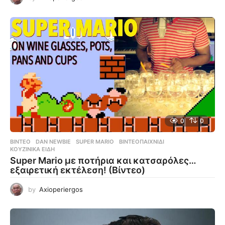
0
0
ΒΊΝΤΕΟ
DAN NEWBIE
,
SUPER MARIO
,
ΒΙΝΤΕΟΠΑΙΧΝΊΔΙ
,
ΚΟΥΖΙΝΙΚΆ ΕΊΔΗ
Super Mario με ποτήρια και κατσαρόλες…
εξαιρετική εκτέλεση! (Βίντεο)
by
Axioperiergos