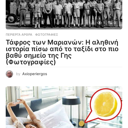
1
0
ΠΕΡΊΕΡΓΑ ΆΡΘΡΑ
,
ΦΩΤΟΓΡΑΦΊΕΣ
Τάφρος των Μαριανών: Η αληθινή
ιστορία πίσω από το ταξίδι στο πιο
βαθύ σημείο της Γης
(Φωτογραφίες)
by
Axioperiergos