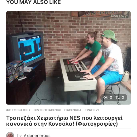
YOU MAY ALSO LIKE
0
0
ΦΩΤΟΓΡΑΦΊΕΣ
ΒΙΝΤΕΟΠΑΙΧΝΊΔΙ
,
ΠΑΙΧΝΊΔΙΑ
,
ΤΡΑΠΈΖΙ
Τραπεζάκι Χειριστήριο NES που λειτουργεί
κανονικά στην Κονσόλα! (Φωτογραφίες)
by
Axioperiergos