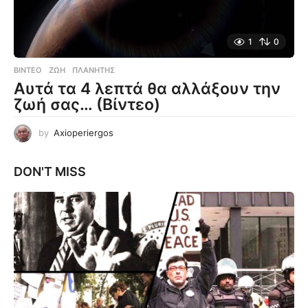
1
0
ΒΊΝΤΕΟ
ΖΩΉ
,
ΠΛΑΝΉΤΗΣ
Αυτά τα 4 λεπτά θα αλλάξουν την
ζωή σας… (Βίντεο)
by
Axioperiergos
DON'T MISS