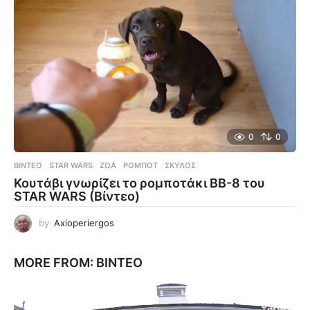
0
0
ΒΊΝΤΕΟ
STAR WARS
,
ΖΏΑ
,
ΡΟΜΠΌΤ
,
ΣΚΎΛΟΣ
Κουτάβι γνωρίζει το ρομποτάκι BB-8 του
STAR WARS (Βίντεο)
by
Axioperiergos
MORE FROM:
ΒΊΝΤΕΟ