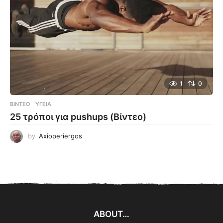
1
0
ΒΊΝΤΕΟ
ΥΓΕΊΑ
25 τρόποι για pushups (Βίντεο)
by
Axioperiergos
ABOUT…