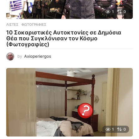
1
0
ΛΊΣΤΕΣ
,
ΦΩΤΟΓΡΑΦΊΕΣ
10 Σοκαριστικές Αυτοκτονίες σε Δημόσια
Θέα που Συγκλόνισαν τον Κόσμο
(Φωτογραφίες)
by
Axioperiergos
1
0