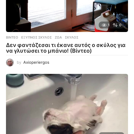
1
0
ΒΊΝΤΕΟ
ΈΞΥΠΝΟΣ ΣΚΎΛΟΣ
,
ΖΏΑ
,
ΣΚΎΛΟΣ
Δεν φαντάζεσαι τι έκανε αυτός ο σκύλος για
να γλυτώσει το μπάνιο! (Βίντεο)
by
Axioperiergos