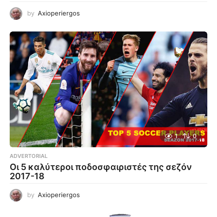
by
Axioperiergos
1
0
ADVERTORIAL
Οι 5 καλύτεροι ποδοσφαιριστές της σεζόν
2017-18
by
Axioperiergos