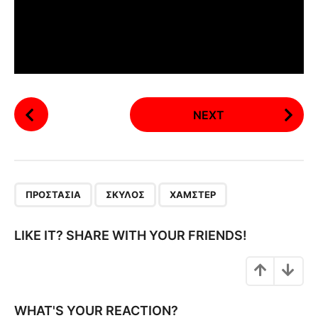
P
NEXT
o
s
t
P
,
,
a
ΠΡΟΣΤΑΣΊΑ
ΣΚΎΛΟΣ
ΧΆΜΣΤΕΡ
g
i
LIKE IT? SHARE WITH YOUR FRIENDS!
n
a
t
i
WHAT'S YOUR REACTION?