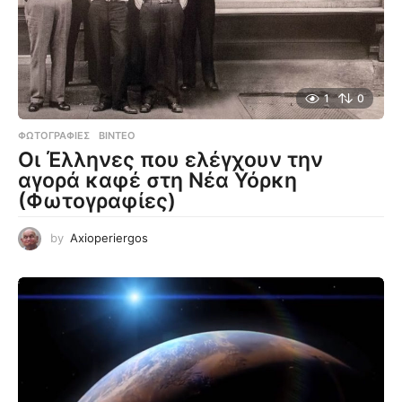
1
0
ΦΩΤΟΓΡΑΦΊΕΣ
,
ΒΊΝΤΕΟ
Οι Έλληνες που ελέγχουν την
αγορά καφέ στη Νέα Υόρκη
(Φωτογραφίες)
by
Axioperiergos