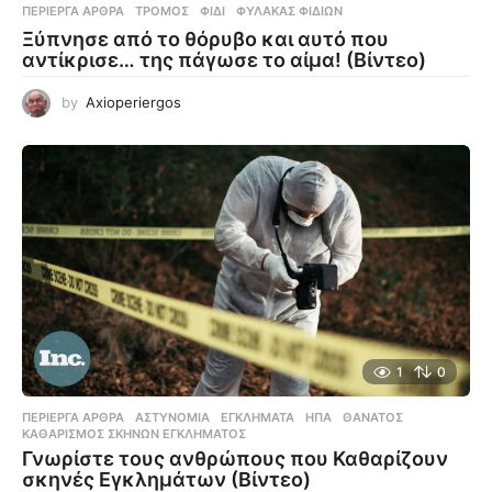
ΠΕΡΊΕΡΓΑ ΆΡΘΡΑ
ΤΡΌΜΟΣ
,
ΦΊΔΙ
,
ΦΎΛΑΚΑΣ ΦΙΔΙΏΝ
Ξύπνησε από το θόρυβο και αυτό που
αντίκρισε… της πάγωσε το αίμα! (Βίντεο)
by
Axioperiergos
1
0
ΠΕΡΊΕΡΓΑ ΆΡΘΡΑ
ΑΣΤΥΝΟΜΊΑ
,
ΕΓΚΛΉΜΑΤΑ
,
ΗΠΑ
,
ΘΆΝΑΤΟΣ
,
ΚΑΘΑΡΙΣΜΌΣ ΣΚΗΝΏΝ ΕΓΚΛΉΜΑΤΟΣ
Γνωρίστε τους ανθρώπους που Καθαρίζουν
σκηνές Εγκλημάτων (Βίντεο)