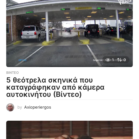
1
0
ΒΊΝΤΕΟ
5 θεότρελα σκηνικά που
καταγράφηκαν από κάμερα
αυτοκινήτου (Βίντεο)
by
Axioperiergos