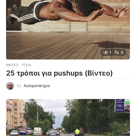
1
0
ΒΊΝΤΕΟ
ΥΓΕΊΑ
25 τρόποι για pushups (Βίντεο)
by
Axioperiergos