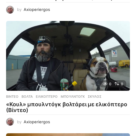
by
Axioperiergos
0
0
ΒΊΝΤΕΟ
ΒΌΛΤΑ
,
ΕΛΙΚΌΠΤΕΡΟ
,
ΜΠΟΥΛΝΤΌΓΚ
,
ΣΚΎΛΟΣ
«Κουλ» μπουλντόγκ βολτάρει με ελικόπτερο
(Βίντεο)
by
Axioperiergos