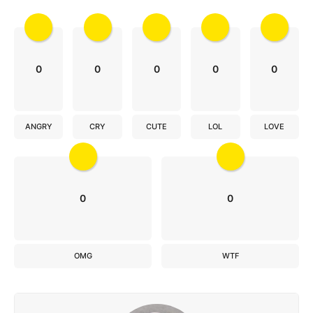
o
n
0
0
0
0
0
ANGRY
CRY
CUTE
LOL
LOVE
0
0
OMG
WTF