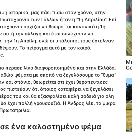
ιμη ιστορικά, μας πάει πίσω στον χρόνο, στην
 Πρωτοχρονιά των Γάλλων ήταν η “1η Απριλίου”. Επί
τοχρονιά αρχίζει να θεωρείται κανονικά η 1η
ν αυτή την αλλαγή και έτσι συνέχισαν να
, την 1η Απρίλη, ενώ οι υπόλοιποι τους έστελναν
δέψουν. Το πείραγμα αυτό με τον καιρό,
ς.
Μ
Co
ιμο πέρασε λίγο διαφοροποιημένο και στην Ελλάδα.
ά αθώα ψέματα με σκοπό να ξεγελάσουμε το “θύμα”
ν και σπάνιο, θεωρείται ότι έχει θεραπευτικές
δας πιστεύουν ότι όποιος καταφέρει να ξεγελάσει
μέρος του και θα εξασφαλίσει καλή σοδειά για όλη
 θα έχει πολλή γρουσουζιά. Η Άνδρος λέει τα μικρά
 Πρωταπριλιά.
 σε ένα καλοστημένο ψέμα