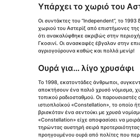
Υπάρχει το χωριό του Ασ
Οι συντάκτες του “Independent”, το 1993
χωριού του Aστερίξ από επιστήμονες της
ότι ανακαλύφθηκε ακριβώς στην περιοχή 
Γκοσινί. Oι ανασκαφές έβγαλαν στην επι
αγριογούρουνα καθώς και πολλά μενίρ!
Ουρά για… λίγο χρυσάφι
Το 1998, εκατοντάδες άνθρωποι, συγκεντ
αποκτήσουν ένα παλιό χρυσό νόμισμα, χω
τοπικού ραδιοσταθμού. Οι παρουσιαστές
ιστιοπλοϊκού «Constellation», το οποίο 
βρισκόταν ένα σεντούκι με χρυσά νομίσ
«Constellation» είχε αποφασίσει να μοιρ
τηρώντας αυστηρή σειρά προτεραιότητας.
προηγουμένου ουρά από πολίτες που περ