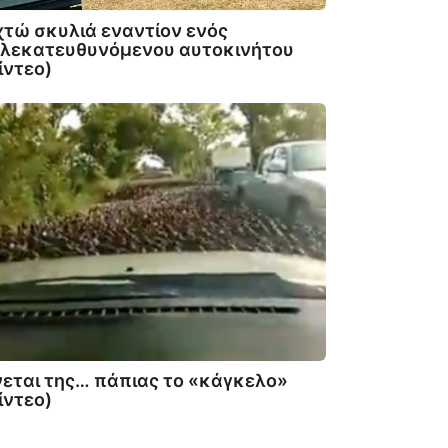
τώ σκυλιά εναντίον ενός
ηλεκατευθυνόμενου αυτοκινήτου
ίντεο)
νεται της… πάπιας το «κάγκελο»
ίντεο)