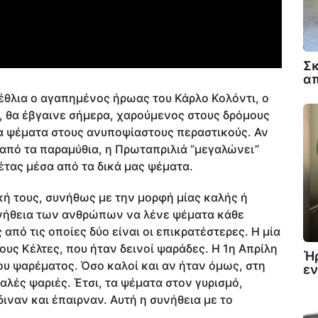
Σκ
απ
νέθλια ο αγαπημένος ήρωας του Κάρλο Κολόντι, ο
, θα έβγαινε σήμερα, χαρούμενος στους δρόμους
ώα ψέματα στους ανυποψίαστους περαστικούς. Αν
από τα παραμύθια, η Πρωταπριλιά “μεγαλώνει”
έτας μέσα από τα δικά μας ψέματα.
κή τους, συνήθως με την μορφή μίας καλής ή
νήθεια των ανθρώπων να λένε ψέματα κάθε
πό τις οποίες δύο είναι οι επικρατέστερες. Η μία
ους Κέλτες, που ήταν δεινοί ψαράδες. Η 1η Απρίλη
Ή
υ ψαρέματος. Όσο καλοί και αν ήταν όμως, στη
εν
αλές ψαριές. Έτσι, τα ψέματα στον γυρισμό,
διναν και έπαιρναν. Αυτή η συνήθεια με το