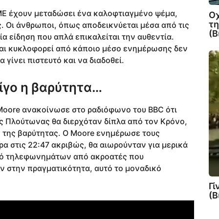
ΜΜΕ έχουν μεταδώσει ένα καλοφτιαγμένο ψέμα,
Οχ
τ
. Οι άνθρωποι, όπως αποδεικνύεται μέσα από τις
(Β
α είδηση που απλά επικαλείται την αυθεντία.
και κυκλοφορεί από κάποιο μέσο ενημέρωσης δεν
 γίνει πιστευτό και να διαδοθεί.
λίγο η βαρύτητα…
 Moore ανακοίνωσε στο ραδιόφωνο του BBC ότι
ης Πλούτωνας θα διερχόταν δίπλα από τον Κρόνο,
η της βαρύτητας. Ο Moore ενημέρωσε τους
 στις 22:47 ακριβώς, θα αιωρούνταν για μερικά
σμό τηλεφωνημάτων από ακροατές που
ν στην πραγματικότητα, αυτό το μοναδικό
Γί
(Β