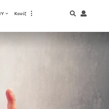
IY
Κουίζ