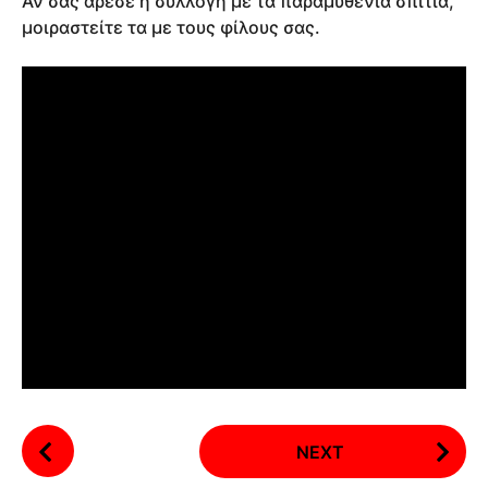
Αν σας άρεσε η συλλογή με τα παραμυθένια σπίτια,
μοιραστείτε τα με τους φίλους σας.
P
NEXT
o