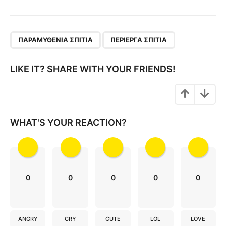
s
t
P
,
a
ΠΑΡΑΜΥΘΈΝΙΑ ΣΠΊΤΙΑ
ΠΕΡΊΕΡΓΑ ΣΠΊΤΙΑ
g
i
LIKE IT? SHARE WITH YOUR FRIENDS!
n
a
t
i
WHAT'S YOUR REACTION?
o
n
0
0
0
0
0
ANGRY
CRY
CUTE
LOL
LOVE