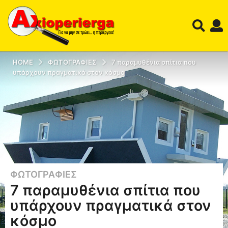
HOME
ΦΩΤΟΓΡΑΦΊΕΣ
7 παραμυθένια σπίτια που
υπάρχουν πραγματικά στον κόσμο
ΦΩΤΟΓΡΑΦΊΕΣ
1
7 παραμυθένια σπίτια που
2
έ
υπάρχουν πραγματικά στον
τ
κόσμο
η