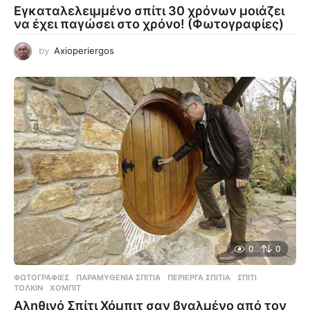
Εγκαταλελειμμένο σπίτι 30 χρόνων μοιάζει
να έχει παγώσει στο χρόνο! (Φωτογραφίες)
by
Axioperiergos
0
0
ΦΩΤΟΓΡΑΦΊΕΣ
ΠΑΡΑΜΥΘΈΝΙΑ ΣΠΊΤΙΑ
,
ΠΕΡΊΕΡΓΑ ΣΠΊΤΙΑ
,
ΣΠΊΤΙ
,
ΤΌΛΚΙΝ
,
ΧΌΜΠΙΤ
Αληθινό Σπίτι Χόμπιτ σαν βγαλμένο από τον