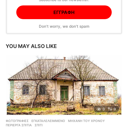
Don't worry, we don't spam
YOU MAY ALSO LIKE
0
0
ΦΩΤΟΓΡΑΦΊΕΣ
ΕΓΚΑΤΑΛΕΛΕΙΜΜΈΝΟ
,
ΜΗΧΑΝΉ ΤΟΥ ΧΡΌΝΟΥ
,
ΠΕΡΊΕΡΓΑ ΣΠΊΤΙΑ
,
ΣΠΊΤΙ