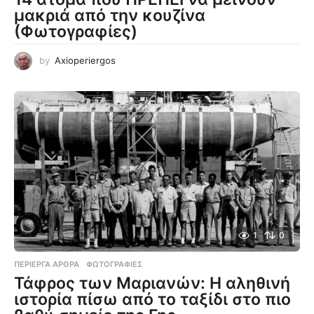
μακριά από την κουζίνα
(Φωτογραφίες)
by
Axioperiergos
1
0
ΠΕΡΊΕΡΓΑ ΆΡΘΡΑ
,
ΦΩΤΟΓΡΑΦΊΕΣ
Τάφρος των Μαριανών: Η αληθινή
ιστορία πίσω από το ταξίδι στο πιο