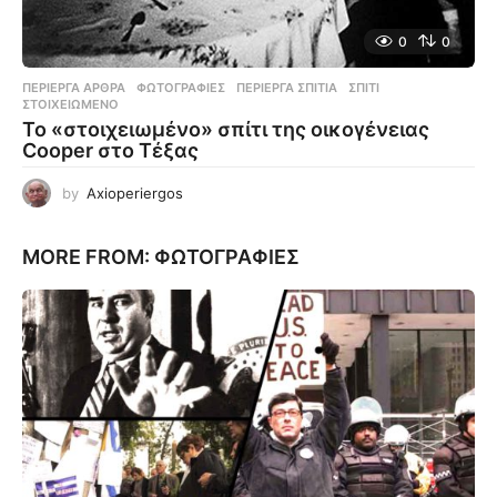
0
0
ΠΕΡΊΕΡΓΑ ΆΡΘΡΑ
,
ΦΩΤΟΓΡΑΦΊΕΣ
ΠΕΡΊΕΡΓΑ ΣΠΊΤΙΑ
,
ΣΠΊΤΙ
,
ΣΤΟΙΧΕΙΩΜΈΝΟ
Το «στοιχειωμένο» σπίτι της οικογένειας
Cooper στο Τέξας
by
Axioperiergos
MORE FROM:
ΦΩΤΟΓΡΑΦΊΕΣ