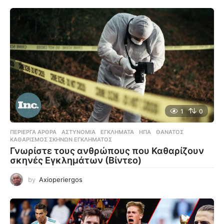
1
0
ΠΕΡΊΕΡΓΑ ΆΡΘΡΑ
ΑΣΤΥΝΟΜΊΑ
,
ΕΓΚΛΉΜΑΤΑ
,
ΗΠΑ
,
ΘΆΝΑΤΟΣ
,
ΚΑΘΑΡΙΣΜΌΣ ΣΚΗΝΏΝ ΕΓΚΛΉΜΑΤΟΣ
Γνωρίστε τους ανθρώπους που Καθαρίζουν
σκηνές Εγκλημάτων (Βίντεο)
by
Axioperiergos