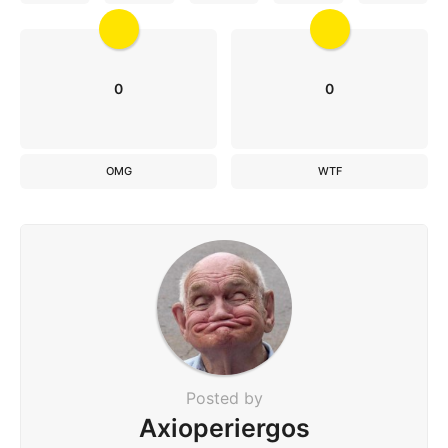
0
0
OMG
WTF
Posted by
Axioperiergos