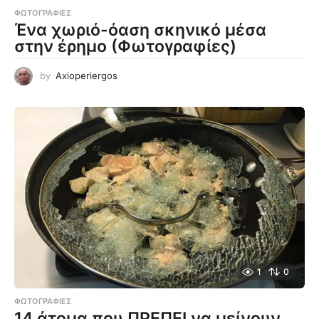
ΦΩΤΟΓΡΑΦΊΕΣ
Ένα χωριό-όαση σκηνικό μέσα
στην έρημο (Φωτογραφίες)
by
Axioperiergos
1
0
ΦΩΤΟΓΡΑΦΊΕΣ
14 άτομα που ΠΡΕΠΕΙ να μείνουν