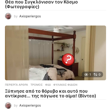
Θέα που Συγκλόνισαν τον Κόσμο
(Φωτογραφίες)
by
Axioperiergos
1
0
ΠΕΡΊΕΡΓΑ ΆΡΘΡΑ
ΤΡΌΜΟΣ
,
ΦΊΔΙ
,
ΦΎΛΑΚΑΣ ΦΙΔΙΏΝ
Ξύπνησε από το θόρυβο και αυτό που
αντίκρισε… της πάγωσε το αίμα! (Βίντεο)
by
Axioperiergos