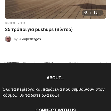
1
0
ΒΊΝΤΕΟ
ΥΓΕΊΑ
25 τρόποι για pushups (Βίντεο)
by
Axioperiergos
ABOUT…
Όλα τα περίεργα και παράξενα που συμβαίνουν στον
κόσμο... θα τα δείτε όλα εδώ!
CONNECT WITH US