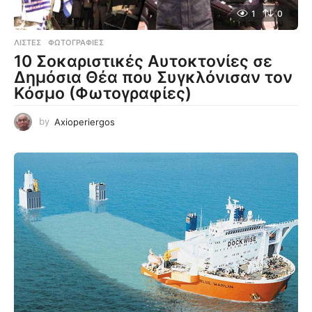
1
0
ΛΊΣΤΕΣ
,
ΦΩΤΟΓΡΑΦΊΕΣ
10 Σοκαριστικές Αυτοκτονίες σε
Δημόσια Θέα που Συγκλόνισαν τον
Κόσμο (Φωτογραφίες)
by
Axioperiergos