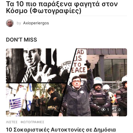
Τα 10 πιο παράξενα φαγητά στον
Κόσμο (Φωτογραφίες)
by
Axioperiergos
DON'T MISS
1
0
ΛΊΣΤΕΣ
,
ΦΩΤΟΓΡΑΦΊΕΣ
10 Σοκαριστικές Αυτοκτονίες σε Δημόσια